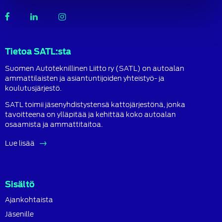
SATL
SATL
SATL
Facebook
LinkedIn
Instagram
Tietoa SATL:sta
Suomen Autoteknillinen Liitto ry (SATL) on autoalan
ammattilaisten ja asiantuntijoiden yhteistyö- ja
koulutusjärjestö.
SATL toimii jäsenyhdistystensä kattojärjestönä, jonka
tavoitteena on ylläpitää ja kehittää koko autoalan
osaamista ja ammattitaitoa.
Lue lisää
Sisältö
Ajankohtaista
Jäsenille