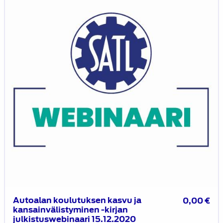
kasvu
ja
kansainvälistyminen
-
kirjan
julkistuswebinaari
15.12.2020
Autoalan koulutuksen kasvu ja
0,00
€
kansainvälistyminen -kirjan
julkistuswebinaari 15.12.2020