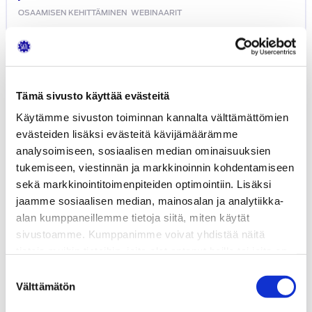
OSAAMISEN KEHITTÄMINEN
WEBINAARIT
Autoalan
koulutuksen
kasvu
Tämä sivusto käyttää evästeitä
ja
kansainvälistyminen
Käytämme sivuston toiminnan kannalta välttämättömien
evästeiden lisäksi evästeitä kävijämäärämme
analysoimiseen, sosiaalisen median ominaisuuksien
tukemiseen, viestinnän ja markkinoinnin kohdentamiseen
sekä markkinointitoimenpiteiden optimointiin. Lisäksi
jaamme sosiaalisen median, mainosalan ja analytiikka-
alan kumppaneillemme tietoja siitä, miten käytät
sivustoamme. Kumppanimme voivat yhdistää näitä
tietoja muihin tietoihin, joita olet antanut heille tai joita on
kerätty, kun olet käyttänyt heidän palvelujaan.
Suostumuksen
Välttämätön
valinta