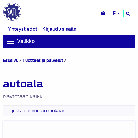
H
FI
si
Yhteystiedot
Kirjaudu sisään
Valikko
Tuotteet
Etusivu
/
Tuotteet ja palvelut
/
avainsanalla
“autoala”
autoala
Näytetään kaikki
Autoalan
koulutuksen