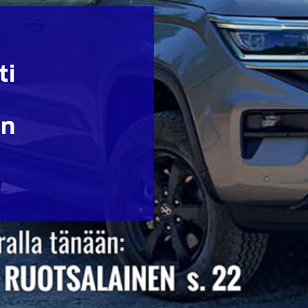
ti
en