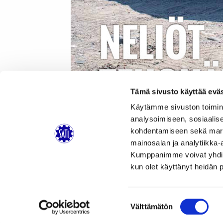
Tämä sivusto käyttää eväs
Käytämme sivuston toimin
analysoimiseen, sosiaalis
kohdentamiseen sekä markk
mainosalan ja analytiikka-
Kumppanimme voivat yhdistää 
kun olet käyttänyt heidän 
Suomen Autolehdessä 7/2023 on mm. seuraa
Autokeskus Oy: pienillekin yksiköille o
Kuljetus 2023 -messut
Suostumuksen
Välttämätön
Pentep Oy: pinnoitus pitää pintansa h
valinta