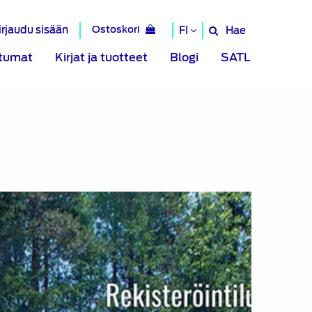
irjaudu sisään
Ostoskori
Hae
FI
Hae
sivustolta
tumat
Kirjat ja tuotteet
Blogi
SATL