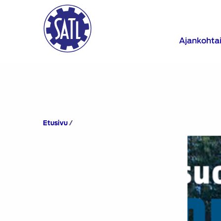
Ajankohta
Suomen
Etusivu
/
Autolehti
7/2023
ilmestyy
kesätauon
jälkeen
6.9.2023