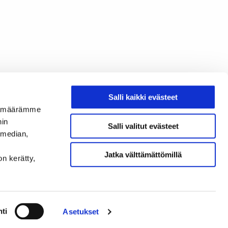
Salli kaikki evästeet
ijämäärämme
nin
Salli valitut evästeet
 median,
Jatka välttämättömillä
on kerätty,
ti
Asetukset