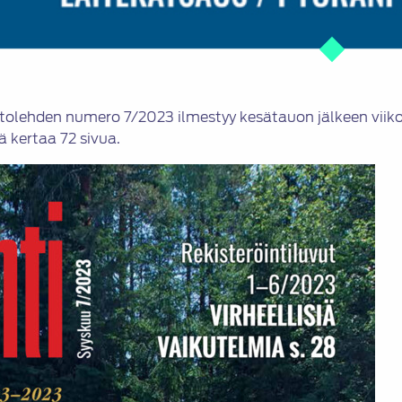
lehden numero 7/2023 ilmestyy kesätauon jälkeen viikon
ä kertaa 72 sivua.