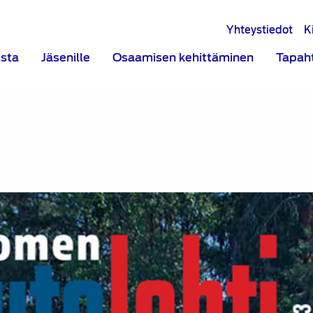
Yhteystiedot
K
ista
Jäsenille
Osaamisen kehittäminen
Tapah