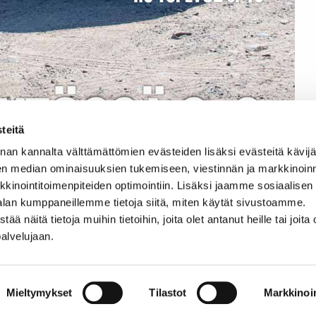
teitä
nan kannalta välttämättömien evästeiden lisäksi evästeitä käv
en median ominaisuuksien tukemiseen, viestinnän ja markkinoin
inointitoimenpiteiden optimointiin. Lisäksi jaamme sosiaalisen
alan kumppaneillemme tietoja siitä, miten käytät sivustoamme.
näitä tietoja muihin tietoihin, joita olet antanut heille tai joita 
palvelujaan.
vaa sisältöä:
n paikkansa
Mieltymykset
Tilastot
Markkinoin
yötyajoneuvojen renkaissa