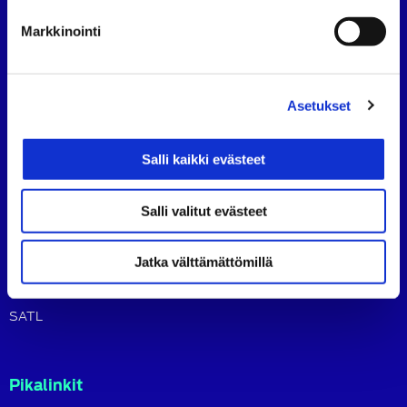
tavoitteena on ylläpitää ja kehittää koko autoalan
osaamista ja ammattitaitoa.
Markkinointi
Lue lisää
Asetukset
Sisältö
Ajankohtaista
Salli kaikki evästeet
Jäsenille
Osaamisen kehittäminen
Salli valitut evästeet
Tapahtumat
Kirjat ja tuotteet
Jatka välttämättömillä
Blogi
SATL
Pikalinkit