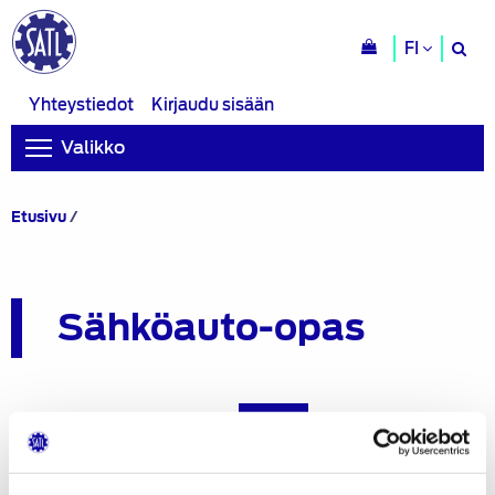
H
FI
si
Yhteystiedot
Kirjaudu sisään
Valikko
Sähköauto-
Etusivu
/
opas
Sähköauto-opas
SATL-Sahkoauto-opas_2020
Lataa