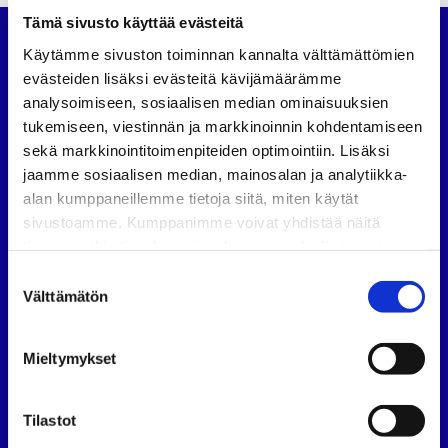
Tämä sivusto käyttää evästeitä
Käytämme sivuston toiminnan kannalta välttämättömien
Suomen Autoteknillinen Liitto
evästeiden lisäksi evästeitä kävijämäärämme
Köydenpunojankatu 8, 00180 Helsinki
analysoimiseen, sosiaalisen median ominaisuuksien
puh.
09 694 4724
tukemiseen, viestinnän ja markkinoinnin kohdentamiseen
satl@satl.fi
sekä markkinointitoimenpiteiden optimointiin. Lisäksi
jaamme sosiaalisen median, mainosalan ja analytiikka-
Toimihenkilöt
alan kumppaneillemme tietoja siitä, miten käytät
Laskutusosoitteet
sivustoamme. Kumppanimme voivat yhdistää näitä
tietoja muihin tietoihin, joita olet antanut heille tai joita on
SATL
SATL
SATL
kerätty, kun olet käyttänyt heidän palvelujaan.
Facebook
LinkedIn
Instagram
Suostumuksen
Välttämätön
valinta
Tietoa SATL:sta
Suomen Autoteknillinen Liitto ry (SATL) on autoalan
Mieltymykset
ammattilaisten ja asiantuntijoiden yhteistyö- ja
koulutusjärjestö.
Tilastot
SATL toimii jäsenyhdistystensä kattojärjestönä, jonka