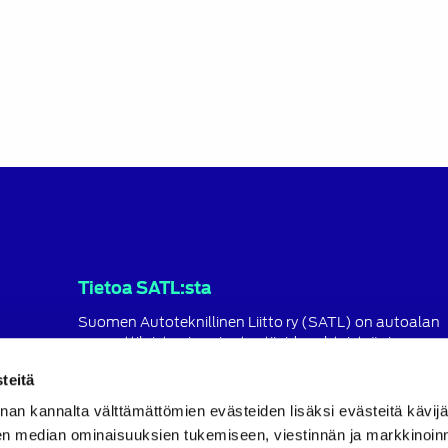
Tietoa SATL:sta
Suomen Autoteknillinen Liitto ry (SATL) on autoalan
ammattilaisten ja asiantuntijoiden yhteistyö- ja
koulutusjärjestö.
teitä
SATL toimii jäsenyhdistystensä kattojärjestönä, jonka
nan kannalta välttämättömien evästeiden lisäksi evästeitä käv
tavoitteena on ylläpitää ja kehittää koko autoalan o
ja ammattitaitoa.
en median ominaisuuksien tukemiseen, viestinnän ja markkinoin