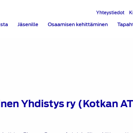
Yhteystiedot
K
ista
Jäsenille
Osaamisen kehittäminen
Tapah
inen Yhdistys ry (Kotkan A