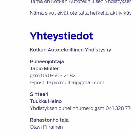
Tämä on Kotkan Autoteknillisen Yhdistyksen 
Nämä sivut eivät ole tällä hetkellä aktiivikä
Yhteystiedot
Kotkan Autoteknillinen Yhdistys ry
Puheenjohtaja
Tapio Muller
gsm 040-503 2682
s-posti tapio.muller@gmail.com
Sihteeri
Tuukka Heino
Yhdistyksen puhelinnumero gsm 041 328 77
Rahastonhoitaja
Olavi Piirainen