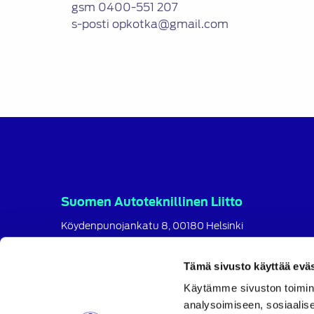
gsm 0400-551 207
s-posti opkotka@gmail.com
Suomen Autoteknillinen Liitto
Köydenpunojankatu 8, 00180 Helsinki
puh.
09 694 4724
satl@satl.fi
Tämä sivusto käyttää eväs
Toimihenkilöt
Käytämme sivuston toimin
analysoimiseen, sosiaalis
Laskutusosoitteet