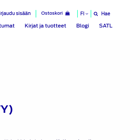
irjaudu sisään
Ostoskori
Hae
FI
Hae
sivustolta
tumat
Kirjat ja tuotteet
Blogi
SATL
TY)