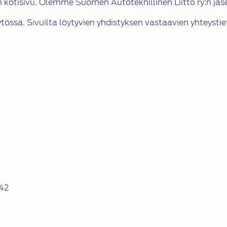
kotisivu. Olemme Suomen Autoteknillinen Liitto ry:n jäs
ytössä. Sivuilta löytyvien yhdistyksen vastaavien yhteysti
42