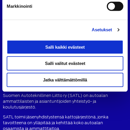
Markkinointi
Suomen Autoteknillinen Liitto
Köydenpunojankatu 8, 00180 Helsinki
puh.
09 694 4724
Asetukset
satl@satl.fi
Toimihenkilöt
Salli kaikki evästeet
Laskutusosoitteet
Salli valitut evästeet
SATL
SATL
SATL
Facebook
LinkedIn
Instagram
Jatka välttämättömillä
Tietoa SATL:sta
Suomen Autoteknillinen Liitto ry (SATL) on autoalan
ammattilaisten ja asiantuntijoiden yhteistyö- ja
koulutusjärjestö.
SATL toimii jäsenyhdistystensä kattojärjestönä, jonka
tavoitteena on ylläpitää ja kehittää koko autoalan
osaamista ja ammattitaitoa.