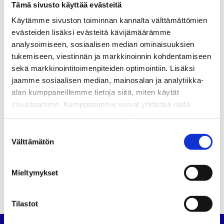
Tämä sivusto käyttää evästeitä
s-posti: samppa.kalliosalo@gmail.com
Käytämme sivuston toiminnan kannalta välttämättömien
Sihteeri
evästeiden lisäksi evästeitä kävijämäärämme
Mika Heinola
analysoimiseen, sosiaalisen median ominaisuuksien
Linnaleirintie 32 C 9
tukemiseen, viestinnän ja markkinoinnin kohdentamiseen
67100 Kokkola
sekä markkinointitoimenpiteiden optimointiin. Lisäksi
gsm: 050-453 4536
jaamme sosiaalisen median, mainosalan ja analytiikka-
S-posti: mika.heinola@scania.com
alan kumppaneillemme tietoja siitä, miten käytät
sivustoamme. Kumppanimme voivat yhdistää näitä
Rahastonhoitaja
tietoja muihin tietoihin, joita olet antanut heille tai joita on
Markus Isohanni
kerätty, kun olet käyttänyt heidän palvelujaan.
Tomujoentie 361
Suostumuksen
Välttämätön
68100 Himanka
valinta
gsm: 0440 -814 410
S-posti: markus.isohanni@gmail.com
Mieltymykset
Tilastot