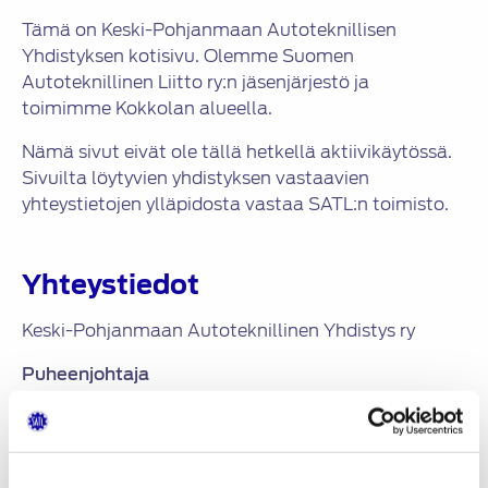
Tämä on Keski-Pohjanmaan Autoteknillisen
Yhdistyksen kotisivu. Olemme Suomen
Autoteknillinen Liitto ry:n jäsenjärjestö ja
toimimme Kokkolan alueella.
Nämä sivut eivät ole tällä hetkellä aktiivikäytössä.
Sivuilta löytyvien yhdistyksen vastaavien
yhteystietojen ylläpidosta vastaa SATL:n toimisto.
Yhteystiedot
Keski-Pohjanmaan Autoteknillinen Yhdistys ry
Puheenjohtaja
Samppa Kalliokoski
Vaeltajantie 10
67400 Kokkola
gsm: 050-356 2745