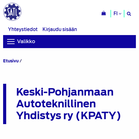
H
FI
si
Yhteystiedot
Kirjaudu sisään
Valikko
Keski-
Etusivu
/
Pohjanmaan
Autoteknillinen
Yhdistys
ry
Keski-Pohjanmaan
(KPATY)
Autoteknillinen
Yhdistys ry (KPATY)