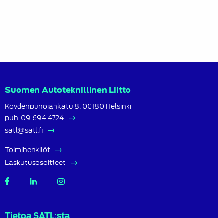
Suomen Autoteknillinen Liitto
Köydenpunojankatu 8, 00180 Helsinki
puh.
09 694 4724
satl@satl.fi
Toimihenkilöt
Laskutusosoitteet
SATL
SATL
SATL
Facebook
LinkedIn
Instagram
Tietoa SATL:sta