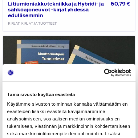
Litiumioniakkutekniikka ja Hybridi- ja
60,79
€
sähköajoneuvot -kirjat yhdessä
edullisemmin
KIRJAT
KIRJAT JA TUOTTEET
Moottorinohjaus:
kirjat
yhdessä
edullisemmin
Tämä sivusto käyttää evästeitä
Käytämme sivuston toiminnan kannalta välttämättömien
evästeiden lisäksi evästeitä kävijämäärämme
analysoimiseen, sosiaalisen median ominaisuuksien
tukemiseen, viestinnän ja markkinoinnin kohdentamiseen
sekä markkinointitoimenpiteiden optimointiin. Lisäksi