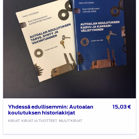
Yhdessä edullisemmin: Autoalan
15,03
€
koulutuksen historiakirjat
KIRJAT
KIRJAT JA TUOTTEET
MUUT KIRJAT