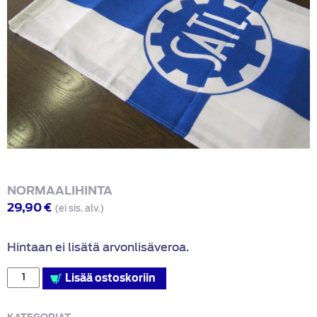
NORMAALIHINTA
29,90
€
(ei sis. alv.)
Hintaan ei lisätä arvonlisäveroa.
Isännän
Lisää ostoskoriin
viiri
määrä