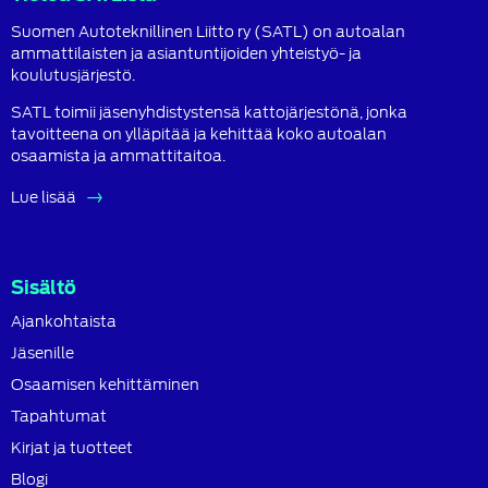
Suomen Autoteknillinen Liitto ry (SATL) on autoalan
ammattilaisten ja asiantuntijoiden yhteistyö- ja
koulutusjärjestö.
SATL toimii jäsenyhdistystensä kattojärjestönä, jonka
tavoitteena on ylläpitää ja kehittää koko autoalan
osaamista ja ammattitaitoa.
Lue lisää
Sisältö
Ajankohtaista
Jäsenille
Osaamisen kehittäminen
Tapahtumat
Kirjat ja tuotteet
Blogi