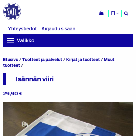
H
FI
si
Yhteystiedot
Kirjaudu sisään
Valikko
Etusivu
/
Tuotteet ja palvelut
/
Kirjat ja tuotteet
/
Muut
Isännän
tuotteet
/
viiri
Isännän viiri
29,90
€