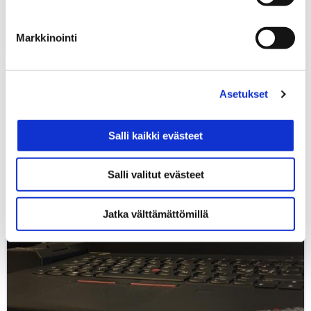
kiihdytysauto
OSAAMISEN KEHITTÄMINEN
WEBINAARIT
Markkinointi
Ohjeet
PowerPoint-
Asetukset
videon
tekemiseen
Salli kaikki evästeet
Salli valitut evästeet
Jatka välttämättömillä