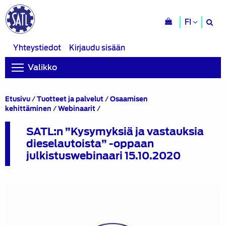
H
FI
si
Yhteystiedot
Kirjaudu sisään
Valikko
Etusivu
/
Tuotteet ja palvelut
/
Osaamisen
SATL:n
kehittäminen
/
Webinaarit
/
”Kysymyksiä
ja
SATL:n ”Kysymyksiä ja vastauksia
vastauksia
dieselautoista” -oppaan
dieselautoista”
julkistuswebinaari 15.10.2020
-
oppaan
julkistuswebinaari
15.10.2020