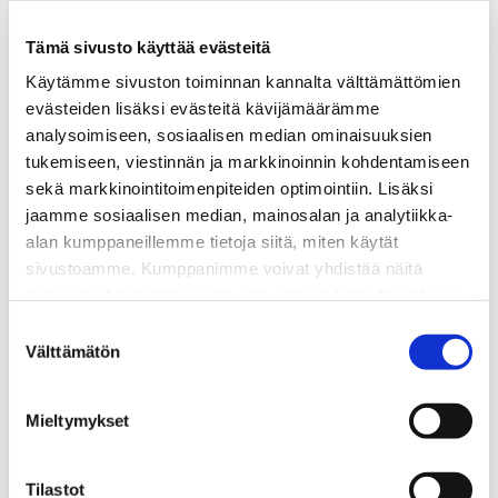
Ossi
Oikarisen
Tämä sivusto käyttää evästeitä
Pro
Käytämme sivuston toiminnan kannalta välttämättömien
Street
evästeiden lisäksi evästeitä kävijämäärämme
-
analysoimiseen, sosiaalisen median ominaisuuksien
kiihdytysauto
tukemiseen, viestinnän ja markkinoinnin kohdentamiseen
sekä markkinointitoimenpiteiden optimointiin. Lisäksi
jaamme sosiaalisen median, mainosalan ja analytiikka-
alan kumppaneillemme tietoja siitä, miten käytät
sivustoamme. Kumppanimme voivat yhdistää näitä
tietoja muihin tietoihin, joita olet antanut heille tai joita on
kerätty, kun olet käyttänyt heidän palvelujaan.
Suostumuksen
Välttämätön
valinta
Mieltymykset
Webinaari: Ossi Oikarisen Pro Street -
0,00
€
Tilastot