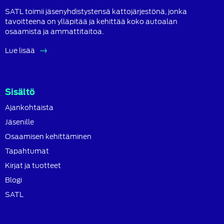
SATL toimii jäsenyhdistystensä kattojärjestönä, jonka
tavoitteena on ylläpitää ja kehittää koko autoalan
osaamista ja ammattitaitoa.
Lue lisää
Sisältö
Ajankohtaista
Jäsenille
Osaamisen kehittäminen
Tapahtumat
Kirjat ja tuotteet
Blogi
SATL