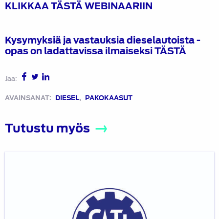
KLIKKAA TÄSTÄ WEBINAARIIN
Kysymyksiä ja vastauksia dieselautoista -
opas on ladattavissa ilmaiseksi
TÄSTÄ
Jaa:
AVAINSANAT:
DIESEL
,
PAKOKAASUT
Tutustu myös
Autoalan
sähkötyöturvallisuus
SFS
6002:
Hybriditoteutus,
21.8.2026,