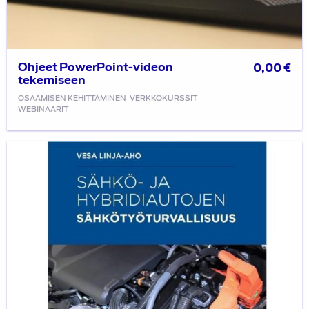
Ohjeet PowerPoint-videon
0,00
€
tekemiseen
OSAAMISEN KEHITTÄMINEN
VERKKOKURSSIT
WEBINAARIT
Sähkö-
ja
hybridiautojen
sähkötyöturvallisuus
-
kirjan
julkistuswebinaari
12.5.2021