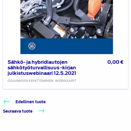
Sähkö- ja hybridiautojen
0,00
€
sähkötyöturvallisuus -kirjan
julkistuswebinaari 12.5.2021
OSAAMISEN KEHITTÄMINEN
WEBINAARIT
Edellinen tuote
Seuraava tuote