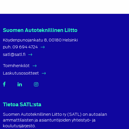
Suomen Autoteknillinen Liitto
Köydenpunojankatu 8, 00180 Helsinki
puh.
09 694 4724
satl@satl.fi
Toimihenkilöt
Laskutusosoitteet
SATL
SATL
SATL
Facebook
LinkedIn
Instagram
Tietoa SATL:sta
Suomen Autoteknillinen Liitto ry (SATL) on autoalan
ammattilaisten ja asiantuntijoiden yhteistyö- ja
koulutusjärjestö.