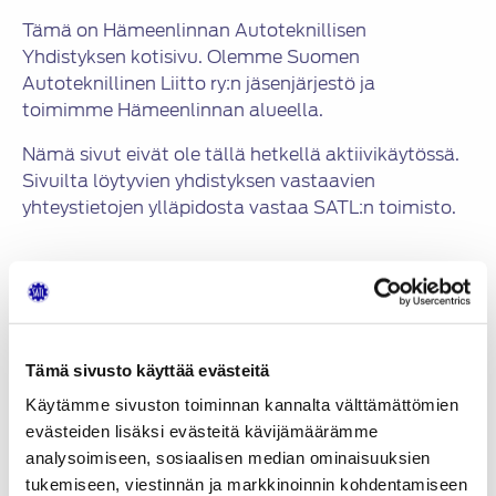
Tämä on Hämeenlinnan Autoteknillisen
Yhdistyksen kotisivu. Olemme Suomen
Autoteknillinen Liitto ry:n jäsenjärjestö ja
toimimme Hämeenlinnan alueella.
Nämä sivut eivät ole tällä hetkellä aktiivikäytössä.
Sivuilta löytyvien yhdistyksen vastaavien
yhteystietojen ylläpidosta vastaa SATL:n toimisto.
Yhteystiedot
Hämeenlinnan Autoteknillinen Yhdistys ry
Tämä sivusto käyttää evästeitä
Puheenjohtaja
Käytämme sivuston toiminnan kannalta välttämättömien
Tuoteturvallisuusinsinööri
Risto Liukkonen
evästeiden lisäksi evästeitä kävijämäärämme
gsm 040-869 6576
analysoimiseen, sosiaalisen median ominaisuuksien
s-posti ripa.liukkonen@gmail.com
tukemiseen, viestinnän ja markkinoinnin kohdentamiseen