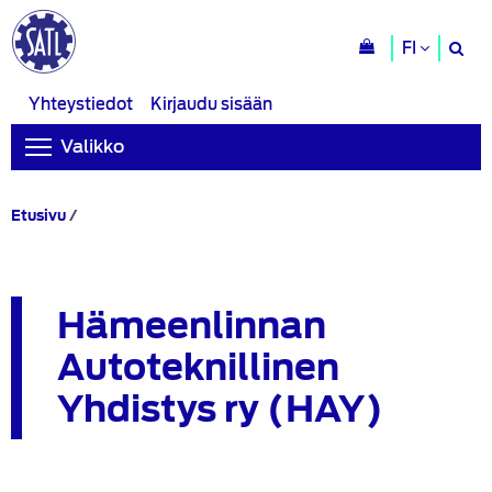
H
FI
si
Yhteystiedot
Kirjaudu sisään
Valikko
Hämeenlinnan
Etusivu
/
Autoteknillinen
Yhdistys
ry
(HAY)
Hämeenlinnan
Autoteknillinen
Yhdistys ry (HAY)