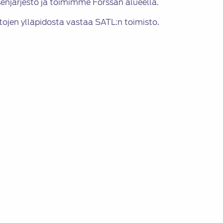
enjärjestö ja toimimme Forssan alueella.
etojen ylläpidosta vastaa SATL:n toimisto.