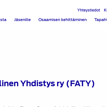
Yhteystiedot
K
ista
Jäsenille
Osaamisen kehittäminen
Tapah
linen Yhdistys ry (FATY)