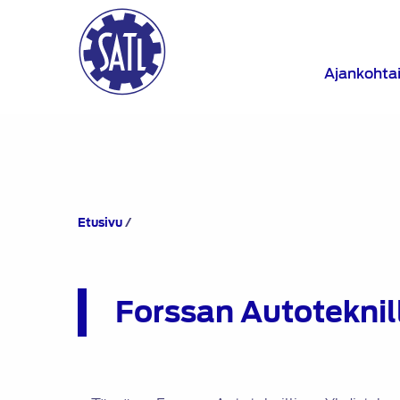
Ajankohta
Forssan
Etusivu
/
Autoteknillinen
Yhdistys
ry
(FATY)
Forssan Autoteknil