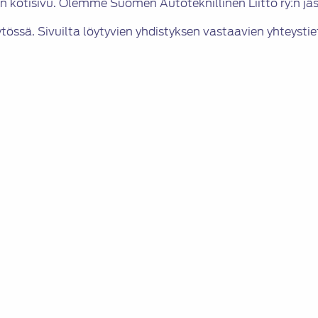
 kotisivu. Olemme Suomen Autoteknillinen Liitto ry:n jäs
ytössä. Sivuilta löytyvien yhdistyksen vastaavien yhteysti