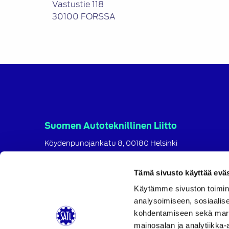
Vastustie 118
30100 FORSSA
Suomen Autoteknillinen Liitto
Köydenpunojankatu 8, 00180 Helsinki
puh.
09 694 4724
satl@satl.fi
Tämä sivusto käyttää eväs
Toimihenkilöt
Käytämme sivuston toimin
analysoimiseen, sosiaalis
Laskutusosoitteet
kohdentamiseen sekä markk
SATL
SATL
SATL
mainosalan ja analytiikka-