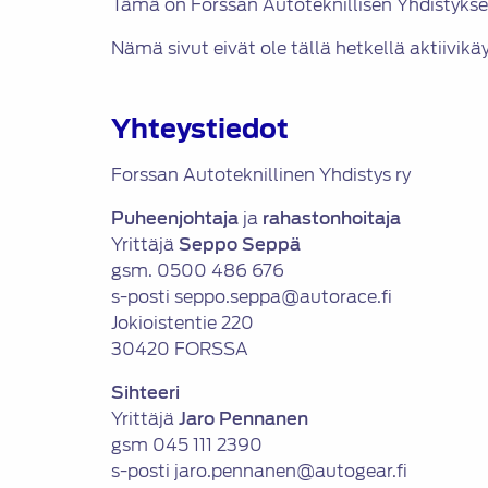
Tämä on Forssan Autoteknillisen Yhdistyksen
Nämä sivut eivät ole tällä hetkellä aktiivikä
Yhteystiedot
Forssan Autoteknillinen Yhdistys ry
Puheenjohtaja
ja
rahastonhoitaja
Yrittäjä
Seppo Seppä
gsm. 0500 486 676
s-posti seppo.seppa@autorace.fi
Jokioistentie 220
30420 FORSSA
Sihteeri
Yrittäjä
Jaro Pennanen
gsm 045 111 2390
s-posti jaro.pennanen@autogear.fi