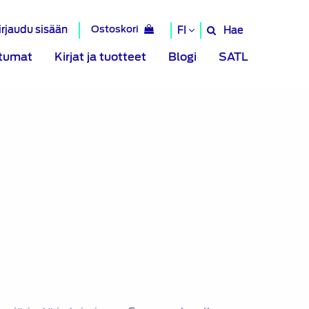
irjaudu sisään
Ostoskori
Hae
FI
Hae
sivustolta
tumat
Kirjat ja tuotteet
Blogi
SATL