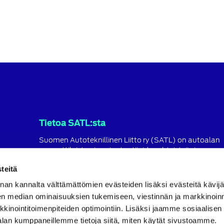
Tietoa SATL:sta
Suomen Autoteknillinen Liitto ry (SATL) on autoalan
ammattilaisten ja asiantuntijoiden yhteistyö- ja
koulutusjärjestö.
teitä
SATL toimii jäsenyhdistystensä kattojärjestönä, jonka
nan kannalta välttämättömien evästeiden lisäksi evästeitä käv
tavoitteena on ylläpitää ja kehittää koko autoalan o
ja ammattitaitoa.
en median ominaisuuksien tukemiseen, viestinnän ja markkinoin
inointitoimenpiteiden optimointiin. Lisäksi jaamme sosiaalisen
Lue lisää
alan kumppaneillemme tietoja siitä, miten käytät sivustoamme.