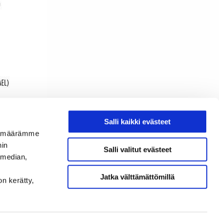
Salli kaikki evästeet
ijämäärämme
nin
Salli valitut evästeet
 median,
Jatka välttämättömillä
on kerätty,