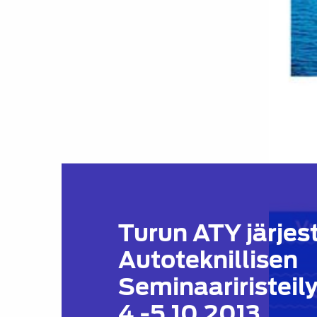
Turun ATY järjes
Autoteknillisen
Seminaariristeil
4.-5.10.2013