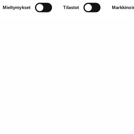
Mieltymykset
Tilastot
Markkinoin
AAKK järjestää 
Tietoa SATL:sta
Suomen Autoteknillinen Liitto ry (SATL) on autoalan
ammattilaisten ja asiantuntijoiden yhteistyö- ja
koulutusjärjestö.