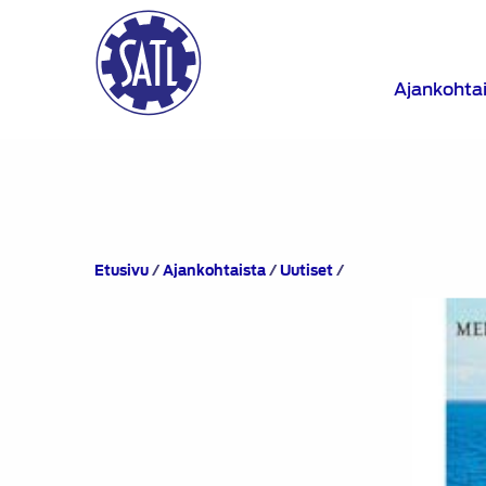
Ajankohta
Turun
Etusivu
/
Ajankohtaista
/
Uutiset
/
ATY
järjestää
Autoteknillisen
Seminaariristeilyn
4.-5.10.2013