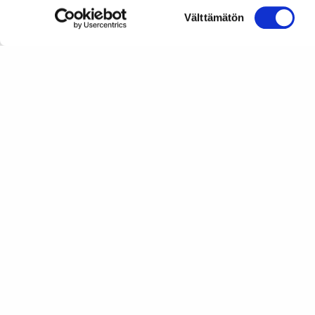
Suostumuksen
Välttämätön
valinta
Artikkelien
Liittokokous 8.-10.3.2013 Tampereella
selaus
Suomen Autoteknillinen Liitto
Köydenpunojankatu 8, 00180 Helsinki
puh.
09 694 4724
satl@satl.fi