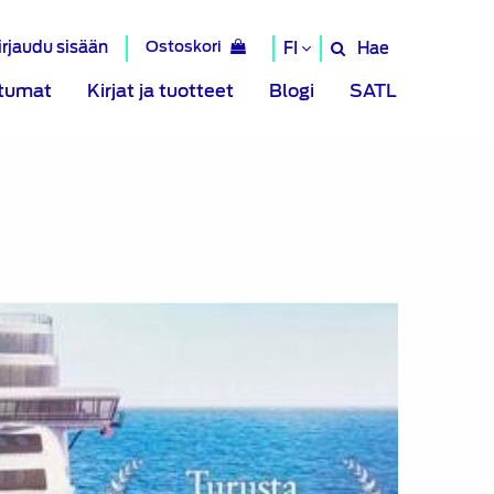
irjaudu sisään
Ostoskori
Hae
FI
Hae
sivustolta
tumat
Kirjat ja tuotteet
Blogi
SATL