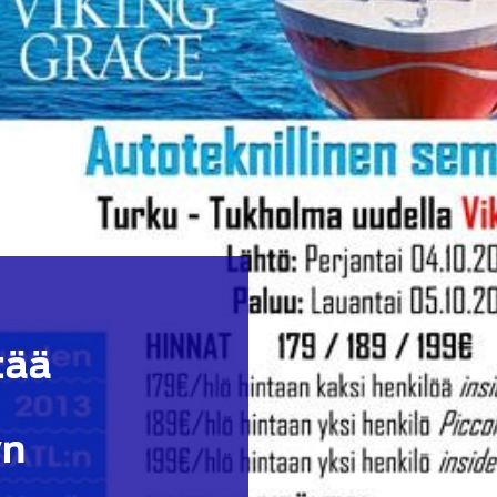
tää
yn