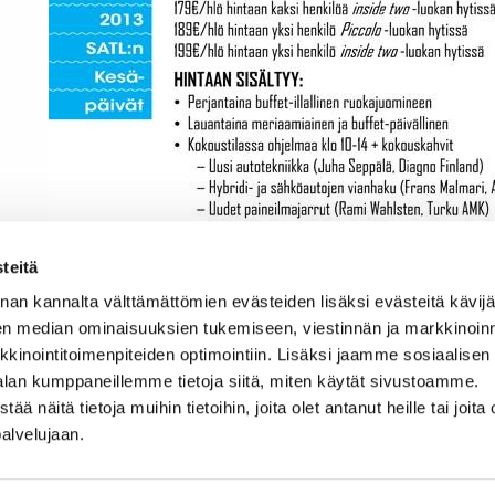
teitä
nan kannalta välttämättömien evästeiden lisäksi evästeitä käv
en median ominaisuuksien tukemiseen, viestinnän ja markkinoin
inointitoimenpiteiden optimointiin. Lisäksi jaamme sosiaalisen
alan kumppaneillemme tietoja siitä, miten käytät sivustoamme.
näitä tietoja muihin tietoihin, joita olet antanut heille tai joita 
palvelujaan.
”