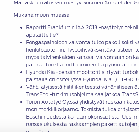
Marraskuun alussa ilmestyy Suomen Autolehden 84-
Mukana muun muassa:
Raportti Frankfurtin IAA 2013 -näyttelyn tekni
apulaitteille?
Rengaspaineiden valvonta tulee pakolliseksi va
henkilöautoihin. Tyyppihyväksyntävarusteen t
myös talvirenkaiden kanssa. Valvontaan on kaks
paineantureilla mittaaminen tai pyörintänopeu
Hyundai Kia -bensiinimoottorit siirtyvät turbo
palstalla on esitellyssä Hyundai Kia 1,6 T-GDI 
Vähä-älyisestä hiililiikenteestä vähähiiliseen ä
TransEco -tutkimusohjelma saa jatkoa Trans
Turun Autotyö Oy:ssä yhdistyvät raskaan kalus
monimerkkikorjaamo. Teknistä tukea erityises
Boschin uudesta korjaamokonseptista. Uusi m
runsaslukuisesta raskaampien pakettiautojen
ryhmästä.