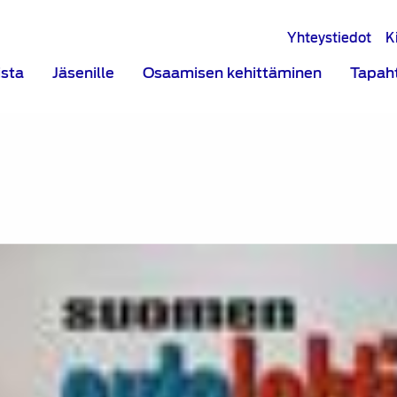
Yhteystiedot
K
ista
Jäsenille
Osaamisen kehittäminen
Tapah