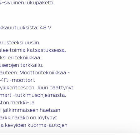
sivuinen lukupaketti.
ikkauutuuksista: 48 V
rusteeksi uusiin
ulee toimia katsastuksessa,
i eri tekniikkaa:
serojen tarkkailu.
kauteen. Moottoritekniikkaa -
G4FJ -moottori.
lyliikenteeseen. Juuri päättynyt
Smart -tutkimusohjelmasta.
ton merkki- ja
ti jälkimmäiseen haetaan
arkkinarako on löytynyt
 ja kevyiden kuorma-autojen