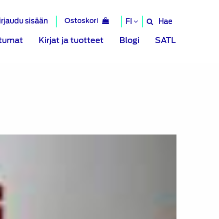
irjaudu sisään
Ostoskori
Hae
FI
Hae
sivustolta
tumat
Kirjat ja tuotteet
Blogi
SATL