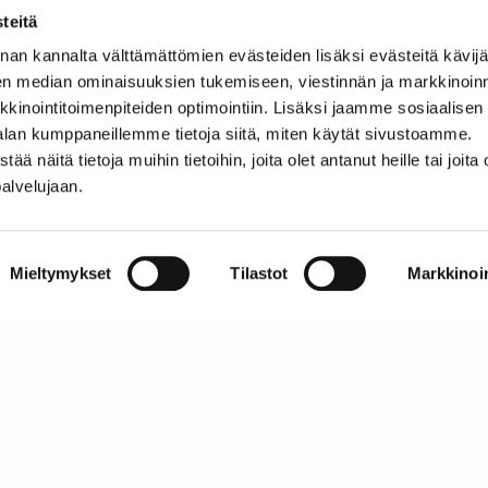
CECRA:n European Car Dealers Dayn keskeisim
teitä
kannattavuus ja muutokset kaupankäyntitavoi
Europe ASE:n perustaja Trevor Jones patistaa
nan kannalta välttämättömien evästeiden lisäksi evästeitä käv
valmiutensa palvella älypuhelimia käyttäviä 
en median ominaisuuksien tukemiseen, viestinnän ja markkinoin
prosenttia autoon tutustumisesta tapahtuu , 
inointitoimenpiteiden optimointiin. Lisäksi jaamme sosiaalisen
liikkeeseen.
alan kumppaneillemme tietoja siitä, miten käytät sivustoamme.
Vuoden 2014 automyynnin ennuste: 112 000 my
näitä tietoja muihin tietoihin, joita olet antanut heille tai joita 
palvelujaan.
Suomen Autolehden sähköinen näköisversio ilmestyy
lukemaan kirjautumalla SATL:n extranettiin osoitt
http://satl.ankkuri.info/login/
.
Mieltymykset
Tilastot
Markkinoin
”
SATL on mukana jaka