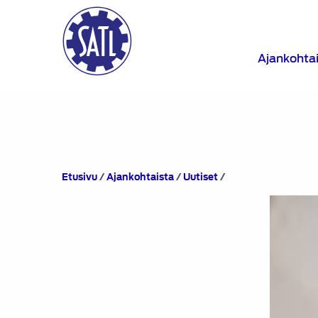
Ajankohta
Suomen
Etusivu
/
Ajankohtaista
/
Uutiset
/
Autolehti
9/2013
ilmestyy
perjantaina
1.11.2013