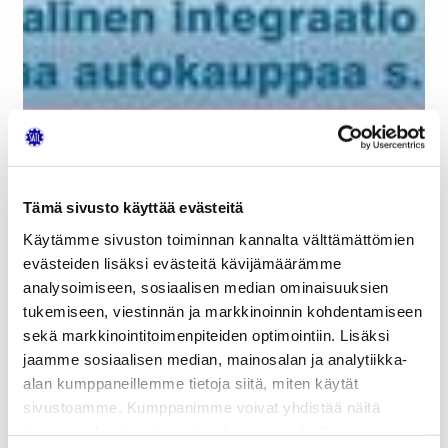
Tämä sivusto käyttää evästeitä
Vuoden 2019 kuudennella Suomen Autolehdellä on
Käytämme sivuston toiminnan kannalta välttämättömien
mittaa tällä kertaa 92 sivua. Sitä seuraava lehti
evästeiden lisäksi evästeitä kävijämäärämme
ilmestyy kesätauon jälkeen syyskuun alussa.
analysoimiseen, sosiaalisen median ominaisuuksien
tukemiseen, viestinnän ja markkinoinnin kohdentamiseen
Lehdessä muun muassa seuraavaa:
sekä markkinointitoimenpiteiden optimointiin. Lisäksi
Auton tekninen avaus: Honda CR-V Hybrid.
jaamme sosiaalisen median, mainosalan ja analytiikka-
Hondan iso katumaasturi liikkuu suurimman
alan kumppaneillemme tietoja siitä, miten käytät
osan ajasta sähkömoottorin voimin
sivustoamme. Kumppanimme voivat yhdistää näitä
bensiinimoottorin ladatessa akkuja. Suoraa
tietoja muihin tietoihin, joita olet antanut heille tai joita on