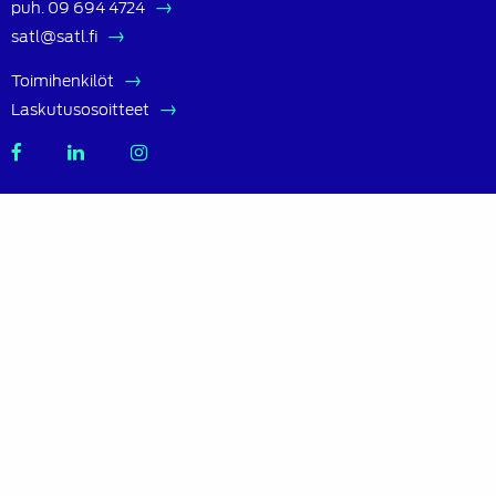
puh.
09 694 4724
satl@satl.fi
Toimihenkilöt
Laskutusosoitteet
SATL
SATL
SATL
Facebook
LinkedIn
Instagram
Tietoa SATL:sta
Suomen Autoteknillinen Liitto ry (SATL) on autoalan
ammattilaisten ja asiantuntijoiden yhteistyö- ja
koulutusjärjestö.
SATL toimii jäsenyhdistystensä kattojärjestönä, jonka
tavoitteena on ylläpitää ja kehittää koko autoalan
osaamista ja ammattitaitoa.
Lue lisää