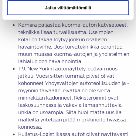
tunne kuin tekninen tarkoituksenmukaisuus.
Jatka välttämättömillä
Vanhempien ajopelien öljyvalintoihin liittyy
paljon harhakäsityksiä.
Kamera paljastaa kuorma-auton katvealueet,
tekniikka lisää turvallisuutta. Useimpien
kolarien takaa löytyy jonkun osallisen
havaintovirhe. Uusi turvatekniikka parantaa
muun muassa kuorma-autojen ja yhdistelmien
lähialueiden havainnointia.
119. New Yorkin autonäyttely, epävarmuus
jatkuu. Vuosi sitten tummat pilvet olivat
kohonneet Yhdysvaltojen autoteollisuuden ja -
myynnin taivaalle, eivätkä ne ole sieltä
minnekään kadonneet. Rekisteröinnit ovat
laskusuunnassa ja vakavia lamaannuttavia
uhkia on useampia. Siitä huolimatta uusilla
malleilla yritetään pitää markkinoita hyvässä
kunnossa.
Kuljetus-Logistiikassa autot olivat näyttävästi