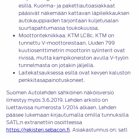
esillä. Kuorma- ja pakettiautoasiakkaat
pääsivät näkemään kattavan läpileikkauksen
autokauppiaiden tarjontaan kuljetusalan
suurtapahtumassa toukokuussa.
Moottoritekniikkaa: KTM LC8c. KTM on
tunnettu V-moottoreistaan. Uuden 799
kuutiosenttimetrin moottorin sylinterit ovat
rivissä, mutta kampikoneiston avulla V-tyylin
tunnelmasta on jotakin jäljellä.
Laitekatsauksessa esillä ovat kevyen kaluston
penkkitasapainotuskoneet.
Suomen Autolehden sähköinen näköisversio
ilmestyy myös 3.6.2019. Lehden arkisto on
luettavissa numerosta 1/2014 alkaen. Lehden
pääsee lukemaan kirjautumalla omilla tunnuksilla
SATL:n extranettiin osoitteessa
https://rekisteri.sebacon.fi
. Asiakastunnus on: satl