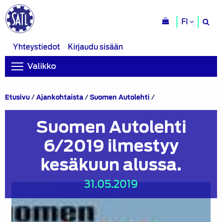
H
FI
si
Yhteystiedot
Kirjaudu sisään
Valikko
Suomen
Etusivu
/
Ajankohtaista
/
Suomen Autolehti
/
Autolehti
6/2019
Suomen Autolehti
ilmestyy
kesäkuun
6/2019 ilmestyy
alussa.
kesäkuun alussa.
31.05.2019