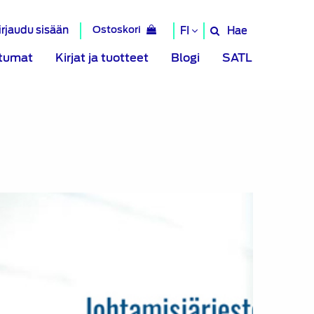
irjaudu sisään
Ostoskori
Hae
FI
Hae
sivustolta
tumat
Kirjat ja tuotteet
Blogi
SATL