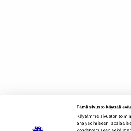
Tämä sivusto käyttää eväs
Käytämme sivuston toimin
analysoimiseen, sosiaalis
kohdentamiseen sekä markk