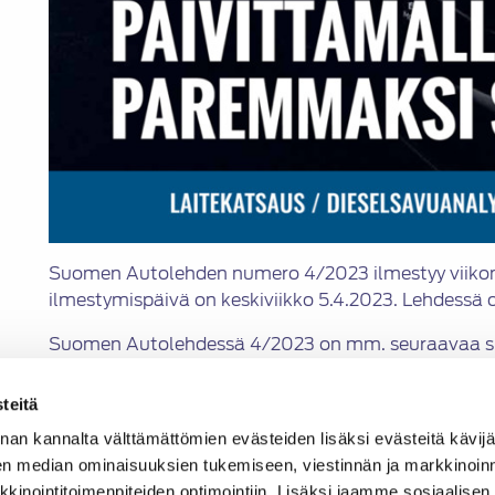
Suomen Autolehden numero 4/2023 ilmestyy viikon 1
ilmestymispäivä on keskiviikko 5.4.2023. Lehdessä o
Suomen Autolehdessä 4/2023 on mm. seuraavaa si
Ford sähköistää mallistonsa Euroopassa
teitä
Lumo Automotive: laadulla kärkeen
Stuttgart Retro Classics 2023: klassikkokaut
nan kannalta välttämättömien evästeiden lisäksi evästeitä käv
Työsuhdeautoilu ladattavilla autoilla: kulut t
en median ominaisuuksien tukemiseen, viestinnän ja markkinoin
Jakkaralla tänään: toimitusjohtaja
Helena Sa
inointitoimenpiteiden optimointiin. Lisäksi jaamme sosiaalisen