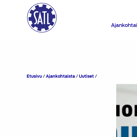
Ajankohta
Suomen
Etusivu
/
Ajankohtaista
/
Uutiset
/
Autolehti
4/2023
ilmestyy
5.4.2023