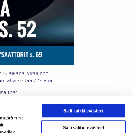
4 aikana, virallinen
n tällä kertaa 72 sivua.
sältöä:
Salli kaikki evästeet
ta avaamassa
ijämäärämme
yönantajalle lataussähköistäkin
nin
Salli valitut evästeet
uramo
siirtyy Delta Autolta
 median,