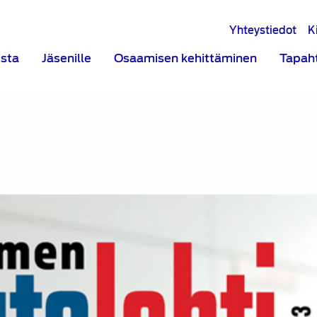
Yhteystiedot
K
ista
Jäsenille
Osaamisen kehittäminen
Tapah