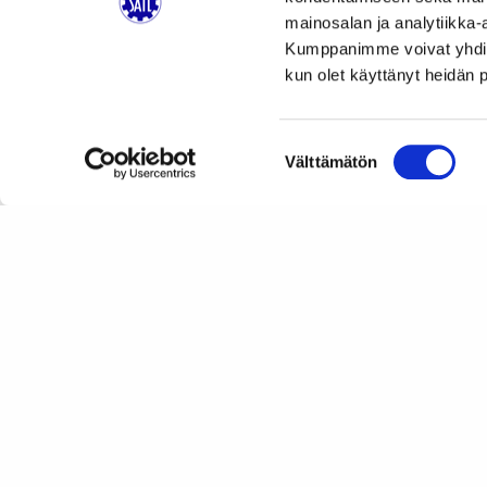
mainosalan ja analytiikka-
Kumppanimme voivat yhdistää 
kun olet käyttänyt heidän 
Suostumuksen
Välttämätön
valinta