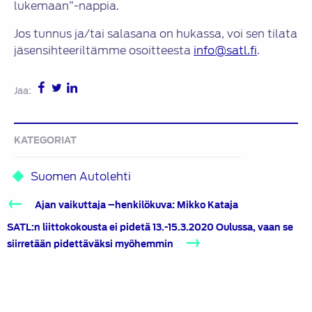
lukemaan”-nappia.
Jos tunnus ja/tai salasana on hukassa, voi sen tilata
jäsensihteeriltämme osoitteesta
info@satl.fi
.
Jaa:
KATEGORIAT
Suomen Autolehti
Artikkelien
Ajan vaikuttaja –henkilökuva: Mikko Kataja
selaus
SATL:n liittokokousta ei pidetä 13.-15.3.2020 Oulussa, vaan se
siirretään pidettäväksi myöhemmin