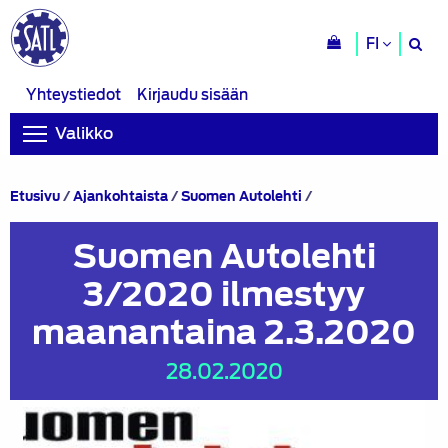
H
FI
si
Yhteystiedot
Kirjaudu sisään
Valikko
Suomen
Etusivu
/
Ajankohtaista
/
Suomen Autolehti
/
Autolehti
3/2020
Suomen Autolehti
ilmestyy
maanantaina
3/2020 ilmestyy
2.3.2020
maanantaina 2.3.2020
28.02.2020