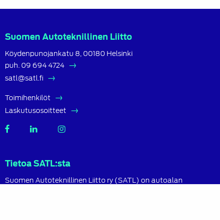
Suomen Autoteknillinen Liitto
Köydenpunojankatu 8, 00180 Helsinki
puh.
09 694 4724
satl@satl.fi
Toimihenkilöt
Laskutusosoitteet
SATL
SATL
SATL
Facebook
LinkedIn
Instagram
Tietoa SATL:sta
Suomen Autoteknillinen Liitto ry (SATL) on autoalan
ammattilaisten ja asiantuntijoiden yhteistyö- ja
koulutusjärjestö.
SATL toimii jäsenyhdistystensä kattojärjestönä, jonka