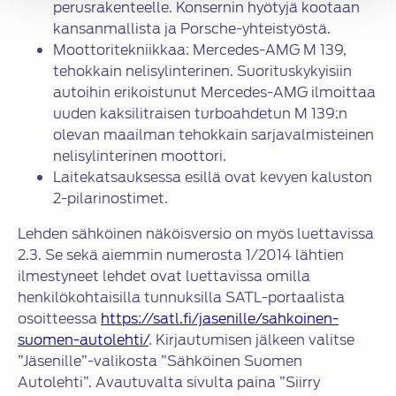
perusrakenteelle. Konsernin hyötyjä kootaan
kansanmallista ja Porsche-yhteistyöstä.
Moottoritekniikkaa: Mercedes-AMG M 139,
tehokkain nelisylinterinen. Suorituskykyisiin
autoihin erikoistunut Mercedes-AMG ilmoittaa
uuden kaksilitraisen turboahdetun M 139:n
olevan maailman tehokkain sarjavalmisteinen
nelisylinterinen moottori.
Laitekatsauksessa esillä ovat kevyen kaluston
2-pilarinostimet.
Lehden sähköinen näköisversio on myös luettavissa
2.3. Se sekä aiemmin numerosta 1/2014 lähtien
ilmestyneet lehdet ovat luettavissa omilla
henkilökohtaisilla tunnuksilla SATL-portaalista
osoitteessa
https://satl.fi/jasenille/sahkoinen-
suomen-autolehti/
. Kirjautumisen jälkeen valitse
”Jäsenille”-valikosta ”Sähköinen Suomen
Autolehti”. Avautuvalta sivulta paina ”Siirry