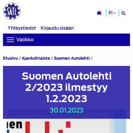
H
FI
si
Yhteystiedot
Kirjaudu sisään
Valikko
Suomen
Etusivu
/
Ajankohtaista
/
Suomen Autolehti
/
Autolehti
2/2023
Suomen Autolehti
ilmestyy
1.2.2023
2/2023 ilmestyy
1.2.2023
30.01.2023