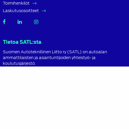
Toimihenkilöt
Laskutusosoitteet
SATL
SATL
SATL
Facebook
LinkedIn
Instagram
Tietoa SATL:sta
Suomen Autoteknillinen Liitto ry (SATL) on autoalan
ammattilaisten ja asiantuntijoiden yhteistyö- ja
koulutusjärjestö.
SATL toimii jäsenyhdistystensä kattojärjestönä, jonka
tavoitteena on ylläpitää ja kehittää koko autoalan
osaamista ja ammattitaitoa.
Lue lisää
Sisältö
Ajankohtaista