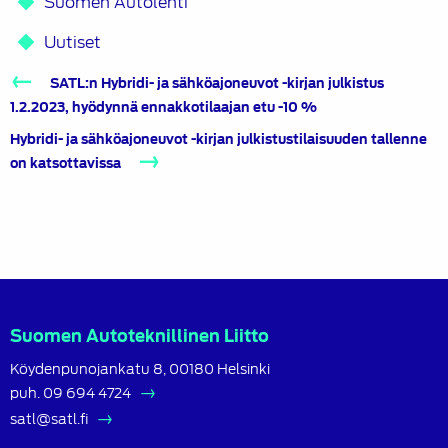
Suomen Autolehti
Uutiset
Artikkelien
SATL:n Hybridi- ja sähköajoneuvot -kirjan julkistus
selaus
1.2.2023, hyödynnä ennakkotilaajan etu -10 %
Hybridi- ja sähköajoneuvot -kirjan julkistustilaisuuden tallenne
on katsottavissa
Suomen Autoteknillinen Liitto
Köydenpunojankatu 8, 00180 Helsinki
puh.
09 694 4724
satl@satl.fi