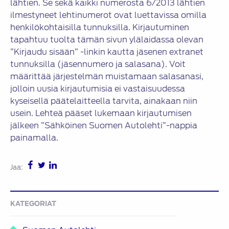
lähtien. Se sekä kaikki numerosta 6/2013 lähtien
ilmestyneet lehtinumerot ovat luettavissa omilla
henkilökohtaisilla tunnuksilla. Kirjautuminen
tapahtuu tuolta tämän sivun ylälaidassa olevan
”Kirjaudu sisään” -linkin kautta jäsenen extranet
tunnuksilla (jäsennumero ja salasana). Voit
määrittää järjestelmän muistamaan salasanasi,
jolloin uusia kirjautumisia ei vastaisuudessa
kyseisellä päätelaitteella tarvita, ainakaan niin
usein. Lehteä pääset lukemaan kirjautumisen
jälkeen ”Sähköinen Suomen Autolehti”-nappia
painamalla.
Jaa:
KATEGORIAT