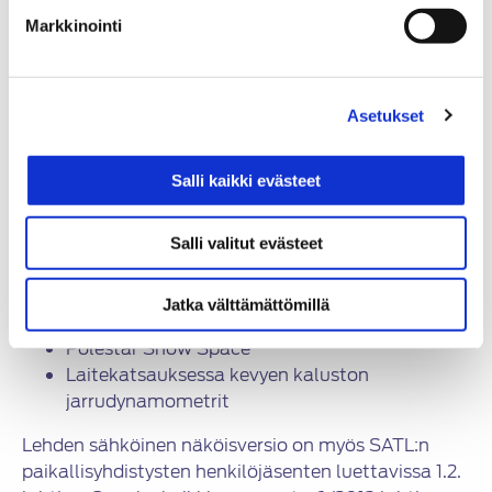
ohjelmatuotanto
Markkinointi
Elektroniikan rooli korostuu
moottoripyörissäkin
Autotuotanto palautumassa vuoden 2023
lopulla: uusiutumisvauhti liian hidas
Asetukset
Kuorma-autokauppa 2022: vaihtelevia
tuloksia
Salli kaikki evästeet
Suomen Työkalu: nimeään laaja-alaisempi
Mitsubishi ASX ja uudet kuviot Euroopassa
Tutustuimme: Mercedes-Benz EQS SUV,
Salli valitut evästeet
tunnelmakuvia videon muodossa pääset
katsomaan
TÄSTÄ
.
Jatka välttämättömillä
Henkilökuvassa Kimmo Elo
Polestar Snow Space
Laitekatsauksessa kevyen kaluston
jarrudynamometrit
Lehden sähköinen näköisversio on myös SATL:n
paikallisyhdistysten henkilöjäsenten luettavissa 1.2.