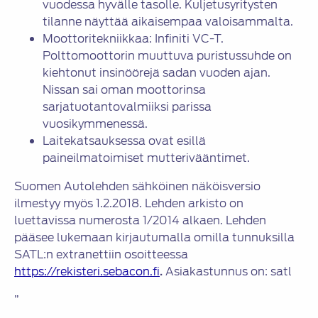
vuodessa hyvälle tasolle. Kuljetusyritysten
tilanne näyttää aikaisempaa valoisammalta.
Moottoritekniikkaa: Infiniti VC-T.
Polttomoottorin muuttuva puristussuhde on
kiehtonut insinöörejä sadan vuoden ajan.
Nissan sai oman moottorinsa
sarjatuotantovalmiiksi parissa
vuosikymmenessä.
Laitekatsauksessa ovat esillä
paineilmatoimiset mutterivääntimet.
Suomen Autolehden sähköinen näköisversio
ilmestyy myös 1.2.2018. Lehden arkisto on
luettavissa numerosta 1/2014 alkaen. Lehden
pääsee lukemaan kirjautumalla omilla tunnuksilla
SATL:n extranettiin osoitteessa
https://rekisteri.sebacon.fi
.
Asiakastunnus on: satl
”