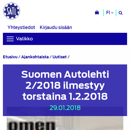
H
FI
si
Yhteystiedot
Kirjaudu sisään
Valikko
Suomen
Etusivu
/
Ajankohtaista
/
Uutiset
/
Autolehti
2/2018
Suomen Autolehti
ilmestyy
torstaina
2/2018 ilmestyy
1.2.2018
torstaina 1.2.2018
29.01.2018