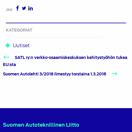
Jaa:
KATEGORIAT
Uutiset
Artikkelien
SATL ry:n verkko-osaamiskeskuksen kehitystyöhön tukea
selaus
EU:sta
Suomen Autolehti 3/2018 ilmestyy torstaina 1.3.2018
Suomen Autoteknillinen Liitto