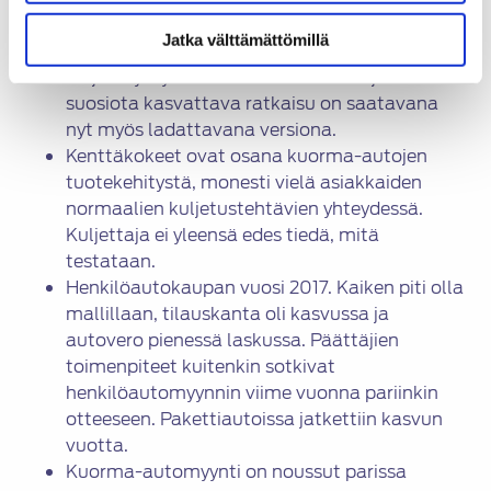
kalustoa vierasteta.
Jatka välttämättömillä
Jälkiasenteinen hybridijärjestelmä tuo
kuljetusyritykselle kustannussäästöjä. USA:ssa
suosiota kasvattava ratkaisu on saatavana
nyt myös ladattavana versiona.
Kenttäkokeet ovat osana kuorma-autojen
tuotekehitystä, monesti vielä asiakkaiden
normaalien kuljetustehtävien yhteydessä.
Kuljettaja ei yleensä edes tiedä, mitä
testataan.
Henkilöautokaupan vuosi 2017. Kaiken piti olla
mallillaan, tilauskanta oli kasvussa ja
autovero pienessä laskussa. Päättäjien
toimenpiteet kuitenkin sotkivat
henkilöautomyynnin viime vuonna pariinkin
otteeseen. Pakettiautoissa jatkettiin kasvun
vuotta.
Kuorma-automyynti on noussut parissa