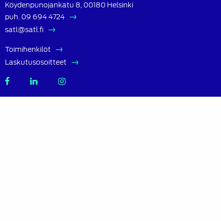
Köydenpunojankatu 8, 00180 Helsinki
puh.
09 694 4724
satl@satl.fi
Toimihenkilöt
Laskutusosoitteet
SATL
SATL
SATL
Facebook
LinkedIn
Instagram
Tietoa SATL:sta
Suomen Autoteknillinen Liitto ry (SATL) on autoalan
ammattilaisten ja asiantuntijoiden yhteistyö- ja
koulutusjärjestö.
SATL toimii jäsenyhdistystensä kattojärjestönä, jonka
tavoitteena on ylläpitää ja kehittää koko autoalan
osaamista ja ammattitaitoa.
Lue lisää