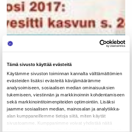
Tämä sivusto käyttää evästeitä
Käytämme sivuston toiminnan kannalta välttämättömien
evästeiden lisäksi evästeitä kävijämäärämme
analysoimiseen, sosiaalisen median ominaisuuksien
tukemiseen, viestinnän ja markkinoinnin kohdentamiseen
sekä markkinointitoimenpiteiden optimointiin. Lisäksi
jaamme sosiaalisen median, mainosalan ja analytiikka-
alan kumppaneillemme tietoja siitä, miten käytät
sivustoamme. Kumppanimme voivat yhdistää näitä
tietoja muihin tietoihin, joita olet antanut heille tai joita on