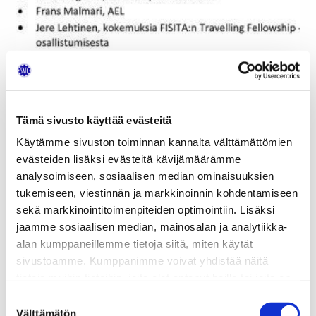
Tämä sivusto käyttää evästeitä
Käytämme sivuston toiminnan kannalta välttämättömien
evästeiden lisäksi evästeitä kävijämäärämme
analysoimiseen, sosiaalisen median ominaisuuksien
tukemiseen, viestinnän ja markkinoinnin kohdentamiseen
sekä markkinointitoimenpiteiden optimointiin. Lisäksi
jaamme sosiaalisen median, mainosalan ja analytiikka-
alan kumppaneillemme tietoja siitä, miten käytät
sivustoamme. Kumppanimme voivat yhdistää näitä
tietoja muihin tietoihin, joita olet antanut heille tai joita on
kerätty, kun olet käyttänyt heidän palvelujaan.
Suostumuksen
Välttämätön
valinta