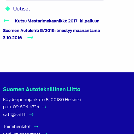
Uutiset
Artikkelien
Kutsu Mestarimekaanikko 2017 -kilpailuun
selaus
Suomen Autolehti 8/2016 ilmestyy maanantaina
3.10.2016
Suomen Autoteknillinen Liitto
Köydenpunojankatu 8, 00180 Helsinki
puh.
09 694 4724
satl@satl.fi
Toimihenkilöt