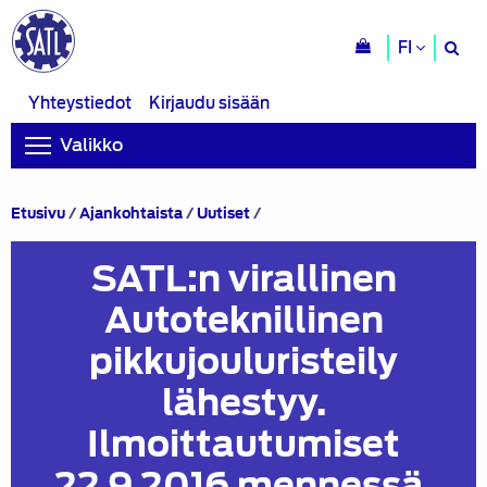
H
FI
si
Yhteystiedot
Kirjaudu sisään
Valikko
SATL:n
Etusivu
/
Ajankohtaista
/
Uutiset
/
virallinen
Autoteknillinen
SATL:n virallinen
pikkujouluristeily
lähestyy.
Autoteknillinen
Ilmoittautumiset
22.9.2016
pikkujouluristeily
mennessä.
Lisäksi
lähestyy.
ennen
matkaa
Ilmoittautumiset
on
tarjolla
22.9.2016 mennessä.
koulutuspäivä