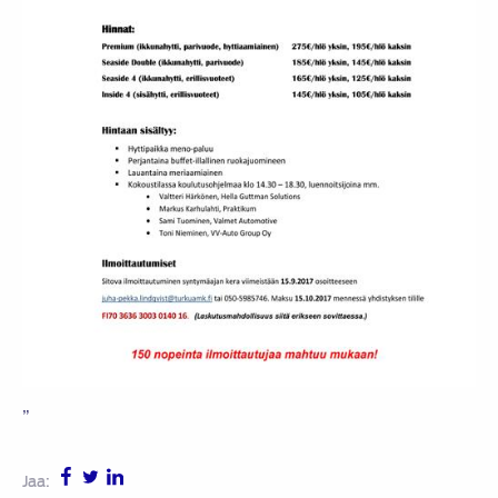
”
Jaa: