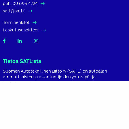
puh.
09 694 4724
satl@satl.fi
Toimihenkilöt
Laskutusosoitteet
SATL
SATL
SATL
Facebook
LinkedIn
Instagram
Tietoa SATL:sta
Suomen Autoteknillinen Liitto ry (SATL) on autoalan
ammattilaisten ja asiantuntijoiden yhteistyö- ja
koulutusjärjestö.
SATL toimii jäsenyhdistystensä kattojärjestönä, jonka
tavoitteena on ylläpitää ja kehittää koko autoalan
osaamista ja ammattitaitoa.
Lue lisää