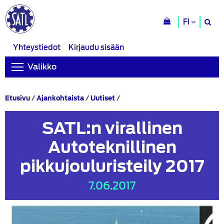
H
FI
si
Yhteystiedot
Kirjaudu sisään
Valikko
SATL:n
Etusivu
/
Ajankohtaista
/
Uutiset
/
virallinen
Autoteknillinen
SATL:n virallinen
pikkujouluristeily
2017
Autoteknillinen
pikkujouluristeily 2017
7.06.2017