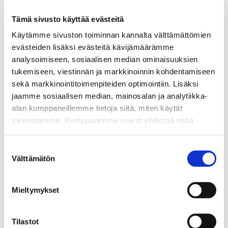
Tämä sivusto käyttää evästeitä
Käytämme sivuston toiminnan kannalta välttämättömien
evästeiden lisäksi evästeitä kävijämäärämme
analysoimiseen, sosiaalisen median ominaisuuksien
Turun Autoteknillinen Yhdistys järjestää jo
tukemiseen, viestinnän ja markkinoinnin kohdentamiseen
perinteikkään SATL:n virallisen Autoteknillisen
sekä markkinointitoimenpiteiden optimointiin. Lisäksi
pikkujouluristeilyn Viking Gracella Turusta
jaamme sosiaalisen median, mainosalan ja analytiikka-
Tukholmaan ja takaisin 1.-2.12.2017. Ohjelma, hinnat
alan kumppaneillemme tietoja siitä, miten käytät
ja ilmoittautumisohjeet löytyvät tuosta alta.
sivustoamme. Kumppanimme voivat yhdistää näitä
Sitovat ilmoittautumiset 15.9.20107 mennessä.
tietoja muihin tietoihin, joita olet antanut heille tai joita on
kerätty, kun olet käyttänyt heidän palvelujaan.
Lisäksi ennen matkaa TuATY ry ja Turun amk Oy
Suostumuksen
Välttämätön
tarjoavat jälleen perinteisen
Uuden autotekniikan
valinta
ja ajoneuvolainsäädännön ajantasapäivän
” pe
1.12.2017 klo 8:00 – 16:00. Pitkämatkalaisia
Mieltymykset
autetaan tarvittaessa majoituksen saamisessa
ammattikorkeakoulun sen hetkisen
sopimusyhteistyökumppanin kanssa (siis jos haluaa
Tilastot