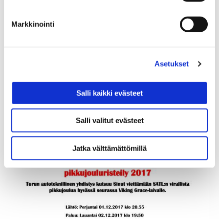
saapua Turkuun torstai-ilta koulutukseen
osallistumiseksi). Koulutuspäivän hinta on 100€
Markkinointi
risteilylle osallistujille ja se maksetaan
ilmoittautumisen yhteydessä TuATY:n tilille. Päivä
kelpaa Trafin edellyttämäksi katsastajien
täydennyskoulutuspäiväksi.
Asetukset
Kuvaa klikkaamalla aukeaa ilmoituksen
Salli kaikki evästeet
tulostettava pdf-versio.
Salli valitut evästeet
Jatka välttämättömillä