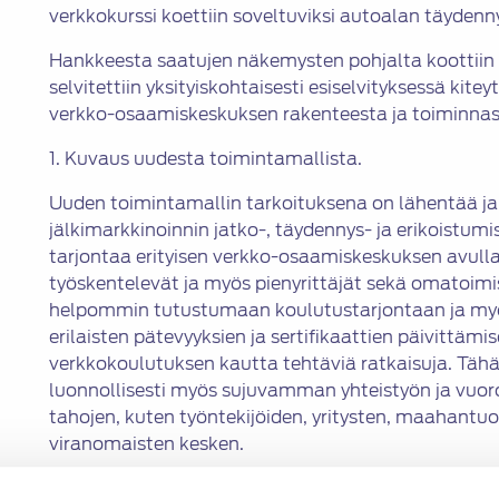
verkkokurssi koettiin soveltuviksi autoalan täyden
Hankkeesta saatujen näkemysten pohjalta koottiin 
selvitettiin yksityiskohtaisesti esiselvityksessä ki
verkko-osaamiskeskuksen rakenteesta ja toiminnas
1. Kuvaus uudesta toimintamallista.
Uuden toimintamallin tarkoituksena on lähentää j
jälkimarkkinoinnin jatko-, täydennys- ja erikoistumi
tarjontaa erityisen verkko-osaamiskeskuksen avulla.
työskentelevät ja myös pienyrittäjät sekä omatoim
helpommin tutustumaan koulutustarjontaan ja my
erilaisten pätevyyksien ja sertifikaattien päivittä
verkkokoulutuksen kautta tehtäviä ratkaisuja. Täh
luonnollisesti myös sujuvamman yhteistyön ja vuor
tahojen, kuten työntekijöiden, yritysten, maahantuoj
viranomaisten kesken.
2. Toimintamallin ja osaamiskeskuksen riskianalyysi