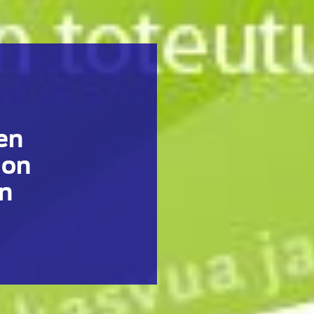
en
 on
n