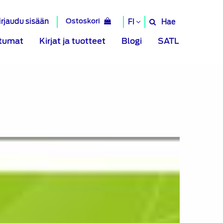
irjaudu sisään
Ostoskori
Hae
FI
Hae
sivustolta
tumat
Kirjat ja tuotteet
Blogi
SATL