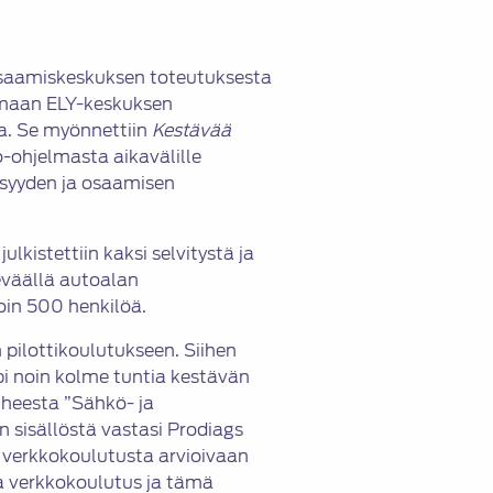
osaamiskeskuksen toteutuksesta
nmaan ELY-keskuksen
a. Se myönnettiin
Kestävää
ohjelmasta aikavälille
isyyden ja osaamisen
lkistettiin kaksi selvitystä ja
eväällä autoalan
noin 500 henkilöä.
 pilottikoulutukseen. Siihen
pi noin kolme tuntia kestävän
iheesta ”Sähkö- ja
n sisällöstä vastasi Prodiags
ä verkkokoulutusta arvioivaan
a verkkokoulutus ja tämä