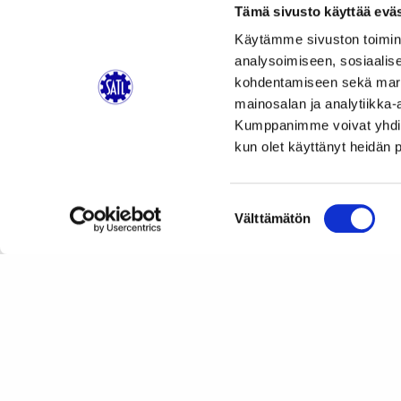
Tämä sivusto käyttää eväs
Käytämme sivuston toimin
analysoimiseen, sosiaalis
kohdentamiseen sekä markk
mainosalan ja analytiikka-
Kumppanimme voivat yhdistää 
kun olet käyttänyt heidän 
Suostumuksen
Välttämätön
valinta