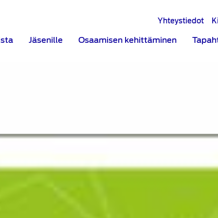
Yhteystiedot
K
ista
Jäsenille
Osaamisen kehittäminen
Tapah