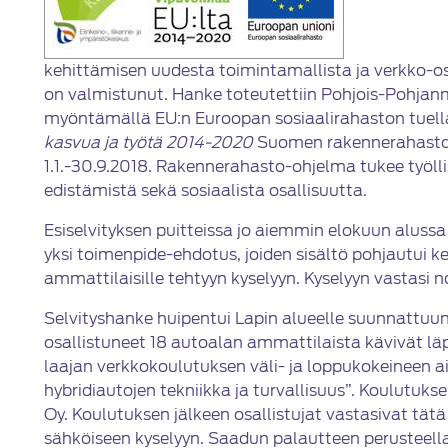
kehittämisen uudesta toimintamallista ja verkko-
on valmistunut. Hanke toteutettiin Pohjois-Pohja
myöntämällä EU:n Euroopan sosiaalirahaston tuell
kasvua ja työtä 2014-2020
Suomen rakennerahasto-
1.1.-30.9.2018. Rakennerahasto-ohjelma tukee työll
edistämistä sekä sosiaalista osallisuutta.
Esiselvityksen puitteissa jo aiemmin elokuun alussa ju
yksi toimenpide-ehdotus, joiden sisältö pohjautui k
ammattilaisille tehtyyn kyselyyn. Kyselyyn vastasi 
Selvityshanke huipentui Lapin alueelle suunnattuun
osallistuneet 18 autoalan ammattilaista kävivät lä
laajan verkkokoulutuksen väli- ja loppukokeineen a
hybridiautojen tekniikka ja turvallisuus”. Koulutukse
Oy. Koulutuksen jälkeen osallistujat vastasivat tät
sähköiseen kyselyyn. Saadun palautteen perusteell