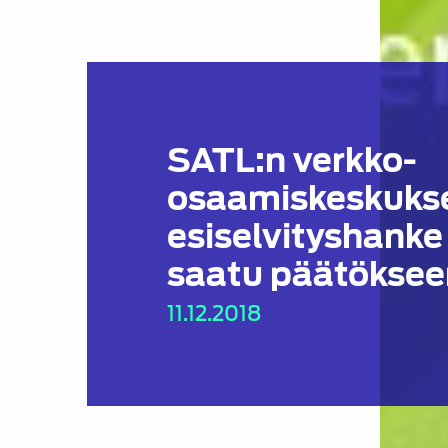
SATL:n verkko-
osaamiskeskuks
esiselvityshanke
saatu päätöksee
11.12.2018