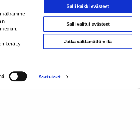
Salli kaikki evästeet
ttamisesta tehtiin
ijämäärämme
ltiin riskin vaikutus,
nin
teet.
Salli valitut evästeet
 median,
Jatka välttämättömillä
on kerätty,
n perusosaan: Informatiiviset
a yhdistää eri toimintoja ja sen
 palveluja, kuten kursseja,
n väylä muiden toimijoiden
ti
Asetukset
ulutuksesta, ovat
STÄ
. Esiselvityshanke on nyt
 SATL:n verkko-
lkaisualustan
otannon yhteistyökumppaneiden