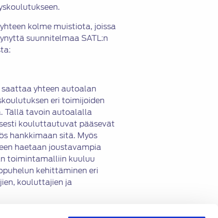
nyskoulutukseen.
yhteen kolme muistiota, joissa
teytynyttä suunnitelmaa SATL:n
ta:
a saattaa yhteen autoalan
skoulutuksen eri toimijoiden
 Tällä tavoin autoalalla
isesti kouluttautuvat pääsevät
ös hankkimaan sitä. Myös
miseen haetaan joustavampia
än toimintamalliin kuuluu
opuhelun kehittäminen eri
ien, kouluttajien ja
.