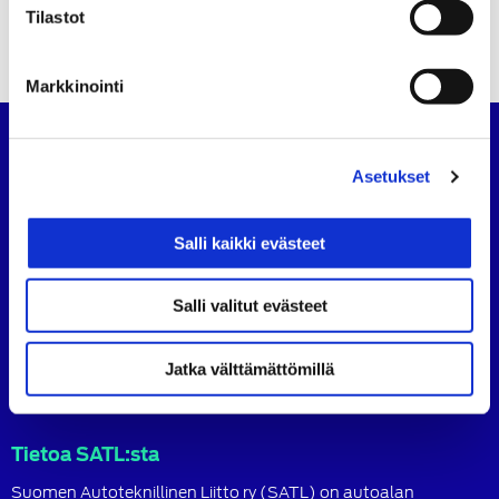
Tilastot
Markkinointi
Suomen Autoteknillinen Liitto
Asetukset
Köydenpunojankatu 8, 00180 Helsinki
puh.
09 694 4724
Salli kaikki evästeet
satl@satl.fi
Toimihenkilöt
Salli valitut evästeet
Laskutusosoitteet
Jatka välttämättömillä
SATL
SATL
SATL
Facebook
LinkedIn
Instagram
Tietoa SATL:sta
Suomen Autoteknillinen Liitto ry (SATL) on autoalan