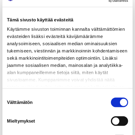
tulevaisuuden toimintastrategioiden suunnittelun
suunnan näyttäjänä.
Hankkeen rahoittajana on toiminut Henry Fordin
Tämä sivusto käyttää evästeitä
Säätiö.
Käytämme sivuston toiminnan kannalta välttämättömien
evästeiden lisäksi evästeitä kävijämäärämme
Raportti on ladattavissa
TÄSTÄ.
analysoimiseen, sosiaalisen median ominaisuuksien
”
tukemiseen, viestinnän ja markkinoinnin kohdentamiseen
sekä markkinointitoimenpiteiden optimointiin. Lisäksi
jaamme sosiaalisen median, mainosalan ja analytiikka-
Jaa:
alan kumppaneillemme tietoja siitä, miten käytät
sivustoamme. Kumppanimme voivat yhdistää näitä
tietoja muihin tietoihin, joita olet antanut heille tai joita on
KATEGORIAT
kerätty, kun olet käyttänyt heidän palvelujaan.
Suostumuksen
Välttämätön
valinta
Uutiset
Artikkelien
Jäsenlehti Satelliitti on luettavissa sähköisenä versiona
selaus
Mieltymykset
SATL:n Kesäpävistä päivitettyä tietoa