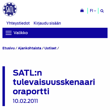
H
FI
si
Yhteystiedot
Kirjaudu sisään
Valikko
SATL:n
Etusivu
/
Ajankohtaista
/
Uutiset
/
tulevaisuusskenaarioraportti
SATL:n
tulevaisuusskenaari
oraportti
10.02.2011