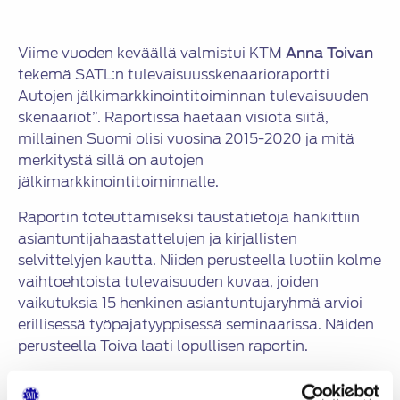
Viime vuoden keväällä valmistui KTM
Anna Toivan
tekemä SATL:n tulevaisuusskenaarioraportti
Autojen jälkimarkkinointitoiminnan tulevaisuuden
skenaariot”. Raportissa haetaan visiota siitä,
millainen Suomi olisi vuosina 2015-2020 ja mitä
merkitystä sillä on autojen
jälkimarkkinointitoiminnalle.
Raportin toteuttamiseksi taustatietoja hankittiin
asiantuntijahaastattelujen ja kirjallisten
selvittelyjen kautta. Niiden perusteella luotiin kolme
vaihtoehtoista tulevaisuuden kuvaa, joiden
vaikutuksia 15 henkinen asiantuntujaryhmä arvioi
erillisessä työpajatyyppisessä seminaarissa. Näiden
perusteella Toiva laati lopullisen raportin.
Raporttia käytetään muun muassa SATL:n