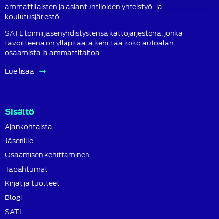
ammattilaisten ja asiantuntijoiden yhteistyö- ja
koulutusjärjestö.
SATL toimii jäsenyhdistystensä kattojärjestönä, jonka
tavoitteena on ylläpitää ja kehittää koko autoalan
osaamista ja ammattitaitoa.
Lue lisää
Sisältö
Ajankohtaista
Jäsenille
Osaamisen kehittäminen
Tapahtumat
Kirjat ja tuotteet
Blogi
SATL