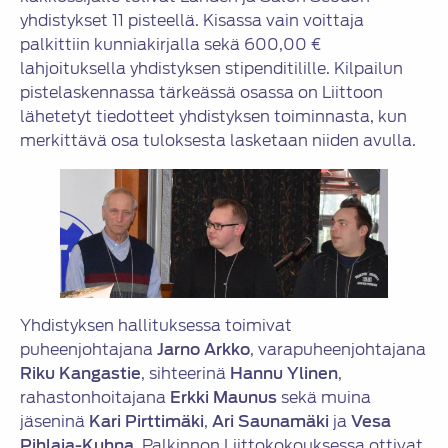
yhdistykset 11 pisteellä. Kisassa vain voittaja
palkittiin kunniakirjalla sekä 600,00 €
lahjoituksella yhdistyksen stipenditilille. Kilpailun
pistelaskennassa tärkeässä osassa on Liittoon
lähetetyt tiedotteet yhdistyksen toiminnasta, kun
merkittävä osa tuloksesta lasketaan niiden avulla.
Yhdistyksen hallituksessa toimivat
puheenjohtajana
Jarno Arkko
, varapuheenjohtajana
Riku Kangastie
, sihteerinä
Hannu Ylinen
,
rahastonhoitajana
Erkki Maunus
sekä muina
jäseninä
Kari Pirttimäki
,
Ari Saunamäki
ja
Vesa
Pihlaja-Kuhna
. Palkinnon Liittokokouksessa ottivat