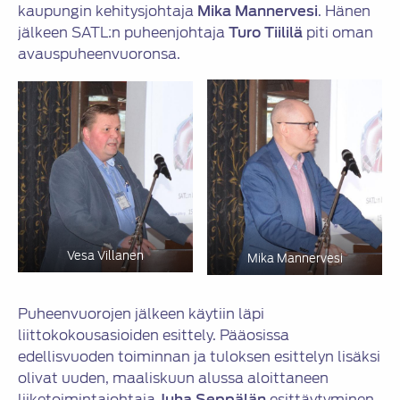
kaupungin kehitysjohtaja
Mika Mannervesi
. Hänen
jälkeen SATL:n puheenjohtaja
Turo Tiililä
piti oman
avauspuheenvuoronsa.
Vesa Villanen
Mika Mannervesi
Puheenvuorojen jälkeen käytiin läpi
liittokokousasioiden esittely. Pääosissa
edellisvuoden toiminnan ja tuloksen esittelyn lisäksi
olivat uuden, maaliskuun alussa aloittaneen
liiketoimintajohtaja
Juha Seppälän
esittäytyminen