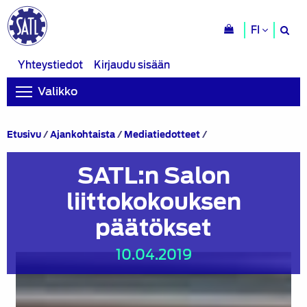
H
FI
si
Yhteystiedot
Kirjaudu sisään
Valikko
SATL:n
Etusivu
/
Ajankohtaista
/
Mediatiedotteet
/
Salon
liittokokouksen
SATL:n Salon
päätökset
liittokokouksen
päätökset
10.04.2019