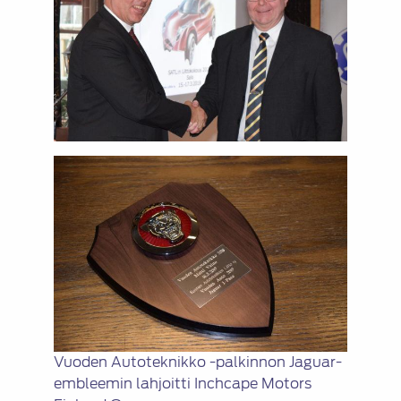
Vuoden Autoteknikko -palkinnon Jaguar-
embleemin lahjoitti Inchcape Motors