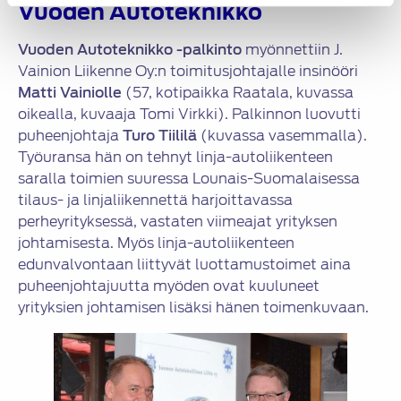
Vuoden Autoteknikko
Vuoden Autoteknikko -palkinto
myönnettiin J.
Vainion Liikenne Oy:n toimitusjohtajalle insinööri
Matti Vainiolle
(57, kotipaikka Raatala, kuvassa
oikealla, kuvaaja Tomi Virkki). Palkinnon luovutti
puheenjohtaja
Turo Tiililä
(kuvassa vasemmalla).
Työuransa hän on tehnyt linja-autoliikenteen
saralla toimien suuressa Lounais-Suomalaisessa
tilaus- ja linjaliikennettä harjoittavassa
perheyrityksessä, vastaten viimeajat yrityksen
johtamisesta. Myös linja-autoliikenteen
edunvalvontaan liittyvät luottamustoimet aina
puheenjohtajuutta myöden ovat kuuluneet
yrityksien johtamisen lisäksi hänen toimenkuvaan.