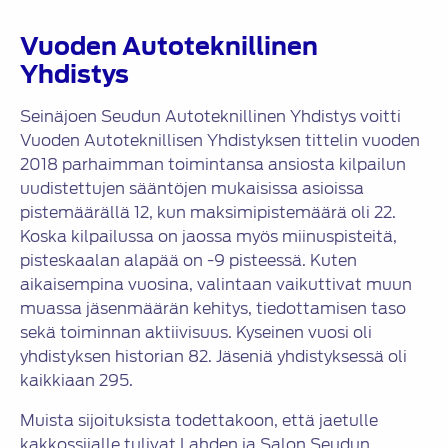
Vuoden Autoteknillinen
Yhdistys
Seinäjoen Seudun Autoteknillinen Yhdistys voitti
Vuoden Autoteknillisen Yhdistyksen tittelin vuoden
2018 parhaimman toimintansa ansiosta kilpailun
uudistettujen sääntöjen mukaisissa asioissa
pistemäärällä 12, kun maksimipistemäärä oli 22.
Koska kilpailussa on jaossa myös miinuspisteitä,
pisteskaalan alapää on -9 pisteessä. Kuten
aikaisempina vuosina, valintaan vaikuttivat muun
muassa jäsenmäärän kehitys, tiedottamisen taso
sekä toiminnan aktiivisuus. Kyseinen vuosi oli
yhdistyksen historian 82. Jäseniä yhdistyksessä oli
kaikkiaan 295.
Muista sijoituksista todettakoon, että jaetulle
kakkossijalle tulivat Lahden ja Salon Seudun