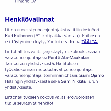
Finland Oy.
Henkilövalinnat
Liiton uudeksi puheenjohtajaksi valittiin insinööri
Kari Kaihonen
(52, kotipaikka Vantaa). Kaihosen
esittäytyminen löytyy Youtube-videona
TÄÄLTÄ.
Liittohallitus valitsi järjestäytymiskokouksessaan
varapuheenjohtajaksi
Pentti Ala-Maakalan
Tampereen yhdistyksestä. Hallituksen
työvaliokunnan muodostavat puheenjohtaja,
varapuheenjohtaja, toiminnanjohtaja,
Sami Ojamo
Helsingin yhdistyksestä sekä
Sami Nikkilä
Turun
yhdistyksestä.
Liittohallitukseen kokous valitsi erovuoroisten
tilalle seuraavat henkilöt: