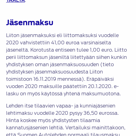
TÄÄLTÄ
.
Jäsenmaksu
Liiton jäsenmaksuksi eli liittomaksuksi vuodelle
2020 vahvistettiin 41,00 euroa varsinaiselta
jäseneltä. Korotusta entiseen tulee 1,00 euro. Liitto
perii liittomaksun jäseniltä liitettyään siihen kunkin
yhdistyksen oman jäsenmaksuosuuden (tieto
yhdistyksen jäsenmaksuosuudesta Liiton
toimistoon 16.11.2019 mennessä). Eräpäiväksi
vuoden 2020 maksuille päätettiin 20.1.2020. e-
lasku on myös käytössä yhtenä maksumuotona.
Lehden itse tilaavien vapaa- ja kunniajäsenien
lehtimaksu vuodelle 2020 pysyy 36,50 eurossa.
Hinta koskee myös yhdistysten tilaamia
kannatusjäsenien lehtiä. Vertailuksi mainittakoon,
että Suomen Autolehden normaali tilausmaksu