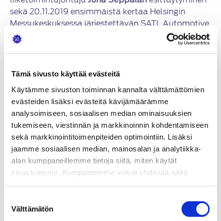
sekä 20.11.2019 ensimmäistä kertaa Helsingin
Messukeskuksessa järjestettävän SATL Automotive
Aftersales Summit -tapahtuman lanseeraaminen.
Lisäksi vahvasti esillä oli myös SATL-portaalin
kehitystyön vaihe ja sen tulevaisuuden
suunnitelmat.
Tämä sivusto käyttää evästeitä
Liittokokous asioiden esittelyjä seuranneen
Käytämme sivuston toiminnan kannalta välttämättömien
ruokailun jälkeen paneuduttiin
evästeiden lisäksi evästeitä kävijämäärämme
toimikuntatyöskentelyyn. Teknillisessä, Vaali, ja
analysoimiseen, sosiaalisen median ominaisuuksien
Senioritoimikunnissa kuten myös
tukemiseen, viestinnän ja markkinoinnin kohdentamiseen
Tulevaisuustyöpajassa merkittävimpinä asioina
sekä markkinointitoimenpiteiden optimointiin. Lisäksi
käsiteltiin SATL-portaalin kehitystyötä sekä SATL
jaamme sosiaalisen median, mainosalan ja analytiikka-
Automotive Aftersales Summit -tapahtumaa.
alan kumppaneillemme tietoja siitä, miten käytät
Liittokokousaloitteita ei tällä kertaa ollut yhtään.
sivustoamme. Kumppanimme voivat yhdistää näitä
tietoja muihin tietoihin, joita olet antanut heille tai joita on
kerätty, kun olet käyttänyt heidän palvelujaan.
Suostumuksen
Liittokokous
Välttämätön
valinta