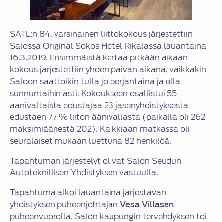
SATL:n 84. varsinainen liittokokous järjestettiin
Salossa Original Sokos Hotel Rikalassa lauantaina
16.3.2019. Ensimmäistä kertaa pitkään aikaan
kokous järjestettiin yhden päivän aikana, vaikkakin
Saloon saattoikin tulla jo perjantaina ja olla
sunnuntaihin asti. Kokoukseen osallistui 55
äänivaltaista edustajaa 23 jäsenyhdistyksestä
edustaen 77 % liiton äänivallasta (paikalla oli 262
maksimiäänestä 202). Kaikkiaan matkassa oli
seuralaiset mukaan luettuna 82 henkilöä.
Tapahtuman järjestelyt olivat Salon Seudun
Autoteknillisen Yhdistyksen vastuulla.
Tapahtuma alkoi lauantaina järjestävän
yhdistyksen puheenjohtajan
Vesa Villasen
puheenvuorolla. Salon kaupungin tervehdyksen toi