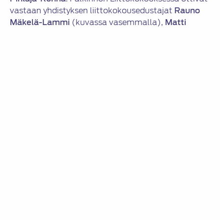
vastaan yhdistyksen liittokokousedustajat
Rauno
Mäkelä-Lammi
(kuvassa vasemmalla),
Matti
Saarimaa
(kuvassa oikealla) ja
Jussi Karppinen
(kuvassa keskellä).
Kirja-asiamiehenä on toiminut Ari Saunamäki, joka
on myös oppilaitosvastaava. Yhdistyksellä on ollut
lisäksi seuraavat toimikunnat: vapaa-aika
(vastaavat: Jarno Arkko ja Jussi Karppinen),
kurssitoiminta (vastaavat: Ari Saunamäki,
Jorma
Sokero
ja
Hannu Mäkelä
), veteraani (vastaavat:
Jorma Sokero,
Markku Saari
ja Hannu Mäkelä) sekä
jäsenhankinta (vastaavat: Ari Saunamäki ja Jorma
Sokero).
Aktiivista ja vaihtelevaa toimintaa
Kuukausikokouksien järjestämisessä oli menty laatu