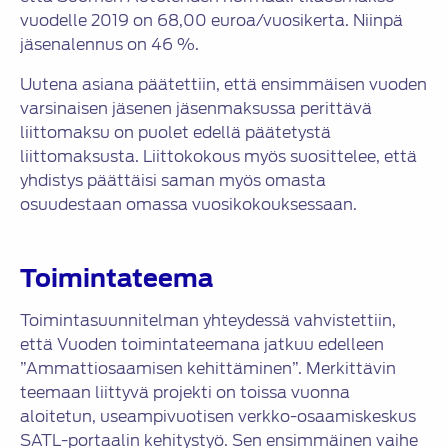
vuodelle 2019 on 68,00 euroa/vuosikerta. Niinpä
jäsenalennus on 46 %.
Uutena asiana päätettiin, että ensimmäisen vuoden
varsinaisen jäsenen jäsenmaksussa perittävä
liittomaksu on puolet edellä päätetystä
liittomaksusta. Liittokokous myös suosittelee, että
yhdistys päättäisi saman myös omasta
osuudestaan omassa vuosikokouksessaan.
Toimintateema
Toimintasuunnitelman yhteydessä vahvistettiin,
että Vuoden toimintateemana jatkuu edelleen
”Ammattiosaamisen kehittäminen”. Merkittävin
teemaan liittyvä projekti on toissa vuonna
aloitetun, useampivuotisen verkko-osaamiskeskus
SATL-portaalin kehitystyö. Sen ensimmäinen vaihe