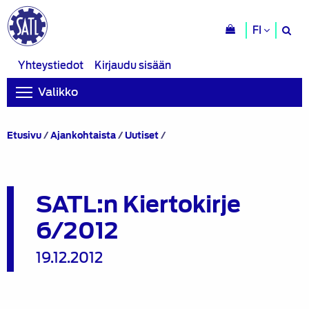
H
FI
si
Yhteystiedot
Kirjaudu sisään
Valikko
SATL:n
Etusivu
/
Ajankohtaista
/
Uutiset
/
Kiertokirje
6/2012
SATL:n Kiertokirje
6/2012
19.12.2012