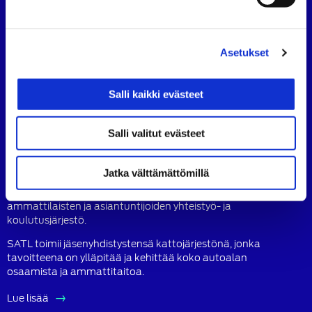
Köydenpunojankatu 8, 00180 Helsinki
puh.
09 694 4724
satl@satl.fi
Asetukset
Toimihenkilöt
Laskutusosoitteet
Salli kaikki evästeet
SATL
SATL
SATL
Salli valitut evästeet
Facebook
LinkedIn
Instagram
Tietoa SATL:sta
Jatka välttämättömillä
Suomen Autoteknillinen Liitto ry (SATL) on autoalan
ammattilaisten ja asiantuntijoiden yhteistyö- ja
koulutusjärjestö.
SATL toimii jäsenyhdistystensä kattojärjestönä, jonka
tavoitteena on ylläpitää ja kehittää koko autoalan
osaamista ja ammattitaitoa.
Lue lisää