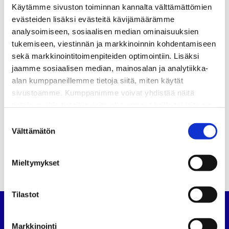
”
Käytämme sivuston toiminnan kannalta välttämättömien
evästeiden lisäksi evästeitä kävijämäärämme
analysoimiseen, sosiaalisen median ominaisuuksien
Jaa:
tukemiseen, viestinnän ja markkinoinnin kohdentamiseen
sekä markkinointitoimenpiteiden optimointiin. Lisäksi
KATEGORIAT
jaamme sosiaalisen median, mainosalan ja analytiikka-
alan kumppaneillemme tietoja siitä, miten käytät
sivustoamme. Kumppanimme voivat yhdistää näitä
Uutiset
Artikkelien
tietoja muihin tietoihin, joita olet antanut heille tai joita on
SATL:n Kiertokirje 5/2012
kerätty, kun olet käyttänyt heidän palvelujaan.
selaus
Suostumuksen
Välttämätön
SATL:n Joulutervehdys 2012
valinta
Mieltymykset
Tilastot
Suomen Autoteknillinen Liitto
Markkinointi