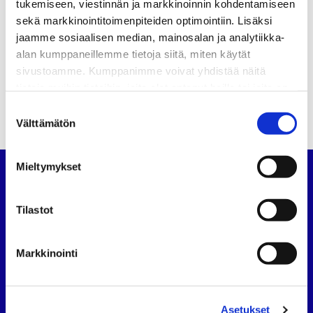
tukemiseen, viestinnän ja markkinoinnin kohdentamiseen
Uutiset
sekä markkinointitoimenpiteiden optimointiin. Lisäksi
Artikkelien
jaamme sosiaalisen median, mainosalan ja analytiikka-
SATL:n Kesäpäivät vietettiin Stadissa 8.-10.6.2012
selaus
alan kumppaneillemme tietoja siitä, miten käytät
Autoalan Koulutuskeskus Oy:n toimitusjohtaja vaihtuu
sivustoamme. Kumppanimme voivat yhdistää näitä
tietoja muihin tietoihin, joita olet antanut heille tai joita on
kerätty, kun olet käyttänyt heidän palvelujaan.
Suostumuksen
Välttämätön
valinta
Mieltymykset
Suomen Autoteknillinen Liitto
Tilastot
Köydenpunojankatu 8, 00180 Helsinki
puh.
09 694 4724
satl@satl.fi
Markkinointi
Toimihenkilöt
Laskutusosoitteet
Asetukset