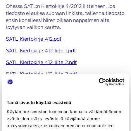
Ohessa SATL:n Kiertokirje 4/2012 liitteineen. Jos
tiedosto ei aukea suoraan linkistä, tallenna tiedosto
ensin konelleesi hiiren oikean näppäimen alta
löytyvän valikon kautta.
SATL_Kiertokirje_412.pdf
SATL_Kiertokirje_412_liite_1.pdf
SATL_Kiertokirje_412_liite_2.pdf
SATL_Kiertokirje_412_liite_3.pdf
”
Tämä sivusto käyttää evästeitä
Jaa:
Käytämme sivuston toiminnan kannalta välttämättömien
evästeiden lisäksi evästeitä kävijämäärämme
KATEGORIAT
analysoimiseen, sosiaalisen median ominaisuuksien