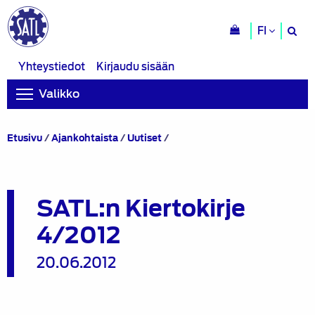
H
FI
si
Yhteystiedot
Kirjaudu sisään
Valikko
SATL:n
Etusivu
/
Ajankohtaista
/
Uutiset
/
Kiertokirje
4/2012
SATL:n Kiertokirje
4/2012
20.06.2012