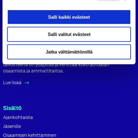
SATL
SATL
SATL
Facebook
LinkedIn
Instagram
Salli kaikki evästeet
Tietoa SATL:sta
Salli valitut evästeet
Suomen Autoteknillinen Liitto ry (SATL) on autoalan
ammattilaisten ja asiantuntijoiden yhteistyö- ja
koulutusjärjestö.
Jatka välttämättömillä
SATL toimii jäsenyhdistystensä kattojärjestönä, jonka
tavoitteena on ylläpitää ja kehittää koko autoalan
osaamista ja ammattitaitoa.
Lue lisää
Sisältö
Ajankohtaista
Jäsenille
Osaamisen kehittäminen