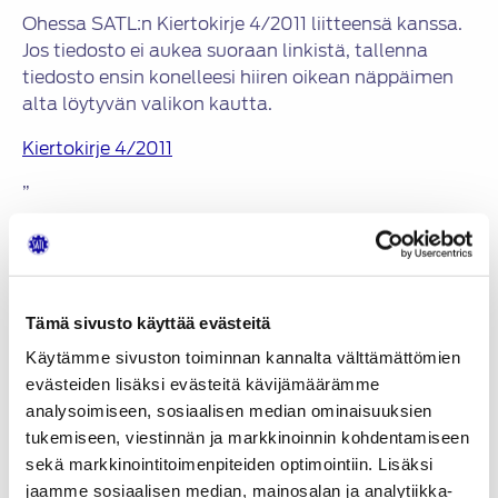
Ohessa SATL:n Kiertokirje 4/2011 liitteensä kanssa.
Jos tiedosto ei aukea suoraan linkistä, tallenna
tiedosto ensin konelleesi hiiren oikean näppäimen
alta löytyvän valikon kautta.
Kiertokirje 4/2011
”
Jaa:
Tämä sivusto käyttää evästeitä
KATEGORIAT
Käytämme sivuston toiminnan kannalta välttämättömien
evästeiden lisäksi evästeitä kävijämäärämme
Uutiset
analysoimiseen, sosiaalisen median ominaisuuksien
Artikkelien
tukemiseen, viestinnän ja markkinoinnin kohdentamiseen
Vuoden 2011 EAEC kongressi pidettiin Valenciassa
selaus
sekä markkinointitoimenpiteiden optimointiin. Lisäksi
Koulutukset
jaamme sosiaalisen median, mainosalan ja analytiikka-