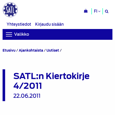
H
FI
si
Yhteystiedot
Kirjaudu sisään
Valikko
SATL:n
Etusivu
/
Ajankohtaista
/
Uutiset
/
Kiertokirje
4/2011
SATL:n Kiertokirje
4/2011
22.06.2011