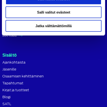
ammattilaisten ja asiantuntijoiden yhteistyö- ja
koulutusjärjestö.
Salli valitut evästeet
SATL toimii jäsenyhdistystensä kattojärjestönä, jonka
tavoitteena on ylläpitää ja kehittää koko autoalan
Jatka välttämättömillä
osaamista ja ammattitaitoa.
Lue lisää
Sisältö
Ajankohtaista
Jäsenille
Osaamisen kehittäminen
Tapahtumat
Kirjat ja tuotteet
Blogi
SATL