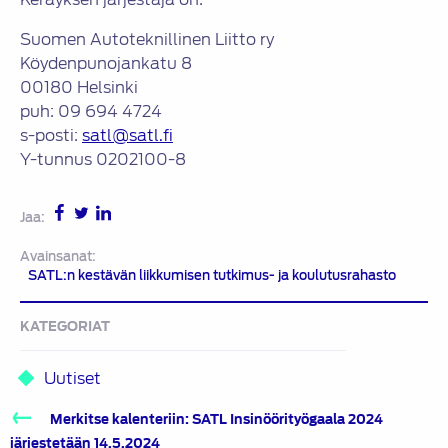
Suomen Autoteknillinen Liitto ry
Köydenpunojankatu 8
00180 Helsinki
puh: 09 694 4724
s-posti:
satl@satl.fi
Y-tunnus 0202100-8
Jaa:
Avainsanat:
SATL:n kestävän liikkumisen tutkimus- ja koulutusrahasto
KATEGORIAT
Uutiset
Artikkelien
Merkitse kalenteriin: SATL Insinöörityögaala 2024
selaus
järjestetään 14.5.2024