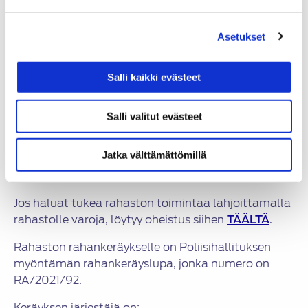
toteuttaman hybridikäyttöisen Formula
Student -luokan ajoneuvon vuoden 2024
Asetukset
kehitystyöhön.
Rahaston varoja kerrytetään lahjoituksin ja ne
Salli kaikki evästeet
ohjataan alan yleishyödylliseen tutkimukseen ja
koulutukseen, joka tukee ajoneuvotekniikan
Salli valitut evästeet
kehittymistä kestävämpään suuntaan. Viime
vuonna lahjoituksia saatiin 1 450,00 €, jotka nyt
Jatka välttämättömillä
kohdennettiin lyhentämättöminä edellä
mainittuihin jaettuihin apurahoihin.
Jos haluat tukea rahaston toimintaa lahjoittamalla
rahastolle varoja, löytyy oheistus siihen
TÄÄLTÄ
.
Rahaston rahankeräykselle on Poliisihallituksen
myöntämän rahankeräyslupa, jonka numero on
RA/2021/92.
Keräyksen järjestäjä on: