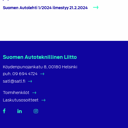
Suomen Autolehti 1/2024 ilmestyy 21.2.2024
Suomen Autoteknillinen Liitto
Köydenpunojankatu 8, 00180 Helsinki
puh.
09 694 4724
satl@satl.fi
Toimihenkilöt
Laskutusosoitteet
SATL
SATL
SATL
Facebook
LinkedIn
Instagram