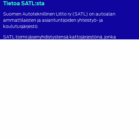
Tietoa SATL:sta
Suomen Autoteknillinen Liitto ry (SATL) on autoalan
ammattilaisten ja asiantuntijoiden yhteistyö- ja
koulutusjärjestö.
SATL toimii jäsenyhdistystensä kattojärjestönä, jonka
tavoitteena on ylläpitää ja kehittää koko autoalan
osaamista ja ammattitaitoa.
Lue lisää
Sisältö
Ajankohtaista
Jäsenille
Osaamisen kehittäminen
Tapahtumat
Kirjat ja tuotteet