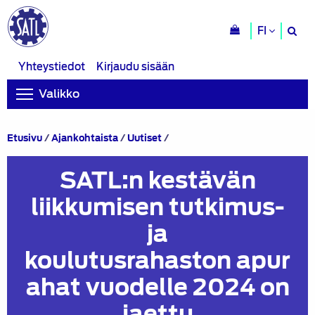
H
FI
si
Yhteystiedot
Kirjaudu sisään
Valikko
SATL:n
Etusivu
/
Ajankohtaista
/
Uutiset
/
kestävän
liikkumisen
SATL:n kestävän
tutkimus-
ja
liikkumisen tutkimus-
koulutusrahaston apurahat
vuodelle
ja
2024
on
koulutusrahaston apur
jaettu
ahat vuodelle 2024 on
jaettu