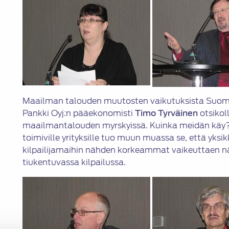
Maailman talouden muutosten vaikutuksista Suom
Pankki Oyj:n pääekonomisti
Timo Tyrväinen
otsikol
maailmantalouden myrskyissä. Kuinka meidän kä
toimiville yrityksille tuo muun muassa se, että yks
kilpailijamaihin nähden korkeammat vaikeuttaen n
tiukentuvassa kilpailussa.