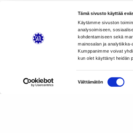
Tämä sivusto käyttää eväs
Käytämme sivuston toimin
analysoimiseen, sosiaalis
kohdentamiseen sekä markk
mainosalan ja analytiikka-
Kumppanimme voivat yhdistää 
kun olet käyttänyt heidän 
Suostumuksen
Välttämätön
valinta