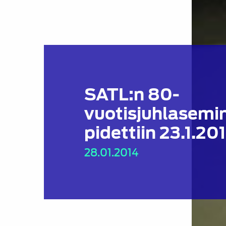
SATL:n 80-
vuotisjuhlasemi
pidettiin 23.1.20
28.01.2014