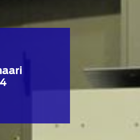
naari
14