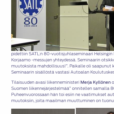
pidettiin SATL:n 80-vuotisjuhlaseminaari Helsingi
Korjaamo -messujen yhteydessä. Seminaarin otsikko
muutoksista mahdollisuus!”. Paikalle oli saapunut 
Seminaarin sisällöstä vastasi Autoalan Koulutuske
Tilaisuuden avasi liikenneministeri
Merja Kyllönen
o
Suomen liikennejärjestelmää” onnitellen samalla 80
Puheenvuorossaan hän toi esiin ne vaatimukset aut
muutoksiin, joita maailman muuttuminen on tuonut