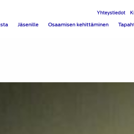
Yhteystiedot
K
ista
Jäsenille
Osaamisen kehittäminen
Tapah
ri