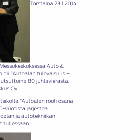
Torstaina 23.1.2014
n Messukeskuksessa Auto &
 oli ”Autoalan tulevaisuus –
kutsuttuina 80 juhlavierasta.
skus Oy.
tsikolla ”Autoalan rooli osana
-vuotista järjestöä.
oalan ja autotekniikan
 tullessaan.