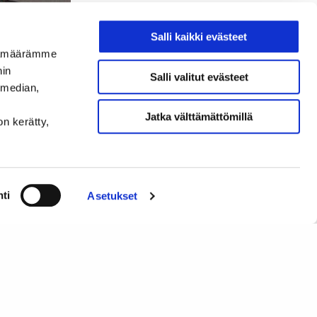
Salli kaikki evästeet
ijämäärämme
nin
Salli valitut evästeet
 enemmän autotekniikkaa. Ensin
 median,
 tulevaa autotekniikan kehitystä
 käyttöön”. Hänen jälkeen Aalto
Jatka välttämättömillä
on kerätty,
i
Matti Juhala
pureutui
een otsikolla ”Miten kehittyy
ti
Asetukset