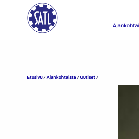
Ajankohta
SATL:n
Etusivu
/
Ajankohtaista
/
Uutiset
/
80-
vuotisjuhlaseminaa
pidettiin
23.1.2014