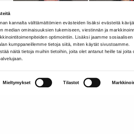
teitä
nan kannalta välttämättömien evästeiden lisäksi evästeitä käv
en median ominaisuuksien tukemiseen, viestinnän ja markkinoin
Kahdessa seuraavassa puheenvuoroissa käsiteltiin
inointitoimenpiteiden optimointiin. Lisäksi jaamme sosiaalisen
VTT:n tutkimusprofessori
Nils-Olof Nylund
esitteli
alan kumppaneillemme tietoja siitä, miten käytät sivustoamme.
otsikolla ”Älykkyys tulee ajoneuvoihin ja ajoneuvon
näitä tietoja muihin tietoihin, joita olet antanut heille tai joita 
yliopiston insinööritieteiden korkeakoulun professor
palvelujaan.
lähemmin auton eri teknisten osa-alueiden kehityks
perinteinen ajoneuvotekniikka?”.
Mieltymykset
Tilastot
Markkinoin