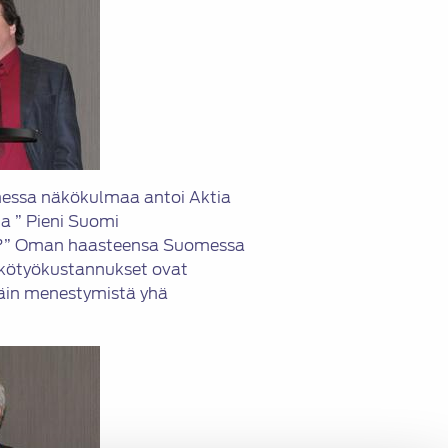
essa näkökulmaa antoi Aktia
la ” Pieni Suomi
y?” Oman haasteensa Suomessa
ikkötyökustannukset ovat
äin menestymistä yhä