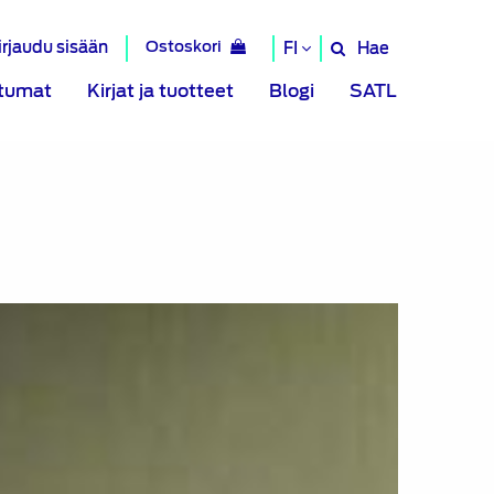
irjaudu sisään
Ostoskori
Hae
FI
Hae
sivustolta
tumat
Kirjat ja tuotteet
Blogi
SATL