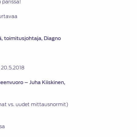
 parissa!
urtavaa
, toimitusjohtaja, Diagno
 20.5.2018
eenvuoro – Juha Kiiskinen,
at vs. uudet mittausnormit)
sa