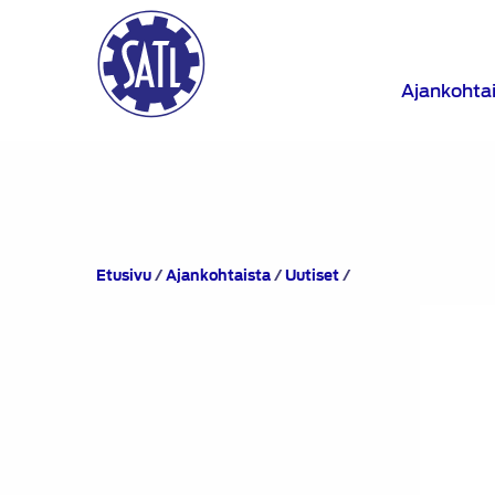
Ajankohta
SATL-
Etusivu
/
Ajankohtaista
/
Uutiset
/
koulutus:
Uutta
moottoritekniikkaa
24.5.2018t