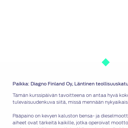
Paikka: Diagno Finland Oy, Läntinen teollisuuskat
Tämän kurssipäivän tavoitteena on antaa hyvä koko
tulevaisuudenkuva siitä, missä mennään nykyaikais
Pääpaino on kevyen kaluston bensa- ja dieselmoott
aiheet ovat tärkeitä kaikille, jotka operoivat mootto