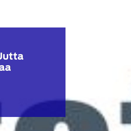
Uutta
kaa