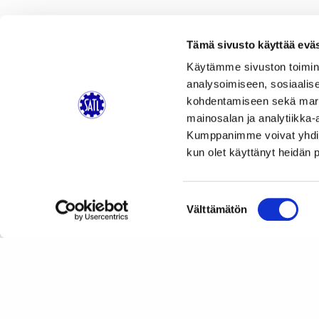
Tämä sivusto käyttää eväs
Käytämme sivuston toimin
analysoimiseen, sosiaalis
kohdentamiseen sekä markk
mainosalan ja analytiikka-
Kumppanimme voivat yhdistää 
kun olet käyttänyt heidän 
Suostumuksen
Välttämätön
valinta