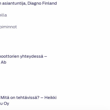
 asiantuntija, Diagno Finland
illa
toiminnot
moottorien yhteydessä –
y Ab
. Mitä on tehtävissä? – Heikki
lu Oy