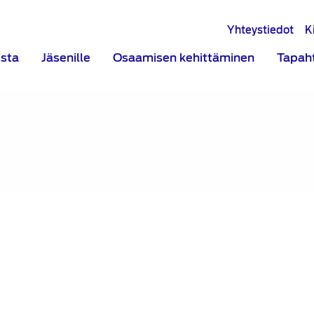
Yhteystiedot
K
ista
Jäsenille
Osaamisen kehittäminen
Tapah