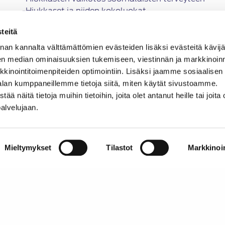
-Hiukkaset ja niiden kokoluokat
-Hiukkasten mittaaminen
teitä
-Hiukkasten vähentäminen pakokaasujen jälkikäsitt
-Hiukkasten poistaminen aiheuttaa toisen ongelm
nan kannalta välttämättömien evästeiden lisäksi evästeitä käv
en median ominaisuuksien tukemiseen, viestinnän ja markkinoin
Case: Volvo D5 – Björn Boström, tekninen asiantun
inointitoimenpiteiden optimointiin. Lisäksi jaamme sosiaalisen
-Tyypillinen haastava vianmääritystapaus moottori
alan kumppaneillemme tietoja siitä, miten käytät sivustoamme.
-Esimerkki siitä, miten yksi ongelma johtaa seura
näitä tietoja muihin tietoihin, joita olet antanut heille tai joita 
palvelujaan.
16.00 Tilaisuus päättyy
Osallistumishinnat:
Mieltymykset
Tilastot
Markkinoin
SATL:n jäsenille 390 euroa, muuten 440 euroa.
Hinnat sisältävät tilaisuuden ohjelman sekä siihen k
majoituskulut ovat erillisiä. Hintoihin lisätään alv
Finland Oy.