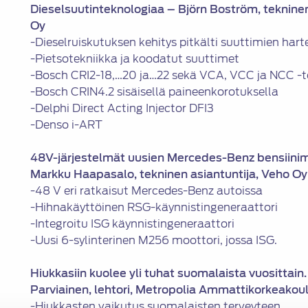
Dieselsuutinteknologiaa – Björn Boström, tekninen
Oy
-Dieselruiskutuksen kehitys pitkälti suuttimien harte
-Pietsotekniikka ja koodatut suuttimet
-Bosch CRI2-18,…20 ja…22 sekä VCA, VCC ja NCC -
-Bosch CRIN4.2 sisäisellä paineenkorotuksella
-Delphi Direct Acting Injector DFI3
-Denso i-ART
48V-järjestelmät uusien Mercedes-Benz bensiini
Markku Haapasalo, tekninen asiantuntija, Veho O
-48 V eri ratkaisut Mercedes-Benz autoissa
-Hihnakäyttöinen RSG-käynnistingeneraattori
-Integroitu ISG käynnistingeneraattori
-Uusi 6-sylinterinen M256 moottori, jossa ISG.
Hiukkasiin kuolee yli tuhat suomalaista vuosittain
Parviainen, lehtori, Metropolia Ammattikorkeakou
-Hiukkasten vaikutus suomalaisten terveyteen