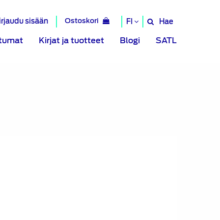
irjaudu sisään
Ostoskori
Hae
FI
Hae
sivustolta
tumat
Kirjat ja tuotteet
Blogi
SATL