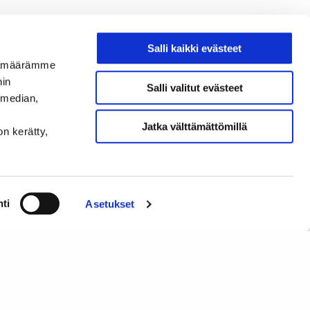
elyllä
Salli kaikki evästeet
an
ijämäärämme
nin
Salli valitut evästeet
tija, Diagno Finland Oy
 median,
nohjauksen ympärillä.
Jatka välttämättömillä
avaan, mekaanikkoa harhauttaen.
on kerätty,
ti
Asetukset
uuluvat tarjoilut. Mahdolliset
 24 %. Laskutuksen hoitaa Diagno