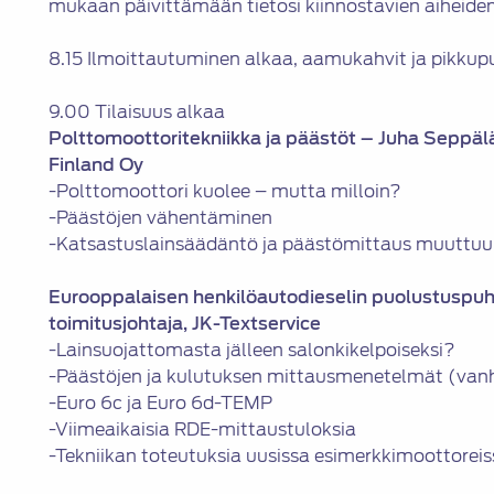
mukaan päivittämään tietosi kiinnostavien aiheiden
8.15 Ilmoittautuminen alkaa, aamukahvit ja pikkup
9.00 Tilaisuus alkaa
Polttomoottoritekniikka ja päästöt – Juha Seppälä
Finland Oy
-Polttomoottori kuolee – mutta milloin?
-Päästöjen vähentäminen
-Katsastuslainsäädäntö ja päästömittaus muuttuu
Eurooppalaisen henkilöautodieselin puolustuspuh
toimitusjohtaja, JK-Textservice
-Lainsuojattomasta jälleen salonkikelpoiseksi?
-Päästöjen ja kulutuksen mittausmenetelmät (vanh
-Euro 6c ja Euro 6d-TEMP
-Viimeaikaisia RDE-mittaustuloksia
-Tekniikan toteutuksia uusissa esimerkkimoottoreis