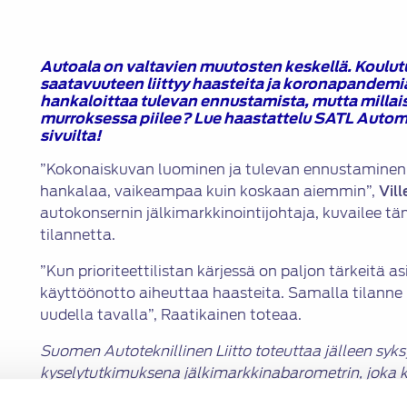
Autoala on valtavien muutosten keskellä. Koulu
saatavuuteen liittyy haasteita ja koronapande
hankaloittaa tulevan ennustamista, mutta millai
murroksessa piilee?
Lue haastattelu SATL Autom
sivuilta!
”Kokonaiskuvan luominen ja tulevan ennustaminen l
hankalaa, vaikeampaa kuin koskaan aiemmin”,
Vil
autokonsernin jälkimarkkinointijohtaja, kuvailee t
tilannetta.
”Kun prioriteettilistan kärjessä on paljon tärkeitä as
käyttöönotto aiheuttaa haasteita. Samalla tilanne
uudella tavalla”, Raatikainen toteaa.
Suomen Autoteknillinen Liitto toteuttaa jälleen syk
kyselytutkimuksena jälkimarkkinabarometrin, joka
toimintaa ja tuntoja juuri nyt. Syksyn aikana kerätyt