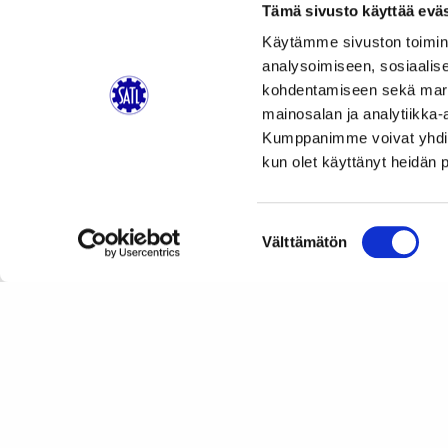
Tämä sivusto käyttää eväs
Käytämme sivuston toimin
analysoimiseen, sosiaalis
kohdentamiseen sekä markk
mainosalan ja analytiikka-
Kumppanimme voivat yhdistää 
kun olet käyttänyt heidän 
Artikkelien
Vastaa SATL:n vuoden 2021 autoalan jälkimarkk
selaus
Suostumuksen
Välttämätön
valinta
Suomen Autoteknillinen Liitto