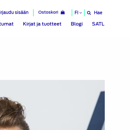
irjaudu sisään
Ostoskori
Hae
FI
Hae
sivustolta
tumat
Kirjat ja tuotteet
Blogi
SATL