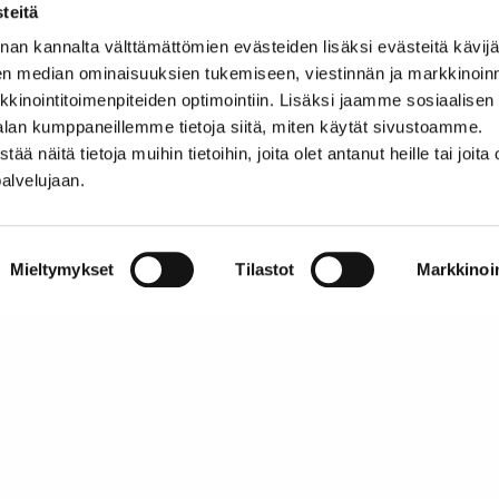
Automotive Aftersales Summit 2021
-tapahtumassa 
teitä
nan kannalta välttämättömien evästeiden lisäksi evästeitä käv
Lue haastattelu ja vastaa jälkimarkkinabarometrin kysymyksi
en median ominaisuuksien tukemiseen, viestinnän ja markkinoin
inointitoimenpiteiden optimointiin. Lisäksi jaamme sosiaalisen
Avainsanat:
autoalan jälkimarkkinointi
alan kumppaneillemme tietoja siitä, miten käytät sivustoamme.
näitä tietoja muihin tietoihin, joita olet antanut heille tai joita 
palvelujaan.
inabarometrin kysymyksiin
Autoalan vaikuttaji
Mieltymykset
Tilastot
Markkinoin
Tietoa SATL:sta