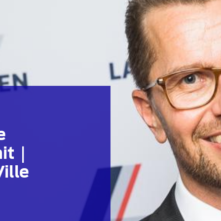
e
mit｜
ille