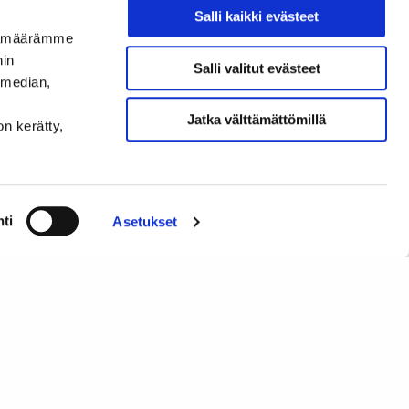
18.11.2021.
Salli kaikki evästeet
ijämäärämme
in!
nin
Salli valitut evästeet
 median,
Jaa:
Jatka välttämättömillä
on kerätty,
en somevinkit: Seuraa näitä medioita ja kanavia!
ti
Asetukset
Sisältö
Pikalinkit