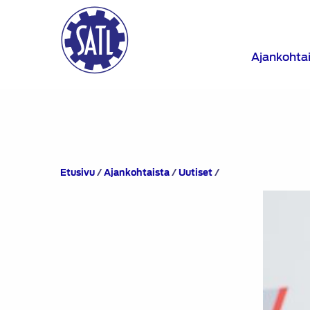
Ajankohta
SATL
Etusivu
/
Ajankohtaista
/
Uutiset
/
Automotive
Aftersales
Summit
｜
Haastattelussa
Ville
Raatikainen