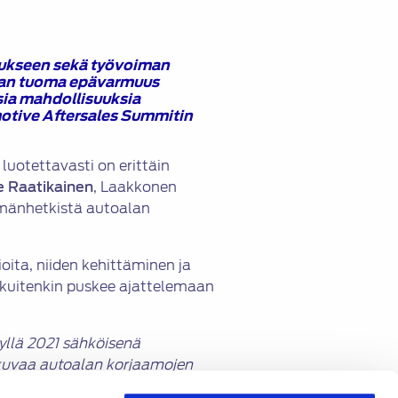
tukseen sekä työvoiman
mian tuoma epävarmuus
sia mahdollisuuksia
otive Aftersales Summitin
uotettavasti on erittäin
le Raatikainen
, Laakkonen
ämänhetkistä autoalan
ioita, niiden kehittäminen ja
 kuitenkin puskee ajattelemaan
syllä 2021 sähköisenä
 kuvaa autoalan korjaamojen
 tulokset julkaistaan
SATL