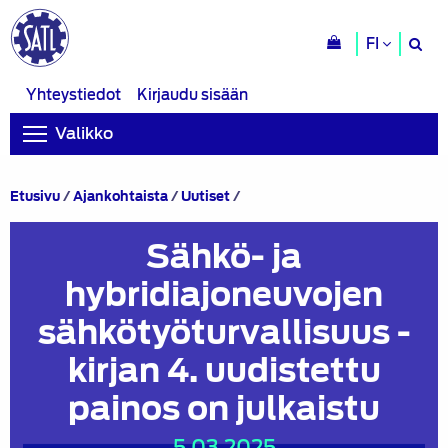
H
FI
si
Yhteystiedot
Kirjaudu sisään
Valikko
Sähkö-
Etusivu
/
Ajankohtaista
/
Uutiset
/
ja
hybridiajoneuvojen
Sähkö- ja
sähkötyöturvallisuus
-
hybridiajoneuvojen
kirjan
4.
sähkötyöturvallisuus -
uudistettu
painos
kirjan 4. uudistettu
on
julkaistu
painos on julkaistu
5.03.2025