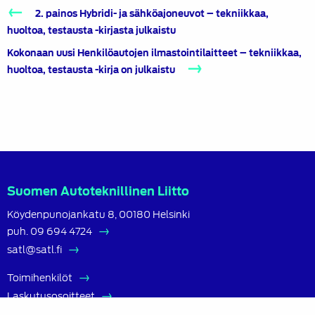
Artikkelien
2. painos Hybridi- ja sähköajoneuvot – tekniikkaa,
selaus
huoltoa, testausta -kirjasta julkaistu
Kokonaan uusi Henkilöautojen ilmastointilaitteet – tekniikkaa,
huoltoa, testausta -kirja on julkaistu
Suomen Autoteknillinen Liitto
Köydenpunojankatu 8, 00180 Helsinki
puh.
09 694 4724
satl@satl.fi
Toimihenkilöt
Laskutusosoitteet