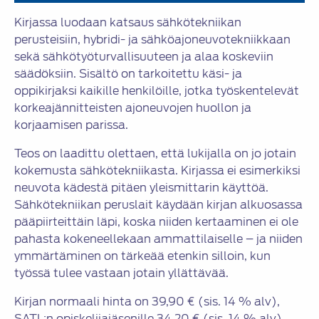
Kirjassa luodaan katsaus sähkötekniikan
perusteisiin, hybridi- ja sähköajoneuvotekniikkaan
sekä sähkötyöturvallisuuteen ja alaa koskeviin
säädöksiin. Sisältö on tarkoitettu käsi- ja
oppikirjaksi kaikille henkilöille, jotka työskentelevät
korkeajännitteisten ajoneuvojen huollon ja
korjaamisen parissa.
Teos on laadittu olettaen, että lukijalla on jo jotain
kokemusta sähkötekniikasta. Kirjassa ei esimerkiksi
neuvota kädestä pitäen yleismittarin käyttöä.
Sähkötekniikan peruslait käydään kirjan alkuosassa
pääpiirteittäin läpi, koska niiden kertaaminen ei ole
pahasta kokeneellekaan ammattilaiselle – ja niiden
ymmärtäminen on tärkeää etenkin silloin, kun
työssä tulee vastaan jotain yllättävää.
Kirjan normaali hinta on 39,90 € (sis. 14 % alv),
SATL:n opiskelijajäsenille 34,20 € (sis. 14 % alv).