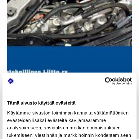
Tämä sivusto käyttää evästeitä
Käytämme sivuston toiminnan kannalta välttämättömien
SATL on julkaissut Vesa Linja-ahon kirjoittaman
evästeiden lisäksi evästeitä kävijämäärämme
Sähkö- ja hybridiajoneuvojen sähkötyöturvallisuus -
analysoimiseen, sosiaalisen median ominaisuuksien
kirjan 4. uudistetun painoksen.
tukemiseen, viestinnän ja markkinoinnin kohdentamiseen