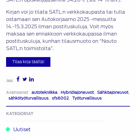
Kirjan voi jo tilata SATL:n verkkokaupasta tai tulla
ostamaan sen Autokorjaamo 2025 -messuilta
14.-15.3.2025 ilman postituskuluja. Voit myös
maksaa sen ennakkoon verkkokaupassa ilman
postituskuluja, kunhan tilausmuoto on “Nouto
SATL:n toimistolta”.
Tilaa kirja täältä!
Jaa:
Avainsanat:
autotekniikka
,
Hybridiajoneuvot
,
Sähköajoneuvot
,
sähkötyöturvallisuus
,
sfs6002
,
Työturvallisuus
KATEGORIAT
Uutiset