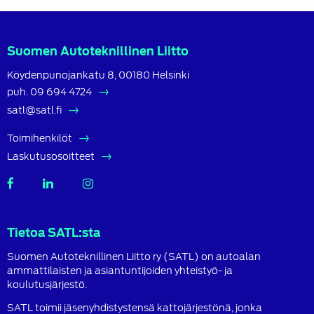
Suomen Autoteknillinen Liitto
Köydenpunojankatu 8, 00180 Helsinki
puh.
09 694 4724
satl@satl.fi
Toimihenkilöt
Laskutusosoitteet
SATL
SATL
SATL
Facebook
LinkedIn
Instagram
Tietoa SATL:sta
Suomen Autoteknillinen Liitto ry (SATL) on autoalan
ammattilaisten ja asiantuntijoiden yhteistyö- ja
koulutusjärjestö.
SATL toimii jäsenyhdistystensä kattojärjestönä, jonka