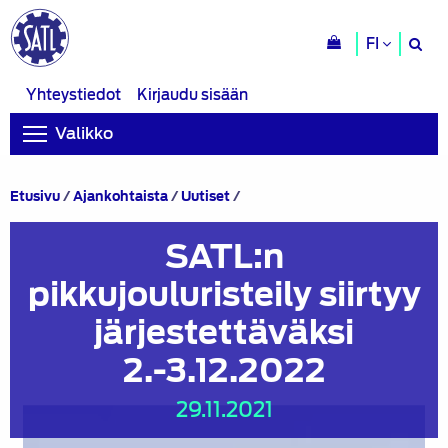
H
FI
si
Yhteystiedot
Kirjaudu sisään
Valikko
SATL:n
Etusivu
/
Ajankohtaista
/
Uutiset
/
pikkujouluristeily
siirtyy
SATL:n
järjestettäväksi
2.-3.12.2022
pikkujouluristeily siirtyy
järjestettäväksi
2.-3.12.2022
29.11.2021