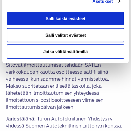
Asetukset
Lisäohjelmat ja luennoitsijat selviävät ensi
vuonna, voit ehdottaa aiheita/luennoitsijoita.
Salli kaikki evästeet
Ideat voi toimittaa osoitteeseen satl@satl.fi
Ilmoittautumiset ja maksaminen
Salli valitut evästeet
Viimeinen ilmoittautumispäivä ilmoitetaan
Jatka välttämättömillä
myöhemmin.
Sitovat ilmoittautumiset tehdään SATL:n
verkkokaupan kautta osoitteessa satl.fi siinä
vaiheessa, kun saamme hinnat varmistettua.
Maksu suoritetaan erillisellä laskulla, joka
lähetetään ilmoittautumisen yhteydessä
ilmoitettuun s-postiosoitteeseen viimeisen
ilmoittautumispäivän jälkeen.
Järjestäjänä:
Turun Autoteknillinen Yhdistys ry
yhdessä Suomen Autoteknillinen Liitto ry:n kanssa.