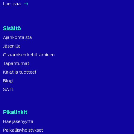
Lue lisää
Sisältö
Ajankohtaista
Jäsenille
Osaamisen kehittäminen
Tapahtumat
Kirjat ja tuotteet
Blogi
SATL
Pikalinkit
Hae jäsenyyttä
Paikallisyhdistykset