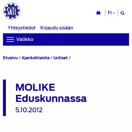
H
FI
si
Yhteystiedot
Kirjaudu sisään
Valikko
MOLIKE
Etusivu
/
Ajankohtaista
/
Uutiset
/
Eduskunnassa
MOLIKE
Eduskunnassa
5.10.2012