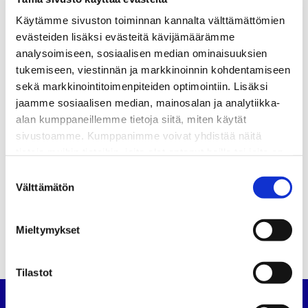
”
Käytämme sivuston toiminnan kannalta välttämättömien
evästeiden lisäksi evästeitä kävijämäärämme
Jaa:
analysoimiseen, sosiaalisen median ominaisuuksien
tukemiseen, viestinnän ja markkinoinnin kohdentamiseen
sekä markkinointitoimenpiteiden optimointiin. Lisäksi
KATEGORIAT
jaamme sosiaalisen median, mainosalan ja analytiikka-
alan kumppaneillemme tietoja siitä, miten käytät
Uutiset
sivustoamme. Kumppanimme voivat yhdistää näitä
Artikkelien
tietoja muihin tietoihin, joita olet antanut heille tai joita on
Autoalan Koulutuskeskus Oy:n toimitusjohtaja vaihtuu
selaus
kerätty, kun olet käyttänyt heidän palvelujaan.
Suostumuksen
Sähkö- ja hybridiajoneuvojen sähkötyöturvallisuuteen on
Välttämätön
valinta
ilmestynyt uusi kirja
Mieltymykset
Tilastot