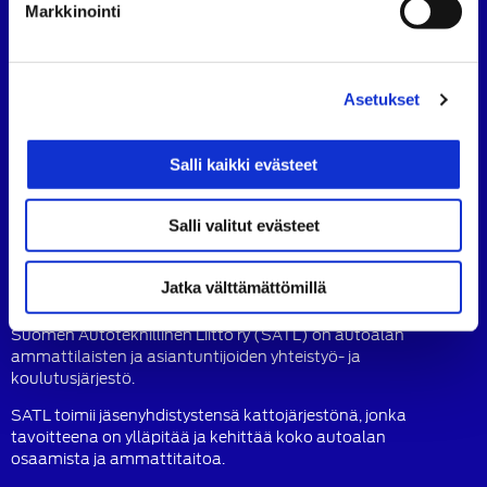
Markkinointi
Suomen Autoteknillinen Liitto
Köydenpunojankatu 8, 00180 Helsinki
puh.
09 694 4724
Asetukset
satl@satl.fi
Toimihenkilöt
Salli kaikki evästeet
Laskutusosoitteet
SATL
SATL
SATL
Salli valitut evästeet
Facebook
LinkedIn
Instagram
Jatka välttämättömillä
Tietoa SATL:sta
Suomen Autoteknillinen Liitto ry (SATL) on autoalan
ammattilaisten ja asiantuntijoiden yhteistyö- ja
koulutusjärjestö.
SATL toimii jäsenyhdistystensä kattojärjestönä, jonka
tavoitteena on ylläpitää ja kehittää koko autoalan
osaamista ja ammattitaitoa.