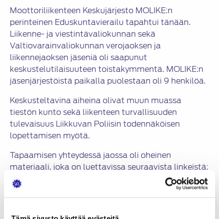
Moottoriliikenteen Keskujärjesto MOLIKE:n
perinteinen Eduskuntavierailu tapahtui tänään.
Liikenne- ja viestintävaliokunnan sekä
Valtiovarainvaliokunnan verojaoksen ja
liikennejaoksen jäseniä oli saapunut
keskustelutilaisuuteen toistakymmentä. MOLIKE:n
jäsenjärjestöistä paikalla puolestaan oli 9 henkilöä.
Keskusteltavina aiheina olivat muun muassa
tiestön kunto sekä liikenteen turvallisuuden
tulevaisuus Liikkuvan Poliisin todennäköisen
lopettamisen myötä.
Tapaamisen yhteydessä jaossa oli oheinen
materiaali, joka on luettavissa seuraavista linkeistä:
Moottoriliikenteen_Keskusjarjesto_ry_05102012.pdf
Molike_05102012_kuvat.pdf
Tämä sivusto käyttää evästeitä