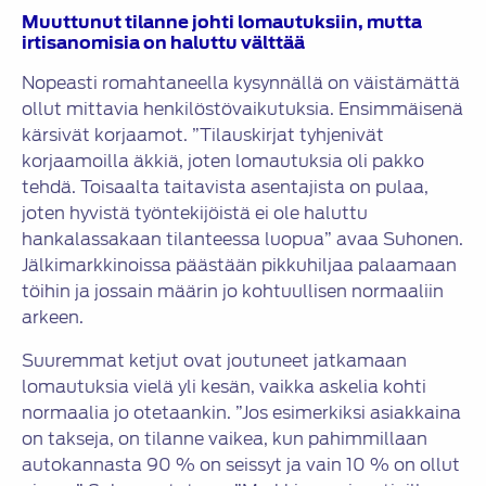
Muuttunut tilanne johti lomautuksiin, mutta
irtisanomisia on haluttu välttää
Nopeasti romahtaneella kysynnällä on väistämättä
ollut mittavia henkilöstövaikutuksia. Ensimmäisenä
kärsivät korjaamot. ”Tilauskirjat tyhjenivät
korjaamoilla äkkiä, joten lomautuksia oli pakko
tehdä. Toisaalta taitavista asentajista on pulaa,
joten hyvistä työntekijöistä ei ole haluttu
hankalassakaan tilanteessa luopua” avaa Suhonen.
Jälkimarkkinoissa päästään pikkuhiljaa palaamaan
töihin ja jossain määrin jo kohtuullisen normaaliin
arkeen.
Suuremmat ketjut ovat joutuneet jatkamaan
lomautuksia vielä yli kesän, vaikka askelia kohti
normaalia jo otetaankin. ”Jos esimerkiksi asiakkaina
on takseja, on tilanne vaikea, kun pahimmillaan
autokannasta 90 % on seissyt ja vain 10 % on ollut