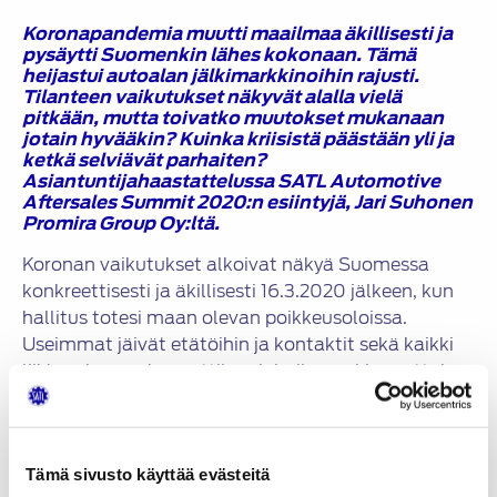
Koronapandemia muutti maailmaa äkillisesti ja
pysäytti Suomenkin lähes kokonaan. Tämä
heijastui autoalan jälkimarkkinoihin rajusti.
Tilanteen vaikutukset näkyvät alalla vielä
pitkään, mutta toivatko muutokset mukanaan
jotain hyvääkin? Kuinka kriisistä päästään yli ja
ketkä selviävät parhaiten?
Asiantuntijahaastattelussa
SATL Automotive
Aftersales Summit 2020
:n esiintyjä, Jari Suhonen
Promira Group Oy
:ltä.
Koronan vaikutukset alkoivat näkyä Suomessa
konkreettisesti ja äkillisesti 16.3.2020 jälkeen, kun
hallitus totesi maan olevan poikkeusoloissa.
Useimmat jäivät etätöihin ja kontaktit sekä kaikki
liikkuminen vähennettiin minimiin – arki muuttui.
Muutos heijastui vahvasti myös autoalaan. ”Tilanne
oli shokki myös kuluttajille. Kaikki liike loppui kuin
seinään. Ihmiset jäivät yhtäkkiä kotiin – ei ajettu
Tämä sivusto käyttää evästeitä
autoilla eikä julkisilla kulkuneuvoilla. Ajosuoritteet