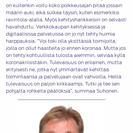
on kuitenkin voitu koko poikkeusajan pitää jossain
määrin auki, eikä sulkea täysin, kuten esimerkiksi
ravintola-alalla. Myös kehityshankkeisiin on selvästi
havahduttu. Verkkokaupan kehityksessä ja
digitaalisissa palveluissa on jo nyt tehty huimia
harppauksia. ”Voi toki olla yksittäisiä toimijoita,
joilla on ollut haasteita jo ennen koronaa. Mutta jos
on tehty kohtuullista tulosta aiemmin, selviää kyllä
koronakriisistäkin. Tulevaisuus on erilainen, mutta
erityisesti ne, jotka nyt ymmärtävät kehittää
toimintaansa ja palvelujaan ovat vahvoilla. Heillä
tulevaisuus on paljon kirkkaampi. Tutki ja tee sen
pohjalta rohkeita päätöksiä”, summaa Suhonen.