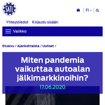
H
FI
si
Yhteystiedot
Kirjaudu sisään
Valikko
Miten
Etusivu
/
Ajankohtaista
/
Uutiset
/
pandemia
vaikuttaa
Miten pandemia
autoalan
jälkimarkkinoihin?
vaikuttaa autoalan
jälkimarkkinoihin?
17.06.2020