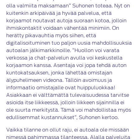
olla valmiita maksamaan” Suhonen toteaa. Nyt on
kuitenkin arkipäivää ja hyvää palvelua, että
korjaamot noutavat autoja suoraan kotoa, jolloin
ihmiskontaktit voidaan vähentää minimiin. On
herätty pikavauhtia myös siihen, että
digitalisoituminen tuo paljon uusia mahdollisuuksia
autoalan jälkimarkkinoille. ”Huollon voi varata
verkossa ja chat-palvelun avulla voi keskustella
korjaamon kanssa. Asentaja voi jopa tehdä auton
kuntokatsauksen, jonka lähettää omistajan
älypuhelimeen videona. Tällöin avoimuus ja
informaatio omistajalle ovat huippuluokkaa!
Asiakkaan ei välttämättä tulevaisuudessa tarvitse
asioida itse liikkeessä, jolloin liikkeen sijainnilla ei
ole suurta merkitystä. Tämä voi mahdollistaa myös
edullisemmat kustannukset”, Suhonen kertoo.
Vaikka tilanne on ollut raju, ei autoala ole missään
nimessä pahimmassa tilanteessa. Alalla palveluita