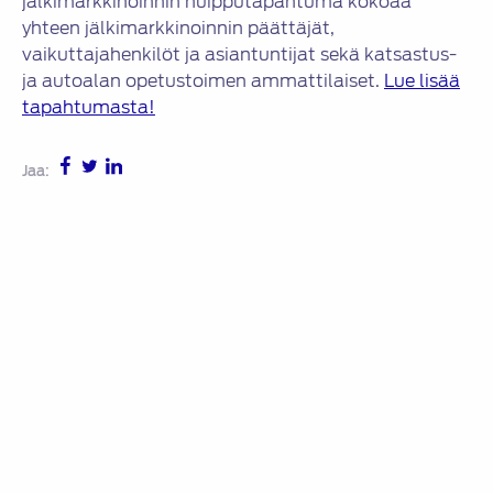
jälkimarkkinoinnin huipputapahtuma kokoaa
yhteen jälkimarkkinoinnin päättäjät,
vaikuttajahenkilöt ja asiantuntijat sekä katsastus-
ja autoalan opetustoimen ammattilaiset.
Lue lisää
tapahtumasta!
Jaa:
Avainsanat:
autoalan jälkimarkkinointi
,
autokorjaamot
,
automyynti
,
korona
,
pandemia
,
poikkeusaika
KATEGORIAT
Uutiset
Artikkelien
Autokorjaamo 2020 -messut järjestetään 27.-28.11.2020,
selaus
kävijärekisteröinti on jo auennut
Osallistu kuvakisaan Instagramissa! ARVONTA ON
PÄÄTTYNYT.