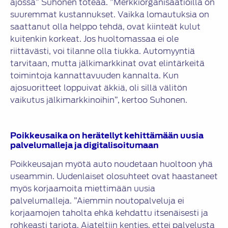
ajossa” Suhonen toteaa. ”Merkkiorganisaatioilla on
suuremmat kustannukset. Vaikka lomautuksia on
saattanut olla helppo tehdä, ovat kiinteät kulut
kuitenkin korkeat. Jos huoltomassaa ei ole
riittävästi, voi tilanne olla tiukka. Automyyntiä
tarvitaan, mutta jälkimarkkinat ovat elintärkeitä
toimintoja kannattavuuden kannalta. Kun
ajosuoritteet loppuivat äkkiä, oli sillä välitön
vaikutus jälkimarkkinoihin”, kertoo Suhonen.
Poikkeusaika on herätellyt kehittämään uusia
palvelumalleja ja digitalisoitumaan
Poikkeusajan myötä auto noudetaan huoltoon yhä
useammin. Uudenlaiset olosuhteet ovat haastaneet
myös korjaamoita miettimään uusia
palvelumalleja. ”Aiemmin noutopalveluja ei
korjaamojen taholta ehkä kehdattu itsenäisesti ja
rohkeasti tarjota. Ajateltiin kenties, ettei palvelusta