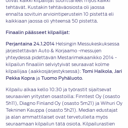
olivat kaikki kilpailijat suorittaneet myös kaikki
tehtävät. Kustakin tehtäväosiosta oli jaossa
ennalta sovituin arviointiperustein 10 pistettä eli
kaikkiaan jaossa oli yhteensä 50 pistettä.
Finaalin päässeet kilpailijat:
Perjantaina 24.1.2014
Helsingin Messukeskuksessa
järjestettävän Auto & Korjaamo -messujen
yhteydessä pidettävän Mestarimekaanikko 2014 -
kilpailun finaaliin selviytyivät seuraavat kolme
kilpailijaa (aakkosjärjestyksessä):
Tomi Halkola
,
Jari
Pekka Kopra
ja
Tuomo Pyhäluoto
.
Kilpailu alkaa kello 10:30 ja työrastit sijaitsevat
seuraavien yritysten osastoilla: Finntest Oy (osasto
5h11), Diagno Finland Oy (osasto 5m21) ja Wihuri Oy
Tekninen Kauppa (osasto 5h21). Median edustajat
ja alan ammattilaiset ovat tervetulleita myös
seuraamaan kilpailun tätä osiota. Kilpailurastien