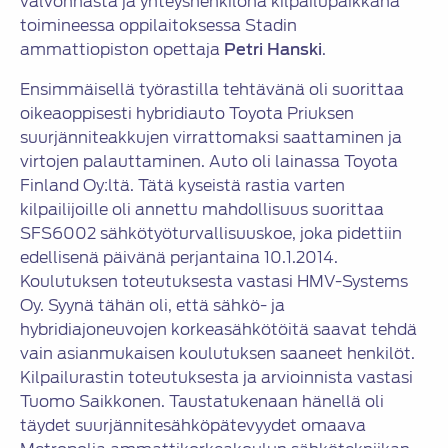
valvonnasta ja yhteyshenkilönä kilpailupaikkana
toimineessa oppilaitoksessa Stadin
ammattiopiston opettaja
Petri Hanski
.
Ensimmäisellä työrastilla tehtävänä oli suorittaa
oikeaoppisesti hybridiauto Toyota Priuksen
suurjänniteakkujen virrattomaksi saattaminen ja
virtojen palauttaminen. Auto oli lainassa Toyota
Finland Oy:ltä. Tätä kyseistä rastia varten
kilpailijoille oli annettu mahdollisuus suorittaa
SFS6002 sähkötyöturvallisuuskoe, joka pidettiin
edellisenä päivänä perjantaina 10.1.2014.
Koulutuksen toteutuksesta vastasi HMV-Systems
Oy. Syynä tähän oli, että sähkö- ja
hybridiajoneuvojen korkeasähkötöitä saavat tehdä
vain asianmukaisen koulutuksen saaneet henkilöt.
Kilpailurastin toteutuksesta ja arvioinnista vastasi
Tuomo Saikkonen. Taustatukenaan hänellä oli
täydet suurjännitesähköpätevyydet omaava