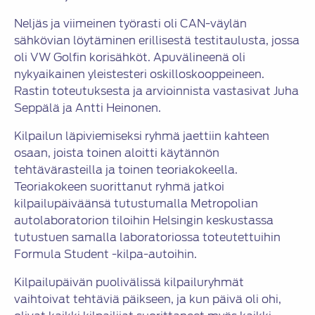
Neljäs ja viimeinen työrasti oli CAN-väylän
sähkövian löytäminen erillisestä testitaulusta, jossa
oli VW Golfin korisähköt. Apuvälineenä oli
nykyaikainen yleistesteri oskilloskooppeineen.
Rastin toteutuksesta ja arvioinnista vastasivat Juha
Seppälä ja Antti Heinonen.
Kilpailun läpiviemiseksi ryhmä jaettiin kahteen
osaan, joista toinen aloitti käytännön
tehtävärasteilla ja toinen teoriakokeella.
Teoriakokeen suorittanut ryhmä jatkoi
kilpailupäiväänsä tutustumalla Metropolian
autolaboratorion tiloihin Helsingin keskustassa
tutustuen samalla laboratoriossa toteutettuihin
Formula Student -kilpa-autoihin.
Kilpailupäivän puolivälissä kilpailuryhmät
vaihtoivat tehtäviä päikseen, ja kun päivä oli ohi,