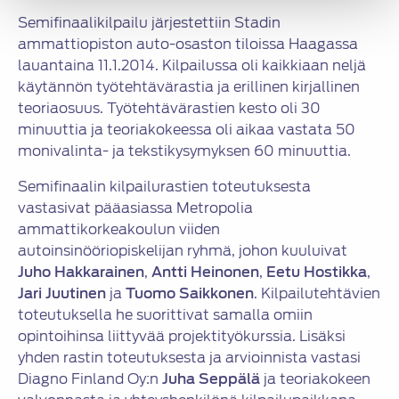
Semifinaalikilpailu järjestettiin Stadin
ammattiopiston auto-osaston tiloissa Haagassa
lauantaina 11.1.2014. Kilpailussa oli kaikkiaan neljä
käytännön työtehtävärastia ja erillinen kirjallinen
teoriaosuus. Työtehtävärastien kesto oli 30
minuuttia ja teoriakokeessa oli aikaa vastata 50
monivalinta- ja tekstikysymyksen 60 minuuttia.
Semifinaalin kilpailurastien toteutuksesta
vastasivat pääasiassa Metropolia
ammattikorkeakoulun viiden
autoinsinööriopiskelijan ryhmä, johon kuuluivat
Juho Hakkarainen
,
Antti Heinonen
,
Eetu Hostikka
,
Jari Juutinen
ja
Tuomo Saikkonen
. Kilpailutehtävien
toteutuksella he suorittivat samalla omiin
opintoihinsa liittyvää projektityökurssia. Lisäksi
yhden rastin toteutuksesta ja arvioinnista vastasi
Diagno Finland Oy:n
Juha Seppälä
ja teoriakokeen