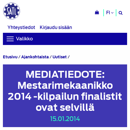
H
FI
si
Yhteystiedot
Kirjaudu sisään
Valikko
MEDIATIEDOTE:
Etusivu
/
Ajankohtaista
/
Uutiset
/
Mestarimekaanikko
2014
MEDIATIEDOTE:
-
kilpailun
Mestarimekaanikko
finalistit
ovat
2014 -kilpailun finalistit
selvillä
ovat selvillä
15.01.2014