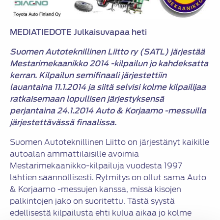
MEDIATIEDOTE Julkaisuvapaa heti
Suomen Autoteknillinen Liitto ry (SATL) järjestää
Mestarimekaanikko 2014 -kilpailun jo kahdeksatta
kerran. Kilpailun semifinaali järjestettiin
lauantaina 11.1.2014 ja siitä selvisi kolme kilpailijaa
ratkaisemaan lopullisen järjestyksensä
perjantaina 24.1.2014 Auto & Korjaamo -messuilla
järjestettävässä finaalissa.
Suomen Autoteknillinen Liitto on järjestänyt kaikille
autoalan ammattilaisille avoimia
Mestarimekaanikko-kilpailuja vuodesta 1997
lähtien säännöllisesti. Rytmitys on ollut sama Auto
& Korjaamo -messujen kanssa, missä kisojen
palkintojen jako on suoritettu. Tästä syystä
edellisestä kilpailusta ehti kulua aikaa jo kolme