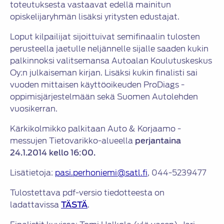
toteutuksesta vastaavat edellä mainitun
opiskelijaryhmän lisäksi yritysten edustajat.
Loput kilpailijat sijoittuivat semifinaalin tulosten
perusteella jaetulle neljännelle sijalle saaden kukin
palkinnoksi valitsemansa Autoalan Koulutuskeskus
Oy:n julkaiseman kirjan. Lisäksi kukin finalisti sai
vuoden mittaisen käyttöoikeuden ProDiags -
oppimisjärjestelmään sekä Suomen Autolehden
vuosikerran.
Kärkikolmikko palkitaan Auto & Korjaamo -
messujen Tietovarikko-alueella
perjantaina
24.1.2014 kello 16:00.
Lisätietoja:
pasi.perhoniemi@satl.fi
, 044-5239477
Tulostettava pdf-versio tiedotteesta on
ladattavissa
TÄSTÄ
.