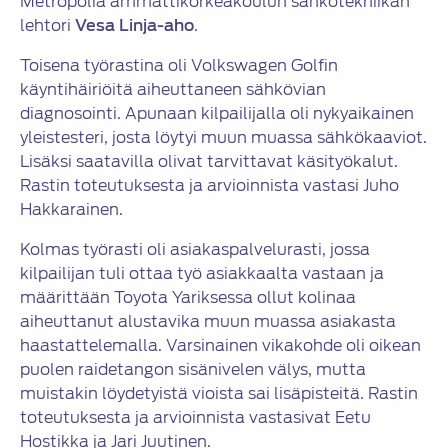
Metropolia ammattikorkeakoulun sähkötekniikan
lehtori
Vesa Linja-aho
.
Toisena työrastina oli Volkswagen Golfin
käyntihäiriöitä aiheuttaneen sähkövian
diagnosointi. Apunaan kilpailijalla oli nykyaikainen
yleistesteri, josta löytyi muun muassa sähkökaaviot.
Lisäksi saatavilla olivat tarvittavat käsityökalut.
Rastin toteutuksesta ja arvioinnista vastasi Juho
Hakkarainen.
Kolmas työrasti oli asiakaspalvelurasti, jossa
kilpailijan tuli ottaa työ asiakkaalta vastaan ja
määrittään Toyota Yariksessa ollut kolinaa
aiheuttanut alustavika muun muassa asiakasta
haastattelemalla. Varsinainen vikakohde oli oikean
puolen raidetangon sisänivelen välys, mutta
muistakin löydetyistä vioista sai lisäpisteitä. Rastin
toteutuksesta ja arvioinnista vastasivat Eetu
Hostikka ja Jari Juutinen.