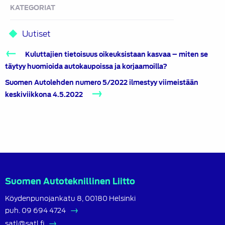
KATEGORIAT
Uutiset
Artikkelien
Kuluttajien tietoisuus oikeuksistaan kasvaa – miten se
selaus
täytyy huomioida autokaupoissa ja korjaamoilla?
Suomen Autolehden numero 5/2022 ilmestyy viimeistään
keskiviikkona 4.5.2022
Suomen Autoteknillinen Liitto
Köydenpunojankatu 8, 00180 Helsinki
puh.
09 694 4724
satl@satl.fi