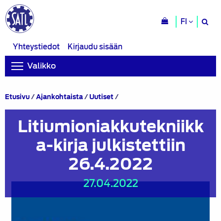
H
FI
si
Yhteystiedot
Kirjaudu sisään
Valikko
Litiumioniakkutekniikka-
Etusivu
/
Ajankohtaista
/
Uutiset
/
kirja
julkistettiin
Litiumioniakkutekniikk
26.4.2022
a-kirja julkistettiin
26.4.2022
27.04.2022