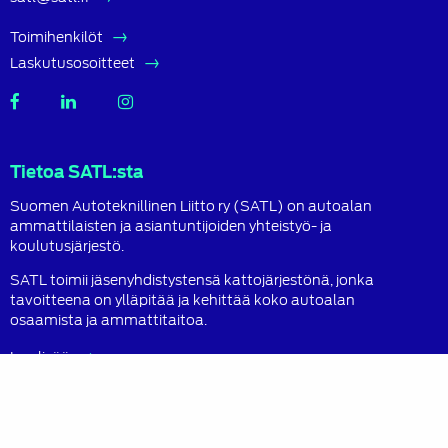
Toimihenkilöt
Laskutusosoitteet
SATL
SATL
SATL
Facebook
LinkedIn
Instagram
Tietoa SATL:sta
Suomen Autoteknillinen Liitto ry (SATL) on autoalan
ammattilaisten ja asiantuntijoiden yhteistyö- ja
koulutusjärjestö.
SATL toimii jäsenyhdistystensä kattojärjestönä, jonka
tavoitteena on ylläpitää ja kehittää koko autoalan
osaamista ja ammattitaitoa.
Lue lisää
Sisältö