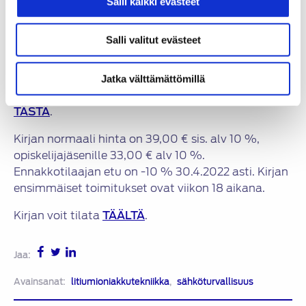
julkaistu suomenkielellä.
Kirjan sisältö sopii hyvin
Salli kaikki evästeet
kaikille aihepiiristä kiinnostuneille sekä erityisesti
kouluttautumiskäyttöön henkilöille, jotka toimivat
Salli valitut evästeet
sähköisellä voimansiirrolla varustettujen
ajoneuvojen huolto-, korjaus- ja myyntitehtävissä
.
Jatka välttämättömillä
Julkistamistilaisuuden tallenne on katsottavissa
TÄSTÄ
.
Kirjan normaali hinta on 39,00 € sis. alv 10 %,
opiskelijajäsenille 33,00 € alv 10 %.
Ennakkotilaajan etu on -10 % 30.4.2022 asti. Kirjan
ensimmäiset toimitukset ovat viikon 18 aikana.
Kirjan voit tilata
TÄÄLTÄ
.
Jaa:
Avainsanat:
litiumioniakkutekniikka
,
sähköturvallisuus