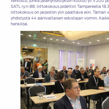
verkosto, jonka jäsenyhdistyksiin kuuluu yli 5 200 j
SATL ry:n 88. liittokokous pidettiin Tampereella 18.
liittokokous on järjestön ylin päättävä elin. Tämän
yhdistystä 44 äänivaltaisen edustajan voimin. Kaik
henkilöä.