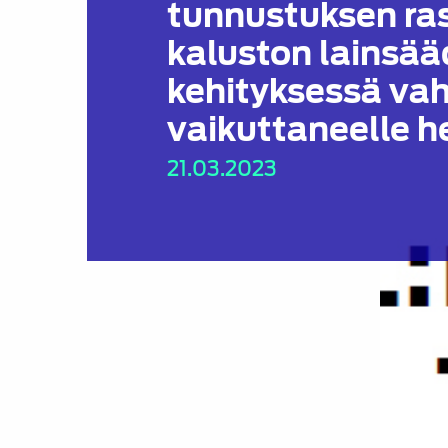
tunnustuksen ra
kaluston lainsä
kehityksessä vah
vaikuttaneelle he
21.03.2023