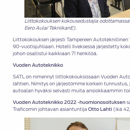
Liittokokouksen kokousedustajia odottamassa
Eero Aula
/
TekniikanE).
Liittokokouksen järjesti Tampereen Autoteknillinen Y
90-vuotisjuhliaan. Hotelli Ilveksessä järjestetty koko
johon osallistui kaikkiaan 71 henkilöä.
Vuoden Autoteknikko
SATL on nimennyt liittokokouksissaan Vuoden Aut
lähtien. Nimitys on järjestömme korkein tunnustus
autoalan hyväksi selvästi muita ansiokkaammin toim
Vuoden Autoteknikko 2022 -huomionosoituksen
sa
Traficomin johtavan asiantuntija
Otto Lahti
(ikä 42