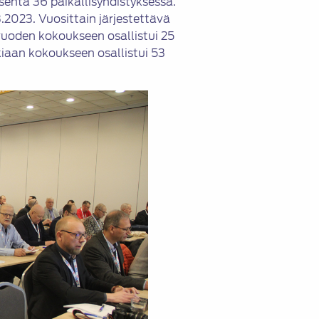
äsentä 36 paikallisyhdistyksessä.
3.2023. Vuosittain järjestettävä
 vuoden kokoukseen osallistui 25
kiaan kokoukseen osallistui 53