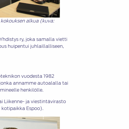
 kokouksen alkua (kuva:
hdistys ry, joka samalla vietti
us huipentui juhlaillalliseen,
oteknikon vuodesta 1982
, jonka annamme autoalalla tai
ineelle henkilölle.
i Liikenne- ja viestintävirasto
, kotipaikka Espoo).