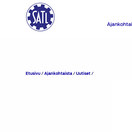
Ajankohta
Suomen
Etusivu
/
Ajankohtaista
/
Uutiset
/
Autoteknillinen
Liitto
myönsi
tunnustuksen
raskaan
kaluston
lainsäädännön
kehityksessä
vahvasti
vaikuttaneelle