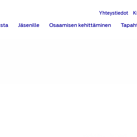
Yhteystiedot
K
ista
Jäsenille
Osaamisen kehittäminen
Tapah