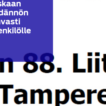
skaan
ädännön
vasti
nkilölle