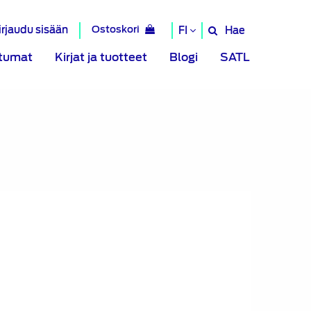
irjaudu sisään
Ostoskori
Hae
FI
Hae
sivustolta
tumat
Kirjat ja tuotteet
Blogi
SATL