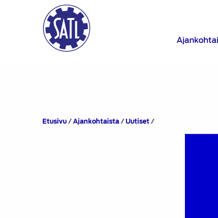
Ajankohta
Jäsenetutarjoukset
Etusivu
/
Ajankohtaista
/
Uutiset
/
HMV-
Sysytemsiltä