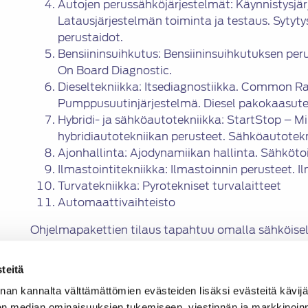
Autojen perussähköjärjestelmät: Käynnistysjär
Latausjärjestelmän toiminta ja testaus. Sytyty
perustaidot.
Bensiininsuihkutus: Bensiininsuihkutuksen peru
On Board Diagnostic.
Dieseltekniikka: Itsediagnostiikka. Common Rai
Pumppusuutinjärjestelmä. Diesel pakokaasute
Hybridi- ja sähköautotekniikka: StartStop – Mi
hybridiautotekniikan perusteet. Sähköautotekn
Ajonhallinta: Ajodynamiikan hallinta. Sähkötoi
Ilmastointitekniikka: Ilmastoinnin perusteet. 
Turvatekniikka: Pyrotekniset turvalaitteet
Automaattivaihteisto
Ohjelmapakettien tilaus tapahtuu omalla sähköisel
pääsee SATL:n extranetistä löytyvän ”Prodiags-tilau
Kirjautuminen extranettiin tapahtuu osoitteessa
htt
teitä
jäsenen henkilökohtaisella tunnuksella ja salasanal
nan kannalta välttämättömien evästeiden lisäksi evästeitä käv
sähköisen Suomen Autolehden näköisversiota käyt
en median ominaisuuksien tukemiseen, viestinnän ja markkinoin