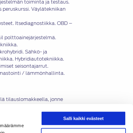
jestelmän toiminta ja testaus.
s peruskurssi. Väylätekniikan
steet. Itsediagnostiikka. OBD –
l polttoainejärjestelmä.
kniikka.
krohybridi. Sähkö- ja
iikka. Hybridiautotekniikka.
miset seisontajarrut.
Ilmastointi / lämmönhallinta.
lä tilauslomakkeella, jonne
s” -linkin kautta.
p://satl.ankkuri.info/login/
Salli kaikki evästeet
la samalla tavalla kuin
ijämäärämme
täessä.
nin