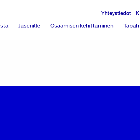
Yhteystiedot
K
ista
Jäsenille
Osaamisen kehittäminen
Tapah