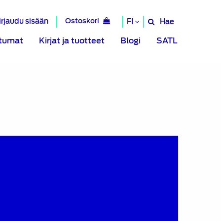
irjaudu sisään
Ostoskori
Hae
FI
Hae
sivustolta
tumat
Kirjat ja tuotteet
Blogi
SATL