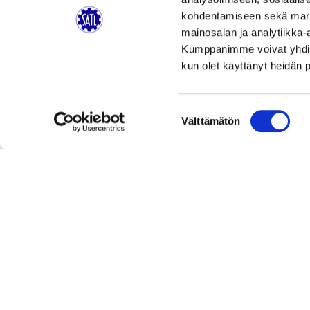
kohdentamiseen sekä markk
mainosalan ja analytiikka-
Kumppanimme voivat yhdistää 
kun olet käyttänyt heidän 
Suostumuksen
Välttämätön
valinta