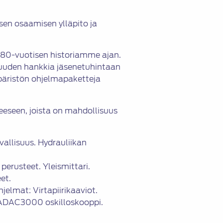
en osaamisen ylläpito ja
80-vuotisen historiamme ajan.
suuden hankkia jäsenetuhintaan
äristön ohjelmapaketteja
eeseen, joista on mahdollisuus
allisuus. Hydrauliikan
erusteet. Yleismittari.
et.
jelmat: Virtapiirikaaviot.
. ADAC3000 oskilloskooppi.