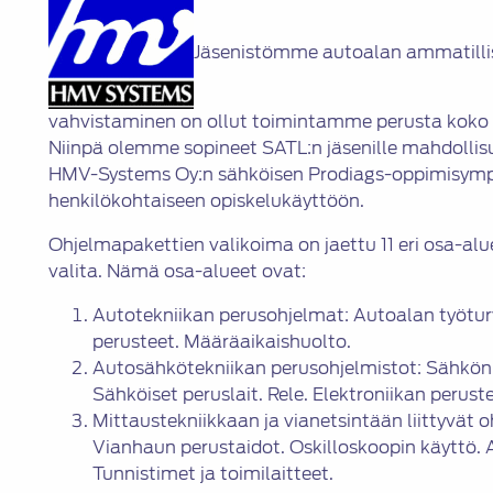
Jäsenistömme autoalan ammatillis
vahvistaminen on ollut toimintamme perusta koko 
Niinpä olemme sopineet SATL:n jäsenille mahdolli
HMV-Systems Oy:n sähköisen Prodiags-oppimisymp
henkilökohtaiseen opiskelukäyttöön.
Ohjelmapakettien valikoima on jaettu 11 eri osa-alu
valita. Nämä osa-alueet ovat:
Autotekniikan perusohjelmat: Autoalan työturv
perusteet. Määräaikaishuolto.
Autosähkötekniikan perusohjelmistot: Sähkön p
Sähköiset peruslait. Rele. Elektroniikan peruste
Mittaustekniikkaan ja vianetsintään liittyvät oh
Vianhaun perustaidot. Oskilloskoopin käyttö
Tunnistimet ja toimilaitteet.