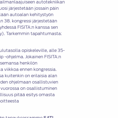
ailmanlaajuiseen autotekniikan
uosi järjestetään jossain päin
lään autoalan kehitystyön
n 38. kongressi järjestetään
 yhdessä FISITA:n kanssa sen
ty). Tarkemmin tapahtumasta:
utasolla opiskeleville, alle 35-
hip -ohjelma. Jokainen FISITA:n
itsemansa henkilön
a viikkoa ennen kongressia.
kuitenkin on erilaisia alan
uiden ohjelmaan osallistuvien
n vuorossa on osallistuminen
llisuus pitää esitys omasta
soitteesta
eidän tapauksessamme
SATL,