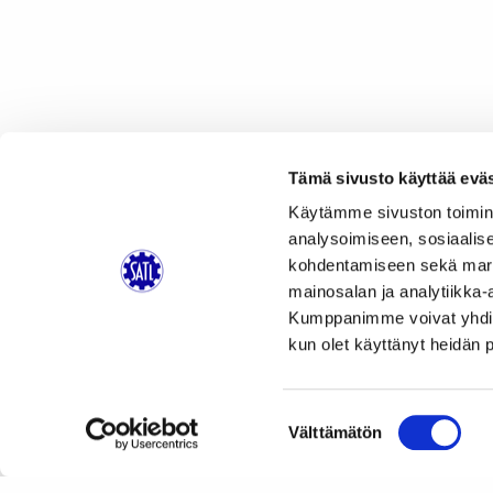
Tämä sivusto käyttää eväs
Käytämme sivuston toimin
analysoimiseen, sosiaalis
kohdentamiseen sekä markk
mainosalan ja analytiikka-
Kumppanimme voivat yhdistää 
kun olet käyttänyt heidän 
Suostumuksen
Välttämätön
valinta