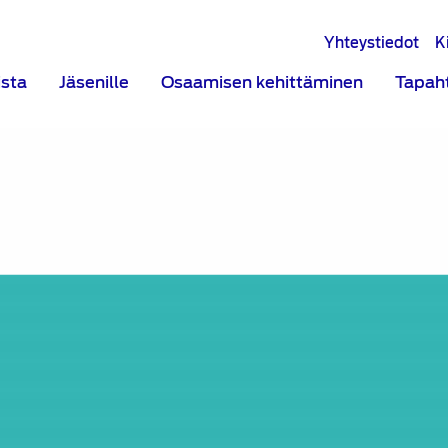
Yhteystiedot
K
ista
Jäsenille
Osaamisen kehittäminen
Tapah
in