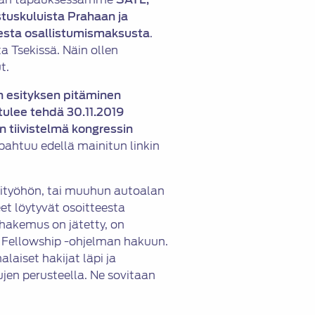
tuskuluista Prahaan ja
sesta osallistumismaksusta
.
 Tsekissä. Näin ollen
t.
n esityksen pitäminen
 tulee tehdä
30.11.2019
 tiivistelmä kongressin
pahtuu edellä mainitun linkin
lomityöhön, tai muuhun autoalan
et löytyvät osoitteesta
 hakemus on jätetty, on
g Fellowship -ohjelman hakuun.
aiset hakijat läpi ja
ujen perusteella. Ne sovitaan