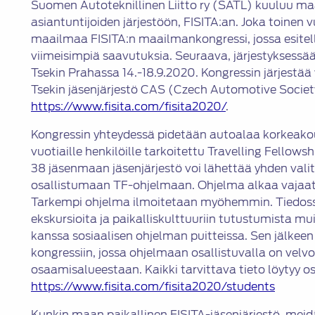
Suomen Autoteknillinen Liitto ry (SATL) kuuluu ma
asiantuntijoiden järjestöön, FISITA:an. Joka toinen v
maailmaa FISITA:n maailmankongressi, jossa esitel
viimeisimpiä saavutuksia. Seuraava, järjestyksessää
Tsekin Prahassa 14.-18.9.2020. Kongressin järjestää
Tsekin jäsenjärjestö CAS (Czech Automotive Socie
https://
www.fisita.com/fisita2020/
.
Kongressin yhteydessä pidetään autoalaa korkeakoul
vuotiaille henkilöille tarkoitettu Travelling Fellows
38 jäsenmaan jäsenjärjestö voi lähettää yhden val
osallistumaan TF-ohjelmaan. Ohjelma alkaa vajaat
Tarkempi ohjelma ilmoitetaan myöhemmin. Tiedossa 
ekskursioita ja paikalliskulttuuriin tutustumista m
kanssa sosiaalisen ohjelman puitteissa. Sen jälkee
kongressiin, jossa ohjelmaan osallistuvalla on velvo
osaamisalueestaan. Kaikki tarvittava tieto löytyy o
https
://www.fisita.com/fisita2020/students
Kunkin maan paikallinen FISITA-jäsenjärjestö, m