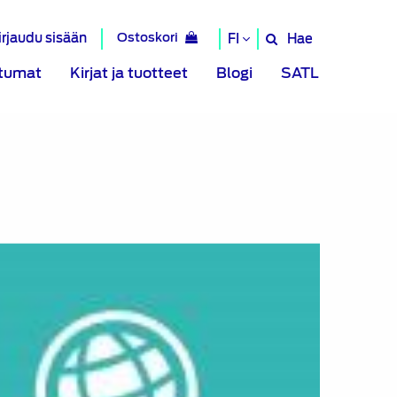
irjaudu sisään
Ostoskori
Hae
FI
Hae
sivustolta
tumat
Kirjat ja tuotteet
Blogi
SATL