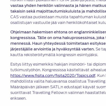
vastaa yhden henkilön valinnasta ja hänen matkus
takaisin sekä majoittautumiskuluista ja mahdolli
CAS vastaa puolestaan muista tapahtuman kuluista
osallistujan vastuulle jää vain henkilökohtaiset kulu
Ohjelmaan hakemisen ehtona on englanninkielise
kongressissa. Tälle on oma hakuprosessinsa, joka
mennessä. Haun yhteydessä toimitetaan esityksen
järjestäjälle arviointia ja hyväksyntää varten.
Se ta
kautta rekisteröitymällä kongressin esiintyjäksi.
Esitys liittyy esimerkiksi hakijan insinööri- tai dip
tutkimustyöhön. Kongressissa käsiteltävät aihealue
https://w
ww.fisita.com/fisita2020/Topics.pdf
. Kun
mahdollista valita haluavansa osallistua Travellin
Määräpäivän jälkeen SATL:n edustajat käyvät suomal
suorittavat Travelling Fellow:n valinnan haastattel
erikseen.