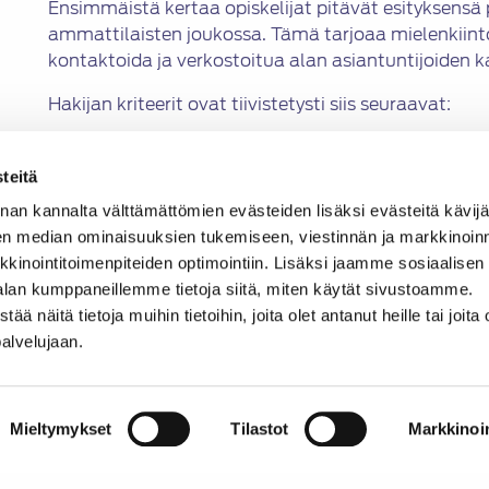
Ensimmäistä kertaa opiskelijat pitävät esityksensä
ammattilaisten joukossa. Tämä tarjoaa mielenkiin
kontaktoida ja verkostoitua alan asiantuntijoiden k
Hakijan kriteerit ovat tiivistetysti siis seuraavat:
hakijan tulee olla alle 35-vuotias (1.1.2020) aut
vastaavaksi opiskeleva, tai tohtorikoulutettav
teitä
valintaa tehtäessä esityksen aiheen lisäksi pun
nan kannalta välttämättömien evästeiden lisäksi evästeitä käv
opintomenestystä ja opintojen vaihetta
en median ominaisuuksien tukemiseen, viestinnän ja markkinoin
hakijan tulee pitää englanninkielinen esitel
inointitoimenpiteiden optimointiin. Lisäksi jaamme sosiaalisen
hänen tulee toimittaa kongressin järjestäjälle 
alan kumppaneillemme tietoja siitä, miten käytät sivustoamme.
esityksen tiivistelmä opiskelijakongressissa es
näitä tietoja muihin tietoihin, joita olet antanut heille tai joita 
https://www.fisi
ta.com/fisita2020/students
lö
palvelujaan.
ja lomakkeen mukaisesti
31.1.2020 mennessä
.
Travelling Fellowship -ohjelmaan osallistuvan hen
vapaamuotoinen raportti, jonka sisältö julkaistaan 
Mieltymykset
Tilastot
Markkinoin
2/2020 joulukuun alussa (sisällön deadline kuvineen
hänen tulee pitää esitelmä matkastaan SATL:n Autot