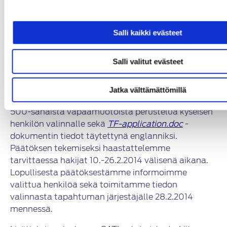
varten hänen tulee toimittaa kongressin
järjestäjälle esityksen tiivistelmä
opiskelijakongressissa esitettäväksi sekä
Salli kaikki evästeet
täytettynä
SC-application.doc
-dokumentti
1.2.2014
mennessä. Tarkempi oheistus löytyy
Salli valitut evästeet
osoitteesta:
http://www.fisita2014.com/studentsactivities/A
Jatka välttämättömillä
Perustietojen ohella pyydämme suomeksi max.
500-sanaista vapaamuotoista perustelua kyseisen
henkilön valinnalle sekä
TF-application.doc
-
dokumentin tiedot täytettynä englanniksi.
Päätöksen tekemiseksi haastattelemme
tarvittaessa hakijat 10.-26.2.2014 välisenä aikana.
Lopullisesta päätöksestämme informoimme
valittua henkilöä sekä toimitamme tiedon
valinnasta tapahtuman järjestäjälle 28.2.2014
mennessä.