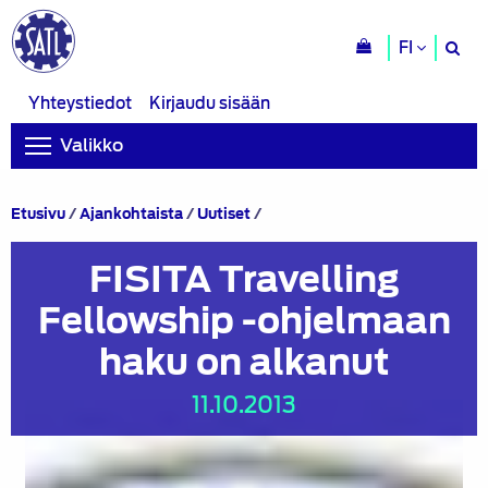
H
FI
si
Yhteystiedot
Kirjaudu sisään
Valikko
FISITA
Etusivu
/
Ajankohtaista
/
Uutiset
/
Travelling
Fellowship
FISITA Travelling
-
ohjelmaan
Fellowship -ohjelmaan
haku
on
haku on alkanut
alkanut
11.10.2013