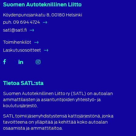
Suomen Autoteknillinen Liitto
Köydenpunojankatu 8, 00180 Helsinki
puh.
09 694 4724
satl@satl.fi
Toimihenkilöt
Laskutusosoitteet
SATL
SATL
SATL
Facebook
LinkedIn
Instagram
Tietoa SATL:sta
Suomen Autoteknillinen Liitto ry (SATL) on autoalan
ammattilaisten ja asiantuntijoiden yhteistyö- ja
koulutusjärjestö.
SATL toimii jäsenyhdistystensä kattojärjestönä, jonka
tavoitteena on ylläpitää ja kehittää koko autoalan
osaamista ja ammattitaitoa.