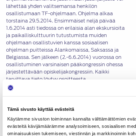
lähettää yhden valitsemansa henkilön
osallistumaan TF-ohjelmaan. Ohjelma alkaa
torstaina 29.5.2014. Ensimmäiset neljä päivää
1.6.2014 asti tiedossa on erilaisia alan ekskursioita
ja paikalliskulttuurin tutustumista muiden
ohjelmaan osallistuvien kanssa sosiaalisen
ohjelman puitteissa Alankomaissa, Saksassa ja
Belgiassa. Sen jälkeen (2.-6.6.2014) vuorossa on
osallistuminen varsinaisen pääkongressin ohessa
järjestettävään opiskelijakongressiin. Kaikki
tarvittava tieto löytyy osoitteesta
http://www.fisita2014.com/studentsactivities/travelli
fellowship
.
Kunkin maan paikallinen FISITA -yhteisö, meidän
Tämä sivusto käyttää evästeitä
tapauksessamme
SATL, vastaa yhden henkilön
Käytämme sivuston toiminnan kannalta välttämättömien eväs
valinnasta ja hänen matkustuskuluista
evästeitä kävijämäärämme analysoimiseen, sosiaalisen med
Maastrichtiin ja takaisin sekä
ominaisuuksien tukemiseen, viestinnän ja markkinoinnin ko
majoittautumiskuluista ja mahdollisesta