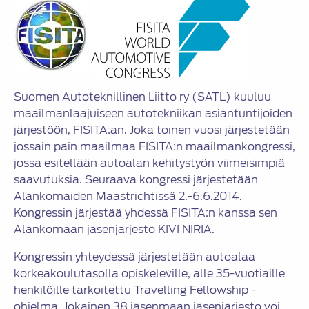
Suomen Autoteknillinen Liitto ry (SATL) kuuluu
maailmanlaajuiseen autotekniikan asiantuntijoiden
järjestöön, FISITA:an. Joka toinen vuosi järjestetään
jossain päin maailmaa FISITA:n maailmankongressi,
jossa esitellään autoalan kehitystyön viimeisimpiä
saavutuksia. Seuraava kongressi järjestetään
Alankomaiden Maastrichtissä 2.-6.6.2014.
Kongressin järjestää yhdessä FISITA:n kanssa sen
Alankomaan jäsenjärjestö KIVI NIRIA.
Kongressin yhteydessä järjestetään autoalaa
korkeakoulutasolla opiskeleville, alle 35-vuotiaille
henkilöille tarkoitettu Travelling Fellowship -
ohjelma. Jokainen 38 jäsenmaan jäsenjärjestö voi