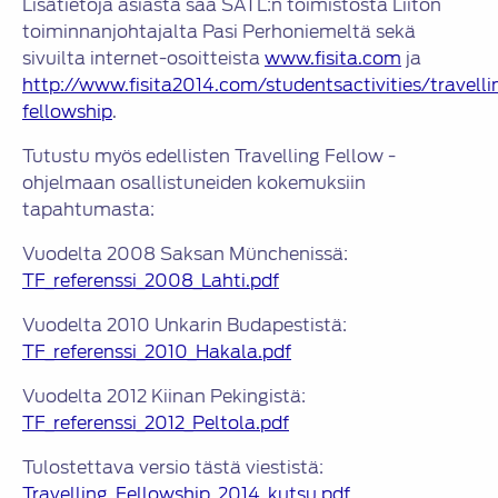
Lisätietoja asiasta saa SATL:n toimistosta Liiton
toiminnanjohtajalta Pasi Perhoniemeltä sekä
sivuilta internet-osoitteista
www.fisita.com
ja
http://www.fisita2014.com/studentsactivities/travelli
fellowship
.
Tutustu myös edellisten Travelling Fellow -
ohjelmaan osallistuneiden kokemuksiin
tapahtumasta:
Vuodelta 2008 Saksan Münchenissä:
TF_referenssi_2008_Lahti.pdf
Vuodelta 2010 Unkarin Budapestistä:
TF_referenssi_2010_Hakala.pdf
Vuodelta 2012 Kiinan Pekingistä:
TF_referenssi_2012_Peltola.pdf
Tulostettava versio tästä viestistä:
Travelling_Fellowship_2014_kutsu.pdf