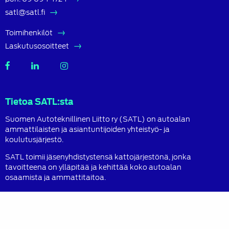
satl@satl.fi
Toimihenkilöt
Laskutusosoitteet
SATL
SATL
SATL
Facebook
LinkedIn
Instagram
Tietoa SATL:sta
Suomen Autoteknillinen Liitto ry (SATL) on autoalan
ammattilaisten ja asiantuntijoiden yhteistyö- ja
koulutusjärjestö.
SATL toimii jäsenyhdistystensä kattojärjestönä, jonka
tavoitteena on ylläpitää ja kehittää koko autoalan
osaamista ja ammattitaitoa.
Lue lisää