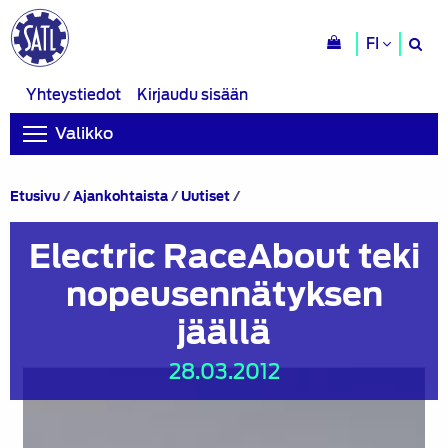
H
FI
si
Yhteystiedot
Kirjaudu sisään
Valikko
Electric
Etusivu
/
Ajankohtaista
/
Uutiset
/
RaceAbout
teki
Electric RaceAbout teki
nopeusennätyksen
jäällä
nopeusennätyksen
jäällä
28.03.2012