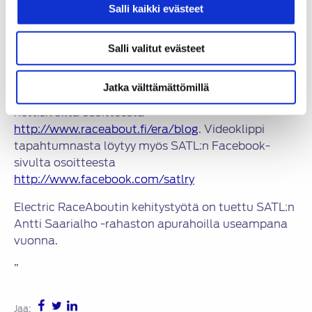
ollessa 260,06 km/h. Ilmoitettu nopeus on kahteen
Salli kaikki evästeet
suuntaan ajettujen vetojen keskiarvo, jolloin
saavutusta voidaan pitää lähes virallisena.
Salli valitut evästeet
Epävirallisen siitä tekee se, että virallisia valvojia ei
ollut paikalla.
Jatka välttämättömillä
Tarkemmin asiata löytyy Electric RaceAboutin
nettisivuilta osoitteesta
http://www.raceabout.fi/era/blog
. Videoklippi
tapahtumnasta löytyy myös SATL:n Facebook-
sivulta osoitteesta
http://www.facebook.com/satlry
Electric RaceAboutin kehitystyötä on tuettu SATL:n
Antti Saarialho -rahaston apurahoilla useampana
vuonna.
”
Jaa: