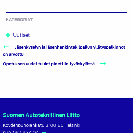
KATEGORIAT
Uutiset
Artikkelien
Jäsenkyselyn ja jäsenhankintakilpailun yllätyspalkinnot
selaus
on arvottu
Opetuksen uudet tuulet pidettiin Jyväskylässä
Suomen Autoteknillinen Liitto
Köydenpunojankatu 8, 00180 Helsinki
puh.
09 694 4724