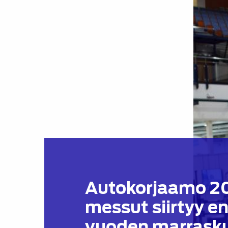
Autokorjaamo 2
messut siirtyy en
vuoden marrasku