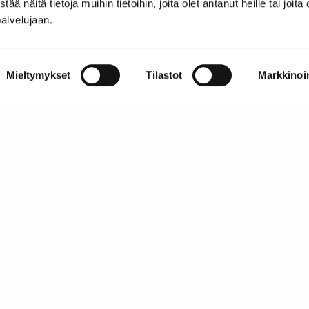
näitä tietoja muihin tietoihin, joita olet antanut heille tai joita 
teija.armanto@messukeskus.com
palvelujaan.
Messukeskuksen valmistautumisesta tapahtumiin vo
www.messukeskus.com/korona
.
Mieltymykset
Tilastot
Markkinoin
 voi ja kannattaa kehittää!
SATL Automotive Aftersales