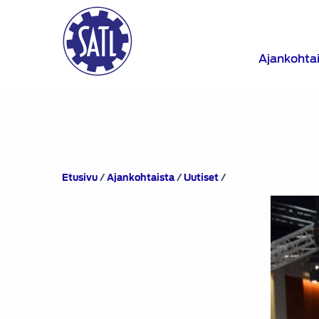
Ajankohta
Autokorjaamo
Etusivu
/
Ajankohtaista
/
Uutiset
/
2020
-
messut
siirtyy
ensi
vuoden
marraskuulle