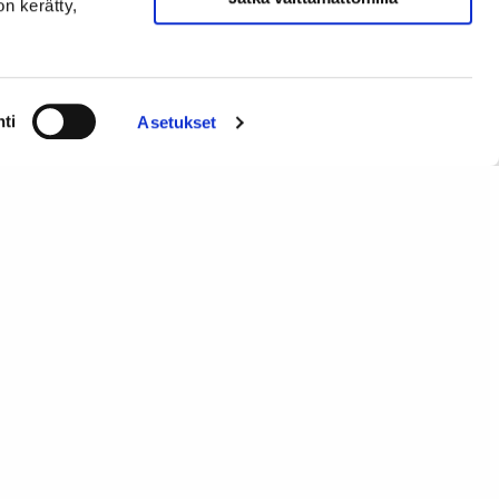
on kerätty,
i lukea lisää:
ti
Asetukset
Jaa:
 Summit 2020 järjestetään hybridikonferenssina