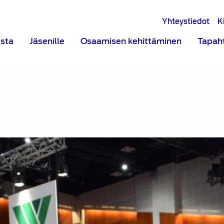
Yhteystiedot
K
ista
Jäsenille
Osaamisen kehittäminen
Tapah