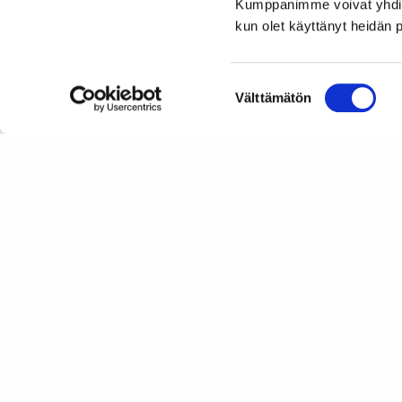
Kumppanimme voivat yhdistää 
kun olet käyttänyt heidän 
Suostumuksen
Välttämätön
valinta
Artikkelien
Esiintymistaidot korostuvat työelämässä – niitä
selaus