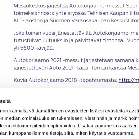
Messukeskus järjestää Autokorjaamo-messut Suome
toimeksiannosta yhteistyössä Teknisen Kaupan liit
KLT-jaoston ja Suomen Varaosakaupan Keskusliito
Joka toinen vuosi järjestettävillä Autokorjaamo-me
tutustuivat uutuuksiin ja päivittävät tietonsa. Vu
yli 5600 kävijää.
Autokorjaamo 2021 -messut järjestetään samanaikais
järjestettävän Auto 2021 -tapahtuman kanssa Mes
Kuvia Autokorjaamo 2018 -tapahtumasta:
http://
www.autokorjaamomessut.fi
teitä
Lisätietoja:
nan kannalta välttämättömien evästeiden lisäksi evästeitä käv
Suomen Autoteknillinen Liitto ry: liiketoimintajohta
en median ominaisuuksien tukemiseen, viestinnän ja markkinoin
0668,
kalle.kalaja@satl.fi
inointitoimenpiteiden optimointiin. Lisäksi jaamme sosiaalisen
alan kumppaneillemme tietoja siitä, miten käytät sivustoamme.
Messukeskus: tiedottaja Teija Armanto, puh. 050 