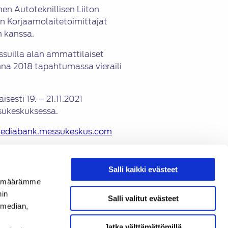
n Autoteknillisen Liiton
on Korjaamolaitetoimittajat
n kanssa.
ssuilla alan ammattilaiset
onna 2018 tapahtumassa vieraili
esti 19. – 21.11.2021
sukeskuksessa.
mediabank.messukeskus.com
Salli kaikki evästeet
ijämäärämme
ja Kalle Kalaja, puh. 040 752
nin
Salli valitut evästeet
 median,
376 0804,
Jatka välttämättömillä