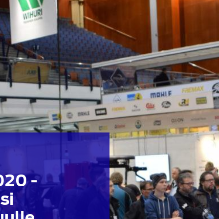
020 -
si
ulle