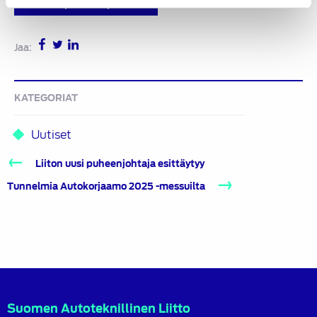
Tutustu ja tilaa kirja täältä
Jaa:
KATEGORIAT
Uutiset
Artikkelien
Liiton uusi puheenjohtaja esittäytyy
selaus
Tunnelmia Autokorjaamo 2025 -messuilta
Suomen Autoteknillinen Liitto