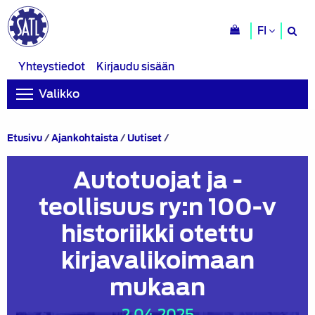
H
FI
si
Yhteystiedot
Kirjaudu sisään
Valikko
Autotuojat
Etusivu
/
Ajankohtaista
/
Uutiset
/
ja
-
Autotuojat ja -
teollisuus
ry:n
teollisuus ry:n 100-v
100-
v
historiikki otettu
historiikki
otettu
kirjavalikoimaan
kirjavalikoimaan
mukaan
mukaan
2.04.2025