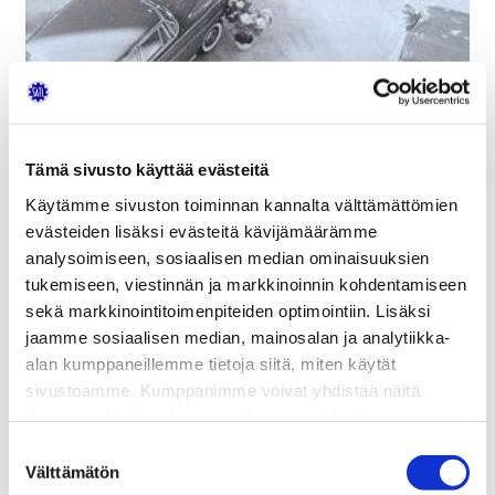
Tämä sivusto käyttää evästeitä
Käytämme sivuston toiminnan kannalta välttämättömien
evästeiden lisäksi evästeitä kävijämäärämme
analysoimiseen, sosiaalisen median ominaisuuksien
tukemiseen, viestinnän ja markkinoinnin kohdentamiseen
sekä markkinointitoimenpiteiden optimointiin. Lisäksi
jaamme sosiaalisen median, mainosalan ja analytiikka-
alan kumppaneillemme tietoja siitä, miten käytät
sivustoamme. Kumppanimme voivat yhdistää näitä
tietoja muihin tietoihin, joita olet antanut heille tai joita on
kerätty, kun olet käyttänyt heidän palvelujaan.
Suostumuksen
Välttämätön
valinta