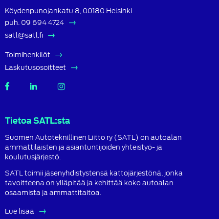
Köydenpunojankatu 8, 00180 Helsinki
puh.
09 694 4724
satl@satl.fi
Toimihenkilöt
Laskutusosoitteet
SATL
SATL
SATL
Facebook
LinkedIn
Instagram
Tietoa SATL:sta
Suomen Autoteknillinen Liitto ry (SATL) on autoalan
ammattilaisten ja asiantuntijoiden yhteistyö- ja
koulutusjärjestö.
SATL toimii jäsenyhdistystensä kattojärjestönä, jonka
tavoitteena on ylläpitää ja kehittää koko autoalan
osaamista ja ammattitaitoa.
Lue lisää