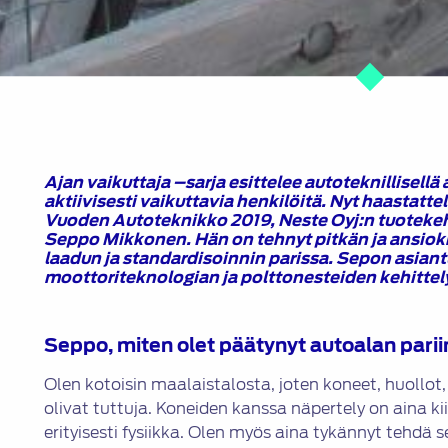
Ajan vaikuttaja –sarja esittelee autoteknillisellä 
aktiivisesti vaikuttavia henkilöitä. Nyt haastat
Vuoden Autoteknikko 2019, Neste Oyj:n tuotekeh
Seppo Mikkonen. Hän on tehnyt pitkän ja ansiok
laadun ja standardisoinnin parissa. Sepon asian
moottoriteknologian ja polttonesteiden kehittel
Seppo, miten olet päätynyt autoalan parii
Olen kotoisin maalaistalosta, joten koneet, huollot
olivat tuttuja. Koneiden kanssa näpertely on aina ki
erityisesti fysiikka. Olen myös aina tykännyt tehdä s