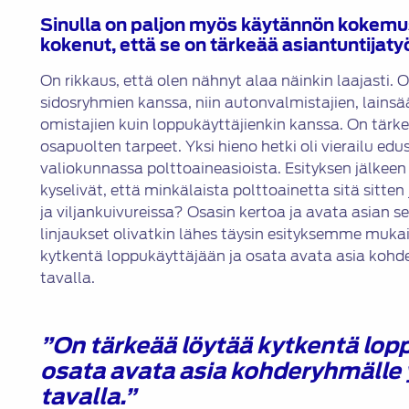
Sinulla on paljon myös käytännön kokemu
kokenut, että se on tärkeää asiantuntijat
On rikkaus, että olen nähnyt alaa näinkin laajasti. O
sidosryhmien kanssa, niin autonvalmistajien, lains
omistajien kuin loppukäyttäjienkin kanssa. On tärk
osapuolten tarpeet. Yksi hieno hetki oli vierailu e
valiokunnassa polttoaineasioista. Esityksen jälkee
kyselivät, että minkälaista polttoainetta sitä sitte
ja viljankuivureissa? Osasin kertoa ja avata asian se
linjaukset olivatkin lähes täysin esityksemme mukais
kytkentä loppukäyttäjään ja osata avata asia koh
tavalla.
”On tärkeää löytää kytkentä lop
osata avata asia kohderyhmälle
tavalla.”