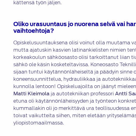
kättensä työn jäljen.
Oliko urasuuntaus jo nuorena selvä vai har
vaihtoehtoja
?
Opiskelusuuntauksena olisi voinut olla muutama v
mutta ajatuskin kasvien latinankielisten nimien tent
korkeakoulun sähköosasto olisi tarkoittanut liian 
sähkö ole käsin kosketeltavissa. Koneosasto Teknil
sijaan tuntui käytännönläheiseltä ja päädyin sinne
koneensuunnittelua, hydrauliikkaa ja autotekniikkaa.
kunnolla lentoon! Opiskeluajoilta on jäänyt mielee
Matti Kleimola
ja autotekniikan professori
Antti Sa
etuna oli käytännönläheisyyden ja työnteon konkre
kummallakin oli jo merkittävä ura teollisuudessa en
toivat vaikutteita siihen, miten eletään yrityselämäs
yliopistomaailmassa.