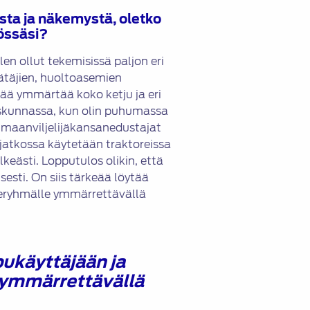
sta ja näkemystä, oletko
yössäsi?
len ollut tekemisissä paljon eri
äätäjien, huoltoasemien
eää ymmärtää koko ketju ja eri
duskunnassa, kun olin puhumassa
n maanviljelijäkansanedustajat
n jatkossa käytetään traktoreissa
lkeästi. Lopputulos olikin, että
esti. On siis tärkeää löytää
deryhmälle ymmärrettävällä
pukäyttäjään ja
 ymmärrettävällä