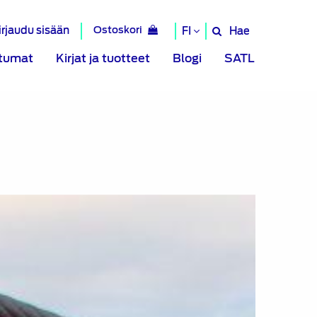
irjaudu sisään
Ostoskori
Hae
FI
Hae
sivustolta
tumat
Kirjat ja tuotteet
Blogi
SATL