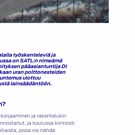
alalla työskenteleviä ja
telussa on SATL:n nimeämä
ityksen pääasiantuntija DI
kaan uran polttonesteiden
tuntemus ulottuu
ystä lainsäädäntöön.
n?
, korjaaminen ja rakentelukin
innostanut, ja koulussa kiinnosti
ellaista, jossa voi nähdä