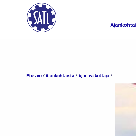
Ajankohta
Ajan
Etusivu
/
Ajankohtaista
/
Ajan vaikuttaja
/
vaikuttaja
-
henkilökuva
Seppo
Mikkonen