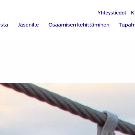
Yhteystiedot
K
ista
Jäsenille
Osaamisen kehittäminen
Tapah
: