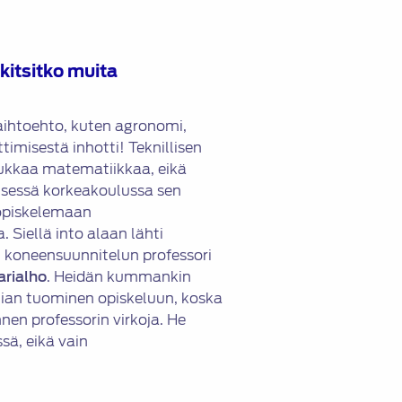
kitsitko muita
aihtoehto, kuten agronomi,
timisestä inhotti! Teknillisen
tiukkaa matematiikkaa, eikä
lisessä korkeakoulussa sen
 opiskelemaan
 Siellä into alaan lähti
n koneensuunnitelun professori
arialho
. Heidän kummankin
tian tuominen opiskeluun, koska
nen professorin virkoja. He
sä, eikä vain