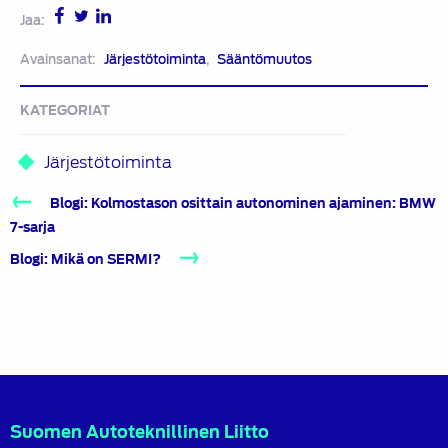
Jaa:
Avainsanat:
Järjestötoiminta
,
Sääntömuutos
KATEGORIAT
Järjestötoiminta
Artikkelien
Blogi: Kolmostason osittain autonominen ajaminen: BMW
selaus
7-sarja
Blogi: Mikä on SERMI?
Suomen Autoteknillinen Liitto