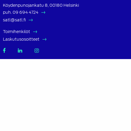
Köydenpunojankatu 8, 00180 Helsinki
puh.
09 694 4724
satl@satl.fi
Toimihenkilöt
Laskutusosoitteet
SATL
SATL
SATL
Facebook
LinkedIn
Instagram
Tietoa SATL:sta
Suomen Autoteknillinen Liitto ry (SATL) on autoalan
ammattilaisten ja asiantuntijoiden yhteistyö- ja
koulutusjärjestö.
SATL toimii jäsenyhdistystensä kattojärjestönä, jonka
tavoitteena on ylläpitää ja kehittää koko autoalan
osaamista ja ammattitaitoa.
Lue lisää