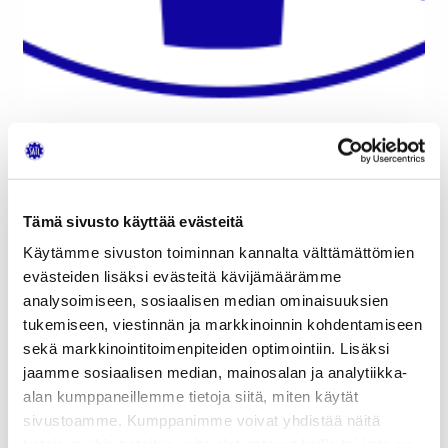
Tämä sivusto käyttää evästeitä
Käytämme sivuston toiminnan kannalta välttämättömien
Seuraavassa on kolmannelle kaudelle valitun
evästeiden lisäksi evästeitä kävijämäärämme
SATL:n liittohallituksen puheenjohtajan, professori
analysoimiseen, sosiaalisen median ominaisuuksien
Kari Tammen
terveiset vuoden 2024
tukemiseen, viestinnän ja markkinoinnin kohdentamiseen
liittokokouksesta.
sekä markkinointitoimenpiteiden optimointiin. Lisäksi
jaamme sosiaalisen median, mainosalan ja analytiikka-
alan kumppaneillemme tietoja siitä, miten käytät
Hyvät jäsenet!
sivustoamme. Kumppanimme voivat yhdistää näitä
tietoja muihin tietoihin, joita olet antanut heille tai joita on