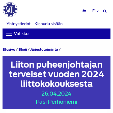
H
FI
si
Yhteystiedot
Kirjaudu sisään
Valikko
Liiton
Etusivu
/
Blogi
/
Järjestötoiminta
/
puheenjohtajan
terveiset
Liiton puheenjohtajan
vuoden
2024
terveiset vuoden 2024
liittokokouksesta
liittokokouksesta
26.04.2024
Pasi Perhoniemi