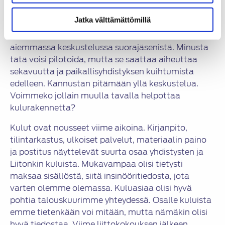
tarkoittaisi Liiton henkilöjäseniä. Tämän
Jatka välttämättömillä
keskustelun nosti esiin yhdistys, jossa hallintokulut
ja vapaaehtoisten puute turhauttivat. En ole ollut
aiemmassa keskustelussa suorajäsenistä. Minusta
tätä voisi pilotoida, mutta se saattaa aiheuttaa
sekavuutta ja paikallisyhdistyksen kuihtumista
edelleen. Kannustan pitämään yllä keskustelua.
Voimmeko jollain muulla tavalla helpottaa
kulurakennetta?
Kulut ovat nousseet viime aikoina. Kirjanpito,
tilintarkastus, ulkoiset palvelut, materiaalin paino
ja postitus näyttelevät suurta osaa yhdistysten ja
Liitonkin kuluista. Mukavampaa olisi tietysti
maksaa sisällöstä, siitä insinööritiedosta, jota
varten olemme olemassa. Kuluasiaa olisi hyvä
pohtia talouskuurimme yhteydessä. Osalle kuluista
emme tietenkään voi mitään, mutta nämäkin olisi
hyvä tiedostaa. Viime liittokokouksen jälkeen