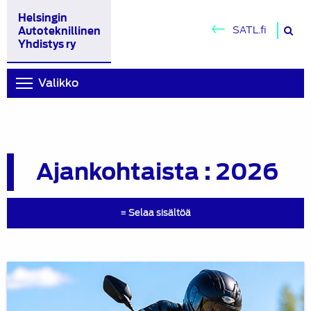
Helsingin
H
SATL.fi
Autoteknillinen
si
Yhdistys ry
Valikko
Ajankohtaista : 2026
≡ Selaa sisältöä
Ajoharjoittelu
–
Moottoripyörä