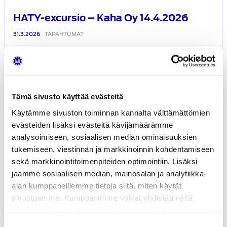
HATY-excursio – Kaha Oy 14.4.2026
31.3.2026
TAPAHTUMAT
Kokouskutsu:
HATY:n
vuosikokous
24.3.2026
Tämä sivusto käyttää evästeitä
Käytämme sivuston toiminnan kannalta välttämättömien
evästeiden lisäksi evästeitä kävijämäärämme
analysoimiseen, sosiaalisen median ominaisuuksien
tukemiseen, viestinnän ja markkinoinnin kohdentamiseen
sekä markkinointitoimenpiteiden optimointiin. Lisäksi
jaamme sosiaalisen median, mainosalan ja analytiikka-
alan kumppaneillemme tietoja siitä, miten käytät
sivustoamme. Kumppanimme voivat yhdistää näitä
tietoja muihin tietoihin, joita olet antanut heille tai joita on
kerätty, kun olet käyttänyt heidän palvelujaan.
Suostumuksen