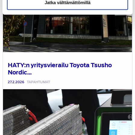
Jatka välttämättömillä
19:30
HATY:n yritysvierailu Toyota Tsusho
Nordic...
27.2.2026
TAPAHTUMAT
HATY:n
sähköautojen
akkuturvallisuustapahtuman
tallenteet