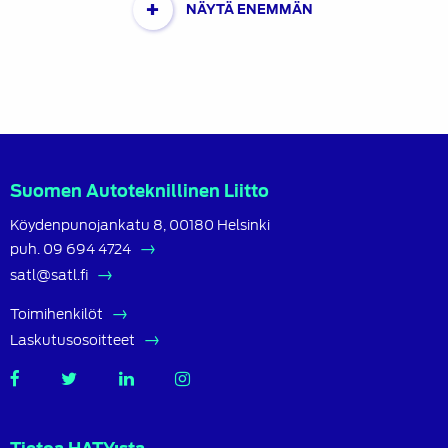
+
NÄYTÄ ENEMMÄN
Suomen Autoteknillinen Liitto
Köydenpunojankatu 8, 00180 Helsinki
puh.
09 694 4724
satl@satl.fi
Toimihenkilöt
Laskutusosoitteet
SATL
SATL
SATL
SATL
Facebook
Twitter
LinkedIn
Instagram