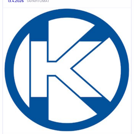
13.4.2026
TAPAHTUMAT
HATY-
excursio
–
Kaha
Oy
14.4.2026