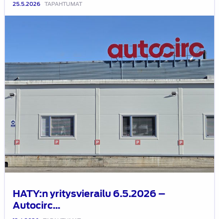
25.5.2026
TAPAHTUMAT
HATY:n
yritysvierailu
6.5.2026
–
Autocirc
Helsinki
Oy
–
Nurmijärvi
–
HATY:n yritysvierailu 6.5.2026 –
Autocirc...