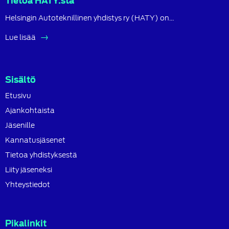
Tietoa HATY:sta
Helsingin Autoteknillinen yhdistys ry (HATY) on…
Lue lisää
Sisältö
Etusivu
Ajankohtaista
Jäsenille
Kannatusjäsenet
Tietoa yhdistyksestä
Liity jäseneksi
Yhteystiedot
Pikalinkit