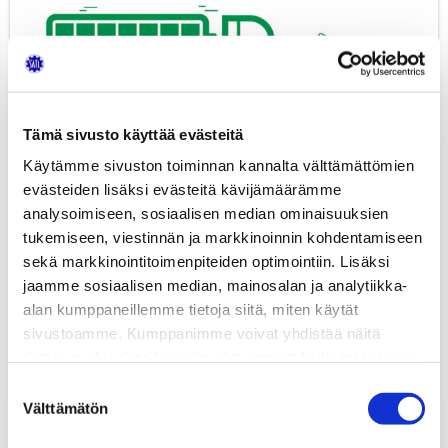
Tämä sivusto käyttää evästeitä
Käytämme sivuston toiminnan kannalta välttämättömien
evästeiden lisäksi evästeitä kävijämäärämme
analysoimiseen, sosiaalisen median ominaisuuksien
tukemiseen, viestinnän ja markkinoinnin kohdentamiseen
sekä markkinointitoimenpiteiden optimointiin. Lisäksi
jaamme sosiaalisen median, mainosalan ja analytiikka-
alan kumppaneillemme tietoja siitä, miten käytät
Raskaan liikenteen sähköistyminen -
sivustoamme. Kumppanimme voivat yhdistää näitä
seminaarin tallenteet
tietoja muihin tietoihin, joita olet antanut heille tai joita on
1.11.2023
UUTISET
kerätty, kun olet käyttänyt heidän palvelujaan.
Suostumuksen
Välttämätön
valinta