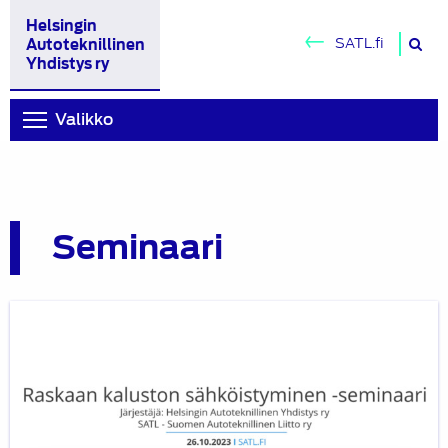
Helsingin
H
SATL.fi
Autoteknillinen
si
Yhdistys ry
Valikko
Seminaari
Raskaan
liikenteen
sähköistyminen
-
seminaarin
tallenteet