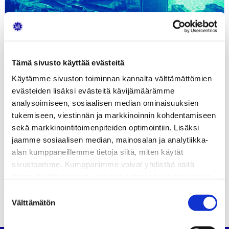
Tämä sivusto käyttää evästeitä
Käytämme sivuston toiminnan kannalta välttämättömien
evästeiden lisäksi evästeitä kävijämäärämme
analysoimiseen, sosiaalisen median ominaisuuksien
tukemiseen, viestinnän ja markkinoinnin kohdentamiseen
sekä markkinointitoimenpiteiden optimointiin. Lisäksi
jaamme sosiaalisen median, mainosalan ja analytiikka-
alan kumppaneillemme tietoja siitä, miten käytät
Webinaari: Liikenteen trendit 2020
sivustoamme. Kumppanimme voivat yhdistää näitä
tietoja muihin tietoihin, joita olet antanut heille tai joita on
2.11.2020
TAPAHTUMAT
kerätty, kun olet käyttänyt heidän palvelujaan.
Suostumuksen
Välttämätön
valinta