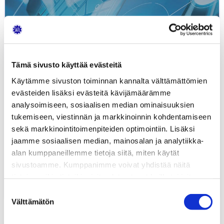
Tämä sivusto käyttää evästeitä
Käytämme sivuston toiminnan kannalta välttämättömien
evästeiden lisäksi evästeitä kävijämäärämme
analysoimiseen, sosiaalisen median ominaisuuksien
tukemiseen, viestinnän ja markkinoinnin kohdentamiseen
sekä markkinointitoimenpiteiden optimointiin. Lisäksi
jaamme sosiaalisen median, mainosalan ja analytiikka-
alan kumppaneillemme tietoja siitä, miten käytät
Webinaari: SATL Automotive Aftersales
sivustoamme. Kumppanimme voivat yhdistää näitä
Summit
tietoja muihin tietoihin, joita olet antanut heille tai joita on
2.11.2020
TAPAHTUMAT
kerätty, kun olet käyttänyt heidän palvelujaan.
Suostumuksen
Välttämätön
valinta