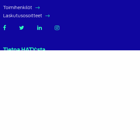
Toimihenkilöt
Laskutusosoitteet
SATL
SATL
SATL
SATL
Facebook
Twitter
LinkedIn
Instagram
Tietoa HATY:sta
Helsingin Autoteknillinen yhdistys ry (HATY) on…
Lue lisää
Sisältö
Etusivu
Ajankohtaista
Jäsenille
Kannatusjäsenet