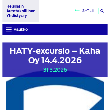
Helsingin
H
SATL.fi
Autoteknillinen
si
Yhdistys ry
Valikko
HATY-excursio – Kaha
Oy 14.4.2026
31.3.2026