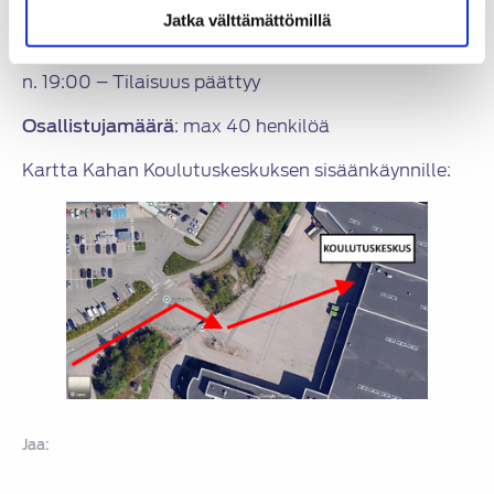
17:20 – Kaha Oy:n esittely
Jatka välttämättömillä
17:50 – AutoExperten-korjaamoketjun esittely
n. 18:30 – Kierros varastossa
n. 19:00 – Tilaisuus päättyy
Osallistujamäärä
: max 40 henkilöä
Kartta Kahan Koulutuskeskuksen sisäänkäynnille:
Jaa: