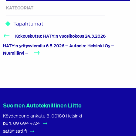
KATEGORIAT
Tapahtumat
Artikkelien
Kokouskutsu: HATY:n vuosikokous 24.3.2026
selaus
HATY:n yritysvierailu 6.5.2026 – Autocirc Helsinki Oy –
Nurmijärvi –
Suomen Autoteknillinen Liitto
Köydenpunojankatu 8, 00180 Helsinki
puh.
09 694 4724
satl@satl.fi