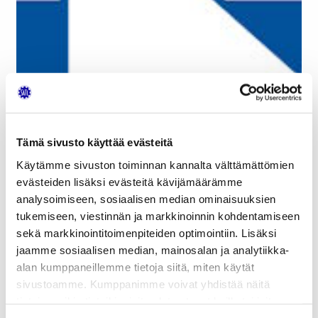
Tämä sivusto käyttää evästeitä
Käytämme sivuston toiminnan kannalta välttämättömien
evästeiden lisäksi evästeitä kävijämäärämme
analysoimiseen, sosiaalisen median ominaisuuksien
tukemiseen, viestinnän ja markkinoinnin kohdentamiseen
Huhtikuussa pääsemme tutustumaan yhteen
sekä markkinointitoimenpiteiden optimointiin. Lisäksi
Suomen vanhimmista varaosatukkureista, kun
jaamme sosiaalisen median, mainosalan ja analytiikka-
vierailemme vuonna 1934 perustetun Kaha Oy:n
alan kumppaneillemme tietoja siitä, miten käytät
Koulutuskeskuksessa ja varastolla.
sivustoamme. Kumppanimme voivat yhdistää näitä
tietoja muihin tietoihin, joita olet antanut heille tai joita on
Kaha on myös perustanut Suomen uusimman
kerätty, kun olet käyttänyt heidän palvelujaan.