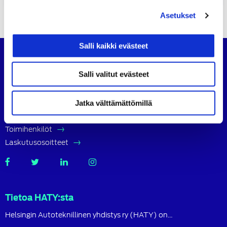
Asetukset
Salli kaikki evästeet
Suomen Autoteknillinen Liitto
Salli valitut evästeet
Köydenpunojankatu 8, 00180 Helsinki
puh.
09 694 4724
Jatka välttämättömillä
satl@satl.fi
Toimihenkilöt
Laskutusosoitteet
SATL
SATL
SATL
SATL
Facebook
Twitter
LinkedIn
Instagram
Tietoa HATY:sta
Helsingin Autoteknillinen yhdistys ry (HATY) on…