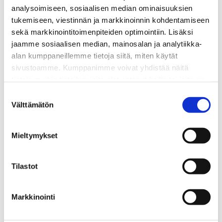
analysoimiseen, sosiaalisen median ominaisuuksien
tukemiseen, viestinnän ja markkinoinnin kohdentamiseen
sekä markkinointitoimenpiteiden optimointiin. Lisäksi
jaamme sosiaalisen median, mainosalan ja analytiikka-
alan kumppaneillemme tietoja siitä, miten käytät
sivustoamme. Kumppanimme voivat yhdistää näitä
tietoja muihin tietoihin, joita olet antanut heille tai joita on
kerätty, kun olet käyttänyt heidän palvelujaan.
Suostumuksen
Välttämätön
valinta
Mieltymykset
Tilastot
Markkinointi
Vuosikokous 2020
16.2.2020
TAPAHTUMAT