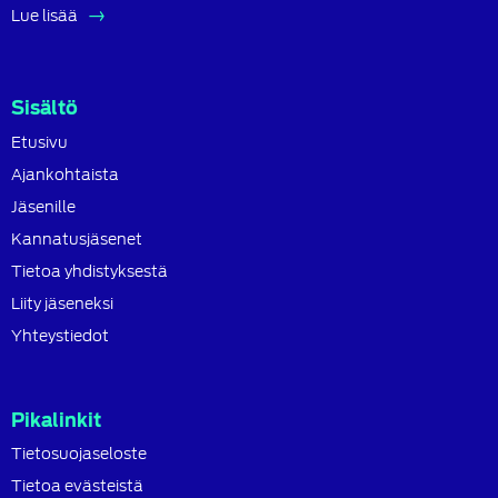
Lue lisää
Sisältö
Etusivu
Ajankohtaista
Jäsenille
Kannatusjäsenet
Tietoa yhdistyksestä
Liity jäseneksi
Yhteystiedot
Pikalinkit
Tietosuojaseloste
Tietoa evästeistä