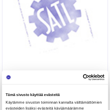
24.03.2026
klo
18:00
SAVE THE DATE – HATY...
16.11.2025
TAPAHTUMAT
Tämä sivusto käyttää evästeitä
Vuosikokous
2020
Käytämme sivuston toiminnan kannalta välttämättömien
evästeiden lisäksi evästeitä kävijämäärämme