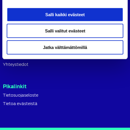
Sisältö
Etusivu
Salli kaikki evästeet
Ajankohtaista
Jäsenille
Salli valitut evästeet
Kannatusjäsenet
Tietoa yhdistyksestä
Jatka välttämättömillä
Liity jäseneksi
Yhteystiedot
Pikalinkit
Tietosuojaseloste
Tietoa evästeistä